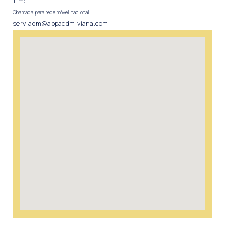
Tlm:
Chamada para rede móvel nacional
serv-adm@appacdm-viana.com