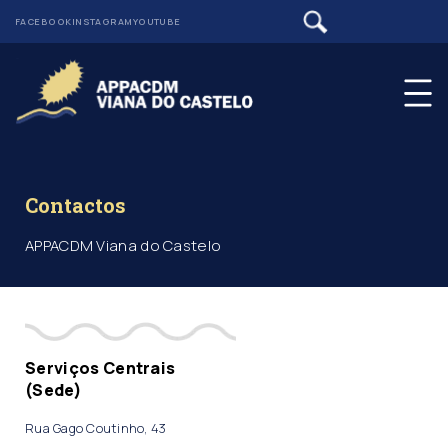
FACEBOOK
INSTAGRAM
YOUTUBE
Contactos
APPACDM Viana do Castelo
Serviços Centrais
(Sede)
Rua Gago Coutinho, 43