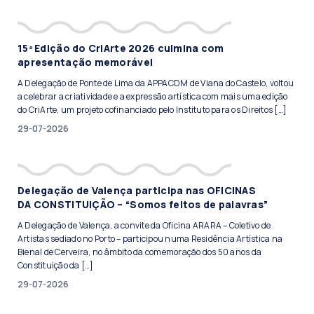
15ª Edição do CriArte 2026 culmina com
apresentação memorável
A Delegação de Ponte de Lima da APPACDM de Viana do Castelo, voltou
a celebrar a criatividade e a expressão artística com mais uma edição
do CriArte, um projeto cofinanciado pelo Instituto para os Direitos […]
29-07-2026
Delegação de Valença participa nas OFICINAS
DA CONSTITUIÇÃO – “Somos feitos de palavras”
A Delegação de Valença, a convite da Oficina ARARA – Coletivo de
Artistas sediado no Porto – participou numa Residência Artística na
Bienal de Cerveira, no âmbito da comemoração dos 50 anos da
Constituição da […]
29-07-2026