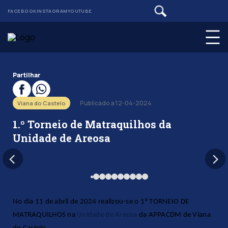
FACEBOOK
INSTAGRAM
YOUTUBE
Partilhar
Publicado a 12-04-2024
Viana do Castelo
1.º Torneio de Matraquilhos da
Unidade de Areosa
No dia 11 de abril de 2024 realizou-se o 1º TORNEIO DE
MATRAQUILHOS na
Unidade de Areosa
da APPACDM de Viana