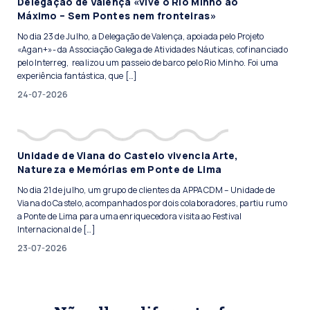
Delegação de Valença «vive o Rio Minho ao
Máximo – Sem Pontes nem fronteiras»
No dia 23 de Julho, a Delegação de Valença, apoiada pelo Projeto
«Agan+»- da Associação Galega de Atividades Náuticas, cofinanciado
pelo Interreg, realizou um passeio de barco pelo Rio Minho. Foi uma
experiência fantástica, que […]
24-07-2026
Unidade de Viana do Castelo vivencia Arte,
Natureza e Memórias em Ponte de Lima
No dia 21 de julho, um grupo de clientes da APPACDM – Unidade de
Viana do Castelo, acompanhados por dois colaboradores, partiu rumo
a Ponte de Lima para uma enriquecedora visita ao Festival
Internacional de […]
23-07-2026