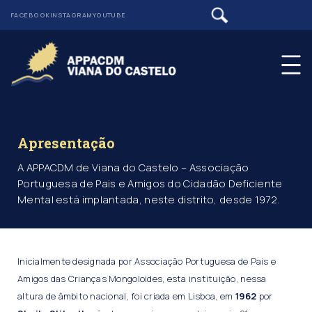
FACEBOOK
INSTAGRAM
YOUTUBE
Apresentação
A APPACDM de Viana do Castelo – Associação
Portuguesa de Pais e Amigos do Cidadão Deficiente
Mental está implantada, neste distrito, desde 1972.
Inicialmente designada por Associação Portuguesa de Pais e
Amigos das Crianças Mongoloides, esta instituição, nessa
altura de âmbito nacional, foi criada em Lisboa, em
1962
por