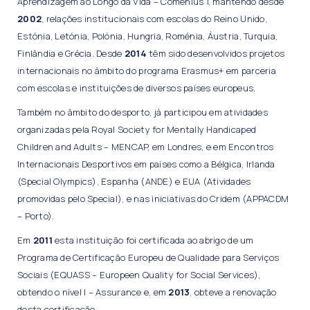
Aprendizagem ao Longo da Vida – Comenius 1, mantendo desde
2002
, relações institucionais com escolas do Reino Unido,
Estónia, Letónia, Polónia, Hungria, Roménia, Áustria, Turquia,
Finlândia e Grécia. Desde
2014
têm sido desenvolvidos projetos
internacionais no âmbito do programa Erasmus+ em parceria
com escolas e instituições de diversos países europeus.
Também no âmbito do desporto, já participou em atividades
organizadas pela Royal Society for Mentally Handicaped
Children and Adults – MENCAP, em Londres, e em Encontros
Internacionais Desportivos em países como a Bélgica, Irlanda
(Special Olympics), Espanha (ANDE) e EUA (Atividades
promovidas pelo Special), e nas iniciativas do Cridem (APPACDM
– Porto).
Em
2011
esta instituição foi certificada ao abrigo de um
Programa de Certificação Europeu de Qualidade para Serviços
Sociais (EQUASS – Europeen Quality for Social Services),
obtendo o nível I – Assurance e, em
2013
, obteve a renovação
desta certificação.