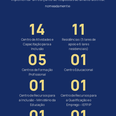
nomeadamente:
14
11
Centro de Atividades e
Residências (5 lares de
Capacitação para a
apoio e 6 lares
Inclusão
residenciais)
05
01
Centros de Formação
Centro Educacional
Profissional
01
01
Centro de Recursos para
Centro de Recursos para
a Inclusão - Ministério da
a Qualificação e o
Educação
Emprego - IEFP.IP
01
01