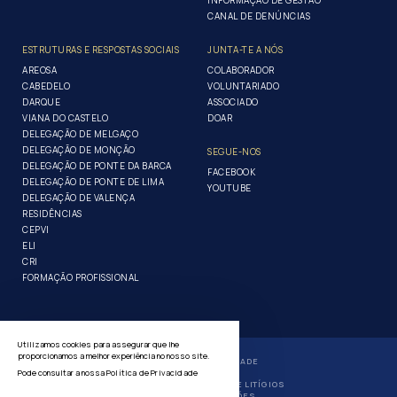
INFORMAÇÃO DE GESTÃO
CANAL DE DENÚNCIAS
ESTRUTURAS E RESPOSTAS SOCIAIS
JUNTA-TE A NÓS
AREOSA
COLABORADOR
CABEDELO
VOLUNTARIADO
DARQUE
ASSOCIADO
VIANA DO CASTELO
DOAR
DELEGAÇÃO DE MELGAÇO
DELEGAÇÃO DE MONÇÃO
SEGUE-NOS
DELEGAÇÃO DE PONTE DA BARCA
FACEBOOK
DELEGAÇÃO DE PONTE DE LIMA
YOUTUBE
DELEGAÇÃO DE VALENÇA
RESIDÊNCIAS
CEPVI
ELI
CRI
FORMAÇÃO PROFISSIONAL
Utilizamos cookies para assegurar que lhe
proporcionamos a melhor experiência no nosso site.
POLÍTICA DE PRIVACIDADE
Pode consultar a nossa
Política de Privacidade
GERIR COOKIES
RESOLUÇÃO ALTERNATIVA DE LITÍGIOS
LIVRO DE RECLAMAÇÕES