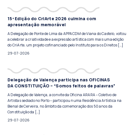
15ª Edição do CriArte 2026 culmina com
apresentação memorável
A Delegação de Ponte de Lima da APPACDM de Viana do Castelo, voltou
a celebrar a criatividade e a expressão artística com mais uma edição
do CriArte, um projeto cofinanciado pelo Instituto para os Direitos […]
29-07-2026
Delegação de Valença participa nas OFICINAS
DA CONSTITUIÇÃO – “Somos feitos de palavras”
A Delegação de Valença, a convite da Oficina ARARA – Coletivo de
Artistas sediado no Porto – participou numa Residência Artística na
Bienal de Cerveira, no âmbito da comemoração dos 50 anos da
Constituição da […]
29-07-2026