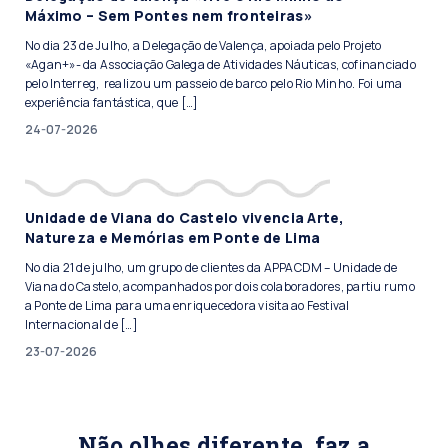
Máximo – Sem Pontes nem fronteiras»
No dia 23 de Julho, a Delegação de Valença, apoiada pelo Projeto
«Agan+»- da Associação Galega de Atividades Náuticas, cofinanciado
pelo Interreg, realizou um passeio de barco pelo Rio Minho. Foi uma
experiência fantástica, que […]
24-07-2026
Unidade de Viana do Castelo vivencia Arte,
Natureza e Memórias em Ponte de Lima
No dia 21 de julho, um grupo de clientes da APPACDM – Unidade de
Viana do Castelo, acompanhados por dois colaboradores, partiu rumo
a Ponte de Lima para uma enriquecedora visita ao Festival
Internacional de […]
23-07-2026
Não olhes diferente, faz a