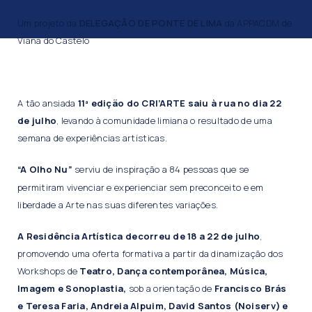
Um projeto da
DELEGAÇÃO DE PONTE DE LIMA
da APPACDM de
Viana do Castelo
A tão ansiada
11ª edição do CRI’ARTE saiu à rua no dia 22
de julho
, levando à comunidade limiana o resultado de uma
semana de experiências artísticas.
“A Olho Nu”
serviu de inspiração a 84 pessoas que se
permitiram vivenciar e experienciar sem preconceito e em
liberdade a Arte nas suas diferentes variações.
A Residência Artística decorreu de 18 a 22 de julho
,
promovendo uma oferta formativa a partir da dinamização dos
Workshops de
Teatro, Dança contemporânea, Música,
Imagem e Sonoplastia,
sob a orientação de
Francisco Brás
e Teresa Faria, Andreia Alpuim, David Santos (Noiserv) e