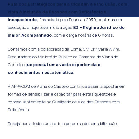
Públicos Estratégicos para a Cidadania e Inclusão, com
vista à Inclusão de Pessoas com Deficiência e
Incapacidade,
financiado pelo Pessoas 2030, continua em
execução e hoje teve início a ação
B3 – Regime Jurídico do
maior Acompanhado
, com a carga horária de 6 horas.
Contamos com a colaboração da Exma. Sr.ª Dr.ª Carla Alvim,
Procuradora do Ministério Público da Comarca de Viana do
Castelo, q
ue possui uma vasta experiencia e
conhecimentos nesta temática.
A APPACDM de Viana do Castelo continua assim a apostar em
formas de sensibilizar e capacitar para estas questões e
consequentemente na Qualidade de Vida das Pessoas com
Deficiência.
Desejamos a todos uma ótimo percurso de sensibilização!