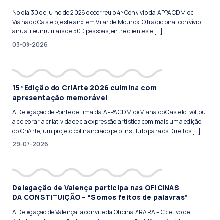
No dia 30 de julho de 2026 decorreu o 4º Convívio da APPACDM de
Viana do Castelo, este ano, em Vilar de Mouros. O tradicional convívio
anual reuniu mais de 500 pessoas, entre clientes e […]
03-08-2026
15ª Edição do CriArte 2026 culmina com
apresentação memorável
A Delegação de Ponte de Lima da APPACDM de Viana do Castelo, voltou
a celebrar a criatividade e a expressão artística com mais uma edição
do CriArte, um projeto cofinanciado pelo Instituto para os Direitos […]
29-07-2026
Delegação de Valença participa nas OFICINAS
DA CONSTITUIÇÃO – “Somos feitos de palavras”
A Delegação de Valença, a convite da Oficina ARARA – Coletivo de