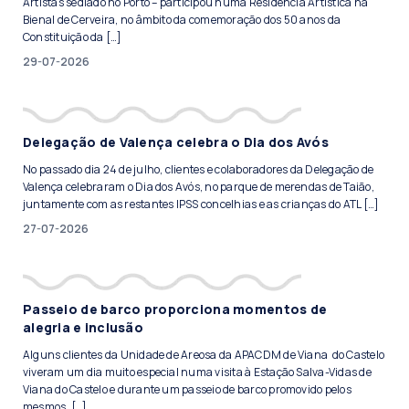
Artistas sediado no Porto – participou numa Residência Artística na
Bienal de Cerveira, no âmbito da comemoração dos 50 anos da
Constituição da […]
29-07-2026
Delegação de Valença celebra o Dia dos Avós
No passado dia 24 de julho, clientes e colaboradores da Delegação de
Valença celebraram o Dia dos Avós, no parque de merendas de Taião,
juntamente com as restantes IPSS concelhias e as crianças do ATL […]
27-07-2026
Passeio de barco proporciona momentos de
alegria e inclusão
Alguns clientes da Unidade de Areosa da APACDM de Viana do Castelo
viveram um dia muito especial numa visita à Estação Salva-Vidas de
Viana do Castelo e durante um passeio de barco promovido pelos
mesmos, […]