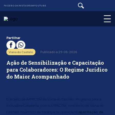
FACEBOOK
INSTAGRAM
YOUTUBE
Partilhar
Publicado a 29-06-2026
Viana do Castelo
Ação de Sensibilização e Capacitação
para Colaboradores: O Regime Jurídico
do Maior Acompanhado
O projeto da APPACDM de Viana do Castelo: Programa para a
Inclusão e Cidadania, com a APPACDM, no distrito de Viana do
Castelo, no âmbito da tipologia de operação
Capacitação de