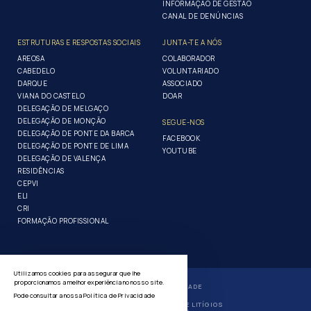
INFORMAÇÃO DE GESTÃO
CANAL DE DENÚNCIAS
ESTRUTURAS E RESPOSTAS SOCIAIS
JUNTA-TE A NÓS
AREOSA
COLABORADOR
CABEDELO
VOLUNTARIADO
DARQUE
ASSOCIADO
VIANA DO CASTELO
DOAR
DELEGAÇÃO DE MELGAÇO
DELEGAÇÃO DE MONÇÃO
SEGUE-NOS
DELEGAÇÃO DE PONTE DA BARCA
FACEBOOK
DELEGAÇÃO DE PONTE DE LIMA
YOUTUBE
DELEGAÇÃO DE VALENÇA
RESIDÊNCIAS
CEPVI
ELI
CRI
FORMAÇÃO PROFISSIONAL
Utilizamos cookies para assegurar que lhe
proporcionamos a melhor experiência no nosso site.
POLÍTICA DE PRIVACIDADE
Pode consultar a nossa
Política de Privacidade
GERIR COOKIES
RESOLUÇÃO ALTERNATIVA DE LITÍGIOS