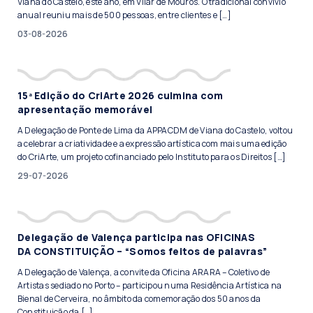
Viana do Castelo, este ano, em Vilar de Mouros. O tradicional convívio
anual reuniu mais de 500 pessoas, entre clientes e […]
03-08-2026
15ª Edição do CriArte 2026 culmina com
apresentação memorável
A Delegação de Ponte de Lima da APPACDM de Viana do Castelo, voltou
a celebrar a criatividade e a expressão artística com mais uma edição
do CriArte, um projeto cofinanciado pelo Instituto para os Direitos […]
29-07-2026
Delegação de Valença participa nas OFICINAS
DA CONSTITUIÇÃO – “Somos feitos de palavras”
A Delegação de Valença, a convite da Oficina ARARA – Coletivo de
Artistas sediado no Porto – participou numa Residência Artística na
Bienal de Cerveira, no âmbito da comemoração dos 50 anos da
Constituição da […]