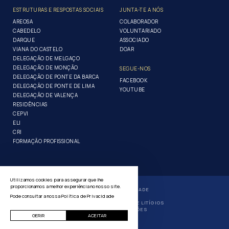
ESTRUTURAS E RESPOSTAS SOCIAIS
JUNTA-TE A NÓS
AREOSA
COLABORADOR
CABEDELO
VOLUNTARIADO
DARQUE
ASSOCIADO
VIANA DO CASTELO
DOAR
DELEGAÇÃO DE MELGAÇO
DELEGAÇÃO DE MONÇÃO
SEGUE-NOS
DELEGAÇÃO DE PONTE DA BARCA
FACEBOOK
DELEGAÇÃO DE PONTE DE LIMA
YOUTUBE
DELEGAÇÃO DE VALENÇA
RESIDÊNCIAS
CEPVI
ELI
CRI
FORMAÇÃO PROFISSIONAL
Utilizamos cookies para assegurar que lhe
proporcionamos a melhor experiência no nosso site.
POLÍTICA DE PRIVACIDADE
Pode consultar a nossa
Política de Privacidade
GERIR COOKIES
RESOLUÇÃO ALTERNATIVA DE LITÍGIOS
LIVRO DE RECLAMAÇÕES
GERIR
ACEITAR