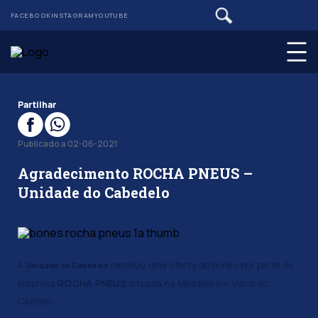
FACEBOOK
INSTAGRAM
YOUTUBE
Partilhar
Publicado a 02-06-2021
Agradecimento ROCHA PNEUS –
Unidade do Cabedelo
A
recebeu uma oferta de bonés por parte da
Unidade do Cabedelo
empresa
ROCHA PNEUS
situada na Meadela em Viana do
Castelo.