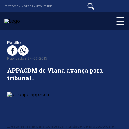
FACEBOOK
INSTAGRAM
YOUTUBE
Partilhar
Publicado a 24-08-2015
APPACDM de Viana avança para
tribunal…
… esta semana para contestar nulidade de protocolos e