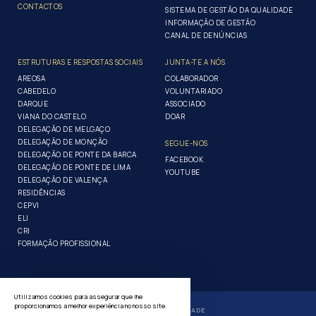
CONTACTOS
SISTEMA DE GESTÃO DA QUALIDADE
INFORMAÇÃO DE GESTÃO
CANAL DE DENÚNCIAS
ESTRUTURAS E RESPOSTAS SOCIAIS
JUNTA-TE A NÓS
AREOSA
COLABORADOR
CABEDELO
VOLUNTARIADO
DARQUE
ASSOCIADO
VIANA DO CASTELO
DOAR
DELEGAÇÃO DE MELGAÇO
DELEGAÇÃO DE MONÇÃO
SEGUE-NOS
DELEGAÇÃO DE PONTE DA BARCA
FACEBOOK
DELEGAÇÃO DE PONTE DE LIMA
YOUTUBE
DELEGAÇÃO DE VALENÇA
RESIDÊNCIAS
CEPVI
ELI
CRI
FORMAÇÃO PROFISSIONAL
Utilizamos cookies para assegurar que lhe
proporcionamos a melhor experiência no nosso site.
POLÍTICA DE PRIVACIDADE