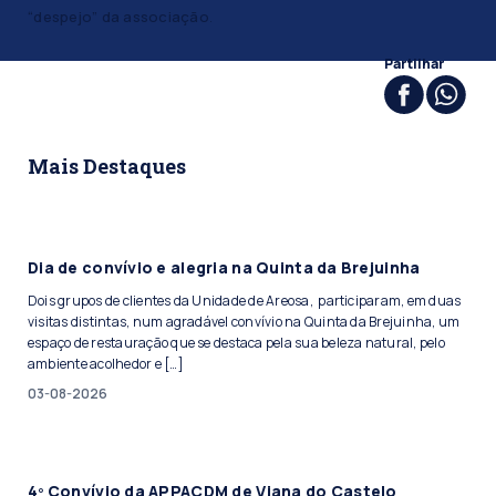
“despejo” da associação
.
Partilhar
Mais Destaques
Dia de convívio e alegria na Quinta da Brejuinha
Dois grupos de clientes da Unidade de Areosa, participaram, em duas
visitas distintas, num agradável convívio na Quinta da Brejuinha, um
espaço de restauração que se destaca pela sua beleza natural, pelo
ambiente acolhedor e […]
03-08-2026
4º Convívio da APPACDM de Viana do Castelo