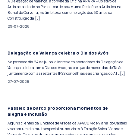
A Delegação de Valença, a convite da Oficina ARARA – Coletivo de
Artistas sediado no Porto – participou numa Residência Artística na
Bienal de Cerveira, no âmbito da comemoração dos 50 anos da
Constituição da […]
29-07-2026
Delegação de Valença celebra o Dia dos Avós
No passado dia 24 de julho, clientes e colaboradores da Delegação de
Valença celebraram o Dia dos Avós, no parque de merendas de Taião,
juntamente com as restantes IPSS concelhias e as crianças do ATL […]
27-07-2026
Passeio de barco proporciona momentos de
alegria e inclusão
Alguns clientes da Unidade de Areosa da APACDM de Viana do Castelo
viveram um dia muito especial numa visita à Estação Salva-Vidas de
Viana do Castelo e durante um passeio de barco promovido pelos