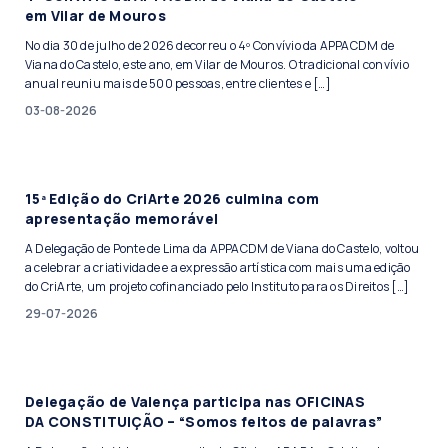
em Vilar de Mouros
No dia 30 de julho de 2026 decorreu o 4º Convívio da APPACDM de
Viana do Castelo, este ano, em Vilar de Mouros. O tradicional convívio
anual reuniu mais de 500 pessoas, entre clientes e […]
03-08-2026
15ª Edição do CriArte 2026 culmina com
apresentação memorável
A Delegação de Ponte de Lima da APPACDM de Viana do Castelo, voltou
a celebrar a criatividade e a expressão artística com mais uma edição
do CriArte, um projeto cofinanciado pelo Instituto para os Direitos […]
29-07-2026
Delegação de Valença participa nas OFICINAS
DA CONSTITUIÇÃO – “Somos feitos de palavras”