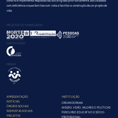
constrói e implementa respostas sociais dirigidas prioritariamente, aos cidadãos
com deficiência e suas famílias com vista a facilitar a construção de um projeto de
vida.
PROJETOS CO-FINANCIADOS
CERTIFICAÇÃO
PRÉMIO
APRESENTAÇÃO
INSTITUIÇÃO
NOTÍCIAS
ORGANOGRAMA
ÓRGÃOS SOCIAIS
MISSÃO, VISÃO, VALORES E POLÍTICAS
RESPOSTAS SOCIAIS
PERCURSO EDUCATIVO E SÓCIO-
PROJETOS
PROFISSIONAL