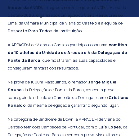
Indoor da
ANDDI
,
integrado nos VI Jogos da ANDDI – Viana do
Castelo 2026, organizado com apoio do Viana Remadores do
Lima, da Câmara Municipal de Viana do Castelo e a equipa de
Desporto Para Todos da Instituição
.
A APPACDM de Viana do Castelo participou com uma
comitiva
de 10 atletas da Unidade de Areosa e 4 da Delegação de
Ponte da Barca,
que mostraram as suas capacidades e
conseguiram fantásticos resultados.
Na prova de 1000m Masculinos, o remador
Jorge Miguel
Sousa
, da Delegação de Ponte da Barca, venceu a prova,
conseguindo o título de Campeão de Portugal, com o
Cristiano
Ronaldo
, da mesma delegação a garantir o segundo lugar.
Na categoria de Síndrome de Down, a APPACDM de Viana do
Castelo tem dois Campeões de Portugal, com o
Luís Lopes
, da
Delegação de Ponte da Barca a vencer a prova Masculina e a