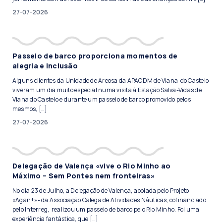
27-07-2026
Passeio de barco proporciona momentos de
alegria e inclusão
Alguns clientes da Unidade de Areosa da APACDM de Viana do Castelo
viveram um dia muito especial numa visita à Estação Salva-Vidas de
Viana do Castelo e durante um passeio de barco promovido pelos
mesmos, […]
27-07-2026
Delegação de Valença «vive o Rio Minho ao
Máximo – Sem Pontes nem fronteiras»
No dia 23 de Julho, a Delegação de Valença, apoiada pelo Projeto
«Agan+»- da Associação Galega de Atividades Náuticas, cofinanciado
pelo Interreg, realizou um passeio de barco pelo Rio Minho. Foi uma
experiência fantástica, que […]