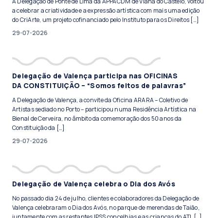
A Delegação de Ponte de Lima da APPACDM de Viana do Castelo, voltou
a celebrar a criatividade e a expressão artística com mais uma edição
do CriArte, um projeto cofinanciado pelo Instituto para os Direitos […]
29-07-2026
Delegação de Valença participa nas OFICINAS
DA CONSTITUIÇÃO – “Somos feitos de palavras”
A Delegação de Valença, a convite da Oficina ARARA – Coletivo de
Artistas sediado no Porto – participou numa Residência Artística na
Bienal de Cerveira, no âmbito da comemoração dos 50 anos da
Constituição da […]
29-07-2026
Delegação de Valença celebra o Dia dos Avós
No passado dia 24 de julho, clientes e colaboradores da Delegação de
Valença celebraram o Dia dos Avós, no parque de merendas de Taião,
juntamente com as restantes IPSS concelhias e as crianças do ATL […]