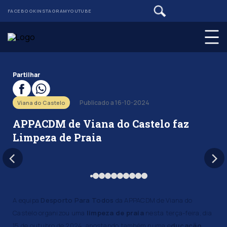
FACEBOOK
INSTAGRAM
YOUTUBE
Partilhar
Publicado a 16-10-2024
Viana do Castelo
APPACDM de Viana do Castelo faz
Limpeza de Praia
A equipa
Desporto Para Todos
da APPACDM de Viana do
Castelo organizou uma
limpeza de praia
nesta terça-feira, dia
15 de outubro de 2024, apostando também numa e
ducação