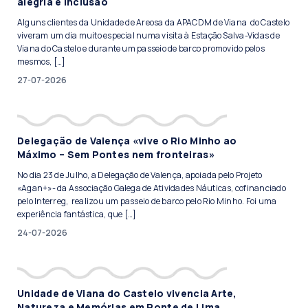
alegria e inclusão
Alguns clientes da Unidade de Areosa da APACDM de Viana do Castelo
viveram um dia muito especial numa visita à Estação Salva-Vidas de
Viana do Castelo e durante um passeio de barco promovido pelos
mesmos, […]
27-07-2026
Delegação de Valença «vive o Rio Minho ao
Máximo – Sem Pontes nem fronteiras»
No dia 23 de Julho, a Delegação de Valença, apoiada pelo Projeto
«Agan+»- da Associação Galega de Atividades Náuticas, cofinanciado
pelo Interreg, realizou um passeio de barco pelo Rio Minho. Foi uma
experiência fantástica, que […]
24-07-2026
Unidade de Viana do Castelo vivencia Arte,
Natureza e Memórias em Ponte de Lima