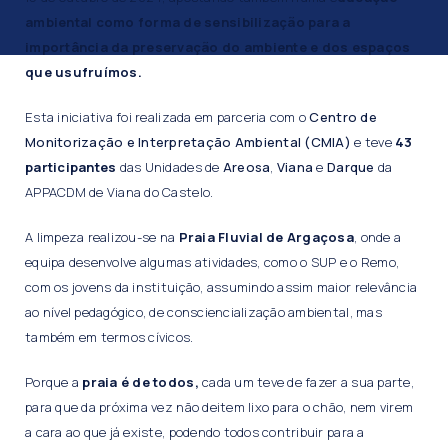
ambiental como forma de sensibilização para a
importância da preservação do ambiente e dos espaços
que usufruímos.
Esta iniciativa foi realizada em parceria com o
Centro de
Monitorização e Interpretação Ambiental (CMIA)
e teve
43
participantes
das Unidades de
Areosa
,
Viana
e
Darque
da
APPACDM de Viana do Castelo.
A limpeza realizou-se na
Praia Fluvial de Argaçosa
, onde a
equipa desenvolve algumas atividades, como o SUP e o Remo,
com os jovens da instituição, assumindo assim maior relevância
ao nível pedagógico, de consciencialização ambiental, mas
também em termos cívicos.
Porque a
praia é de todos,
cada um teve de fazer a sua parte,
para que da próxima vez não deitem lixo para o chão, nem virem
a cara ao que já existe, podendo todos contribuir para a