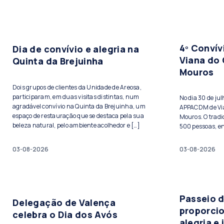
4º Conví
Dia de convívio e alegria na
Viana do 
Quinta da Brejuinha
Mouros
Dois grupos de clientes da Unidade de Areosa,
participaram, em duas visitas distintas, num
No dia 30 de ju
agradável convívio na Quinta da Brejuinha, um
APPACDM de Vian
espaço de restauração que se destaca pela sua
Mouros. O tradi
beleza natural, pelo ambiente acolhedor e […]
500 pessoas, ent
03-08-2026
03-08-2026
Passeio 
Delegação de Valença
proporci
celebra o Dia dos Avós
alegria e