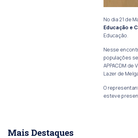
No dia 21 de M
Educação e 
Educação.
Nesse encontr
populações sen
APPACDM de Vi
Lazer de Melga
O representant
esteve presen
Mais Destaques