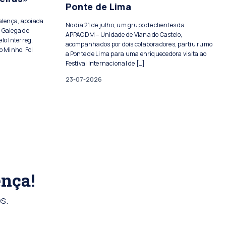
Ponte de Lima
Valença, apoiada
No dia 21 de julho, um grupo de clientes da
 Galega de
APPACDM – Unidade de Viana do Castelo,
lo Interreg,
acompanhados por dois colaboradores, partiu rumo
o Minho. Foi
a Ponte de Lima para uma enriquecedora visita ao
Festival Internacional de […]
23-07-2026
ença!
s.