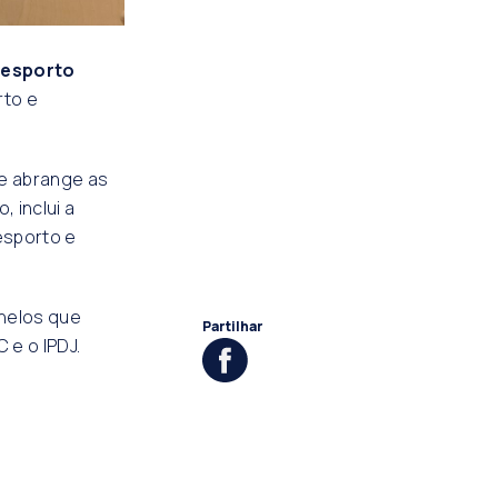
Desporto
rto e
e abrange as
 inclui a
esporto e
rnelos que
Partilhar
 e o IPDJ.