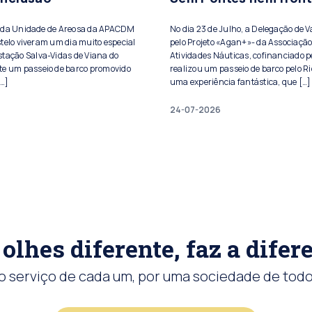
s da Unidade de Areosa da APACDM
No dia 23 de Julho, a Delegação de 
telo viveram um dia muito especial
pelo Projeto «Agan+»- da Associação
stação Salva-Vidas de Viana do
Atividades Náuticas, cofinanciado pe
te um passeio de barco promovido
realizou um passeio de barco pelo Ri
[…]
uma experiência fantástica, que […]
24-07-2026
olhes diferente, faz a difer
o serviço de cada um, por uma sociedade de todo