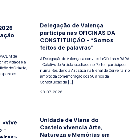
Delegação de Valença
 2026
participa nas OFICINAS DA
tação
CONSTITUIÇÃO – “Somos
feitos de palavras”
PPACDM de
A Delegação de Valença, a convite da Oficina ARARA
criatividade e a
– Coletivo de Artistas sediado no Porto – participou
ição do CriArte,
numa Residência Artística na Bienal de Cerveira, no
to para os
âmbito da comemoração dos 50 anos da
Constituição da […]
29-07-2026
Unidade de Viana do
 «vive
Castelo vivencia Arte,
o –
Natureza e Memórias em
eiras»