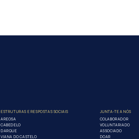
ESTRUTURAS E RESPOSTAS SOCIAIS
JUNTA-TE A NÓS
AREOSA
COLABORADOR
CABEDELO
VOLUNTARIADO
DARQUE
ASSOCIADO
VIANA DO CASTELO
DOAR