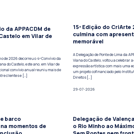
15ª Edição do CriArte
vio da APPACDM de
culmina com apresen
Castelo em Vilar de
memorável
A Delegação de Ponte de Lima da A
lho de 2026 decorreu o 4º Convívio da
Viana do Castelo, voltou a celebrar a 
a do Castelo, este ano, em Vilar de
expressão artística com mais uma ed
cional convívio anual reuniu mais de
um projeto cofinanciado pelo Institu
re clientes e […]
Direitos […]
29-07-2026
de barco
Delegação de Valença
ona momentos de
o Rio Minho ao Máxim
 inclusão
Sem Pontes nem front