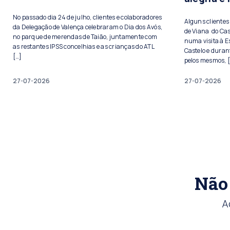
No passado dia 24 de julho, clientes e colaboradores
Alguns cliente
da Delegação de Valença celebraram o Dia dos Avós,
de Viana do Cas
no parque de merendas de Taião, juntamente com
numa visita à E
as restantes IPSS concelhias e as crianças do ATL
Castelo e duran
[…]
pelos mesmos, 
27-07-2026
27-07-2026
Não 
A