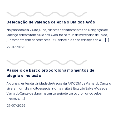
Delegação de Valença celebra o Dia dos Avós
No passado dia 24 de julho, clientes e colaboradores da Delegação de
Valença celebraram o Dia dos Avós, no parque de merendas de Taião,
juntamente com as restantes IPSS concelhias e as crianças do ATL […]
27-07-2026
Passeio de barco proporciona momentos de
alegria e inclusão
Alguns clientes da Unidade de Areosa da APACDM de Viana do Castelo
viveram um dia muito especial numa visita à Estação Salva-Vidas de
Viana do Castelo e durante um passeio de barco promovido pelos
mesmos, […]
27-07-2026