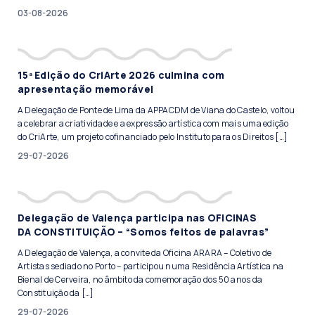
03-08-2026
15ª Edição do CriArte 2026 culmina com
apresentação memorável
A Delegação de Ponte de Lima da APPACDM de Viana do Castelo, voltou
a celebrar a criatividade e a expressão artística com mais uma edição
do CriArte, um projeto cofinanciado pelo Instituto para os Direitos […]
29-07-2026
Delegação de Valença participa nas OFICINAS
DA CONSTITUIÇÃO – “Somos feitos de palavras”
A Delegação de Valença, a convite da Oficina ARARA – Coletivo de
Artistas sediado no Porto – participou numa Residência Artística na
Bienal de Cerveira, no âmbito da comemoração dos 50 anos da
Constituição da […]
29-07-2026