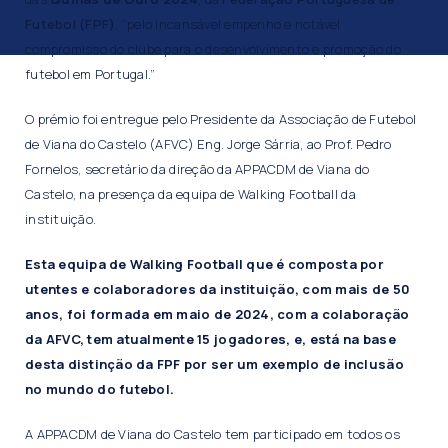
Futebol (FPF)
, “pelo incansável empenho e notável
compromisso do clube para o desenvolvimento e promoção do
futebol em Portugal.”
O prémio foi entregue pelo Presidente da Associação de Futebol
de Viana do Castelo (AFVC) Eng. Jorge Sárria, ao Prof. Pedro
Fornelos, secretário da direção da APPACDM de Viana do
Castelo, na presença da equipa de Walking Football da
instituição.
Esta equipa de Walking Football que é composta por
utentes e colaboradores da instituição, com mais de 50
anos, foi formada em maio de 2024, com a colaboração
da AFVC, tem atualmente 15 jogadores, e, está na base
desta distinção da FPF por ser um exemplo de inclusão
no mundo do futebol.
A APPACDM de Viana do Castelo tem participado em todos os