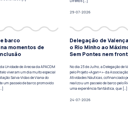
Direitos […]
29-07-2026
de barco
Delegação de Valença
ona momentos de
o Rio Minho ao Máxim
 inclusão
Sem Pontes nem front
s da Unidade de Areosa da APACDM
No dia 23 de Julho, a Delegação de 
telo viveram um dia muito especial
pelo Projeto «Agan+»- da Associação
stação Salva-Vidas de Viana do
Atividades Náuticas, cofinanciado pe
te um passeio de barco promovido
realizou um passeio de barco pelo Ri
[…]
uma experiência fantástica, que […]
24-07-2026