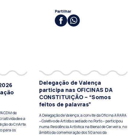
Partilhar
Delegação de Valença
 2026
participa nas OFICINAS DA
tação
CONSTITUIÇÃO – “Somos
feitos de palavras”
PPACDM de
A Delegação de Valença, a convite da Oficina ARARA
criatividade e a
– Coletivo de Artistas sediado no Porto – participou
ição do CriArte,
numa Residência Artística na Bienal de Cerveira, no
to para os
âmbito da comemoração dos 50 anos da