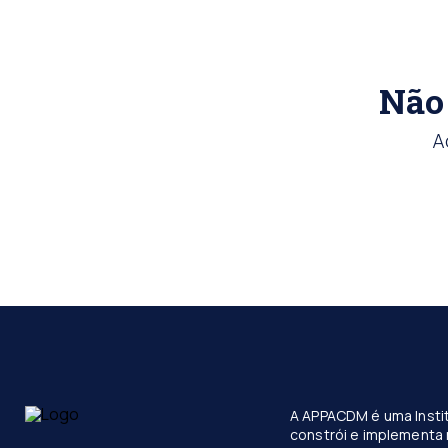
Não 
A
A APPACDM é uma Instit
constrói e implementa 