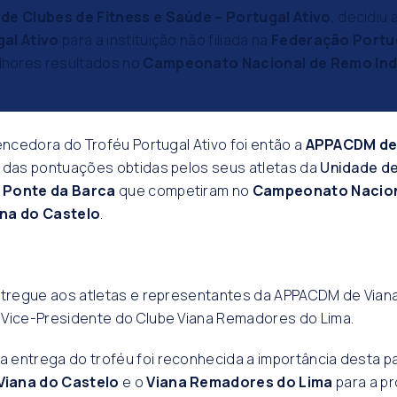
de Clubes de Fitness e Saúde – Portugal Ativo
, decidiu a
al Ativo
para a instituição não filiada na
Federação Portu
hores resultados no
Campeonato Nacional de Remo In
vencedora do Troféu Portugal Ativo foi então a
APPACDM de 
to das pontuações obtidas pelos seus atletas da
Unidade d
 Ponte da Barca
que competiram no
Campeonato Nacion
ana do Castelo
.
ntregue aos atletas e representantes da APPACDM de Viana
 Vice-Presidente do Clube Viana Remadores do Lima.
entrega do troféu foi reconhecida a importância desta pa
iana do Castelo
e o
Viana Remadores do Lima
para a p