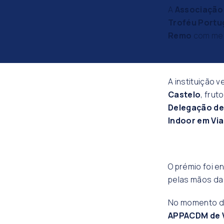
A
Associação 
Troféu Portug
Remo
com mel
A instituição 
Castelo
, fru
Delegação de
Indoor em Vi
O prémio foi e
pelas mãos da
No momento da 
APPACDM de V