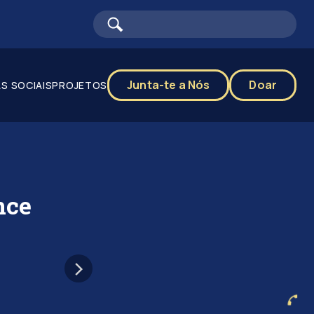
Junta-te a Nós
Doar
S SOCIAIS
PROJETOS
nce