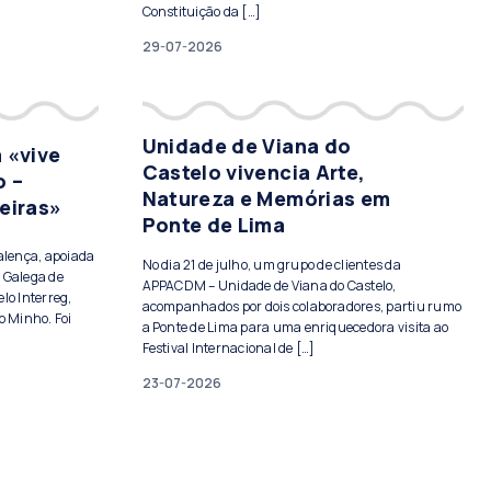
Constituição da […]
29-07-2026
Unidade de Viana do
 «vive
Castelo vivencia Arte,
o –
Natureza e Memórias em
eiras»
Ponte de Lima
Valença, apoiada
No dia 21 de julho, um grupo de clientes da
 Galega de
APPACDM – Unidade de Viana do Castelo,
lo Interreg,
acompanhados por dois colaboradores, partiu rumo
o Minho. Foi
a Ponte de Lima para uma enriquecedora visita ao
Festival Internacional de […]
23-07-2026