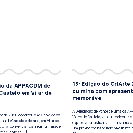
o.
15ª Edição do CriArte
vio da APPACDM de
culmina com apresen
Castelo em Vilar de
memorável
A Delegação de Ponte de Lima da A
lho de 2026 decorreu o 4º Convívio da
Viana do Castelo, voltou a celebrar a 
a do Castelo, este ano, em Vilar de
expressão artística com mais uma ed
cional convívio anual reuniu mais de
um projeto cofinanciado pelo Institu
re clientes e […]