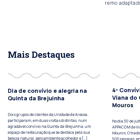
remo adaptad
Mais Destaques
4º Conví
Dia de convívio e alegria na
Viana do 
Quinta da Brejuinha
Mouros
Dois grupos de clientes da Unidade de Areosa,
participaram, em duas visitas distintas, num
No dia 30 de ju
agradável convívio na Quinta da Brejuinha, um
APPACDM de Vian
espaço de restauração que se destaca pela sua
Mouros. O tradi
beleza natural, pelo ambiente acolhedor e […]
500 pessoas, ent