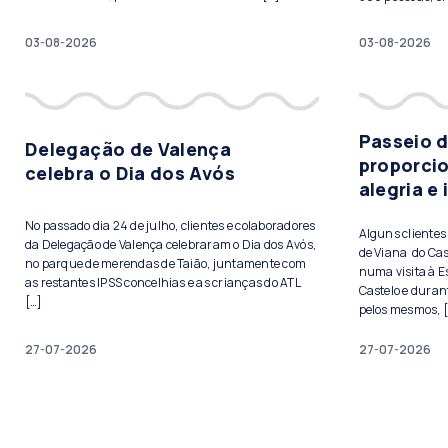
03-08-2026
03-08-2026
Passeio 
Delegação de Valença
proporci
celebra o Dia dos Avós
alegria e
No passado dia 24 de julho, clientes e colaboradores
Alguns cliente
da Delegação de Valença celebraram o Dia dos Avós,
de Viana do Cas
no parque de merendas de Taião, juntamente com
numa visita à E
as restantes IPSS concelhias e as crianças do ATL
Castelo e duran
[…]
pelos mesmos, 
27-07-2026
27-07-2026