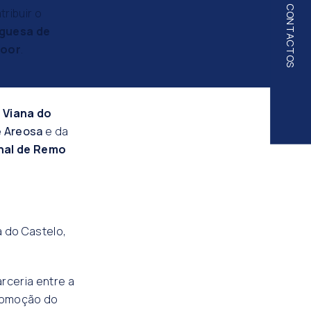
CONTACTOS
tribuir o
guesa de
door
.
Viana do
e Areosa
e da
al de Remo
 do Castelo,
rceria entre a
romoção do