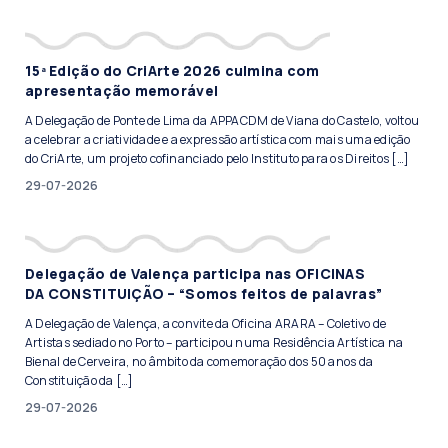
15ª Edição do CriArte 2026 culmina com
apresentação memorável
A Delegação de Ponte de Lima da APPACDM de Viana do Castelo, voltou
a celebrar a criatividade e a expressão artística com mais uma edição
do CriArte, um projeto cofinanciado pelo Instituto para os Direitos […]
29-07-2026
Delegação de Valença participa nas OFICINAS
DA CONSTITUIÇÃO – “Somos feitos de palavras”
A Delegação de Valença, a convite da Oficina ARARA – Coletivo de
Artistas sediado no Porto – participou numa Residência Artística na
Bienal de Cerveira, no âmbito da comemoração dos 50 anos da
Constituição da […]
29-07-2026