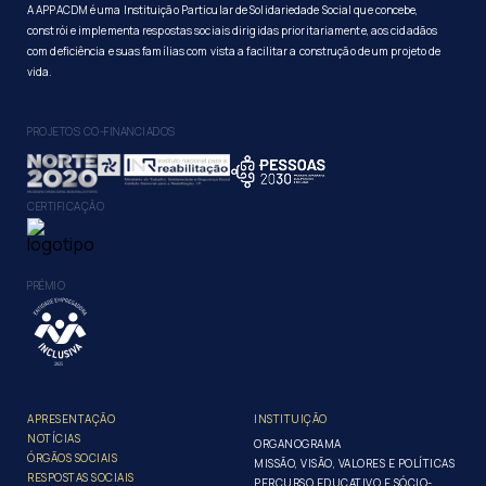
A APPACDM é uma Instituição Particular de Solidariedade Social que concebe,
constrói e implementa respostas sociais dirigidas prioritariamente, aos cidadãos
com deficiência e suas famílias com vista a facilitar a construção de um projeto de
vida.
PROJETOS CO-FINANCIADOS
CERTIFICAÇÃO
PRÉMIO
APRESENTAÇÃO
INSTITUIÇÃO
NOTÍCIAS
ORGANOGRAMA
ÓRGÃOS SOCIAIS
MISSÃO, VISÃO, VALORES E POLÍTICAS
RESPOSTAS SOCIAIS
PERCURSO EDUCATIVO E SÓCIO-