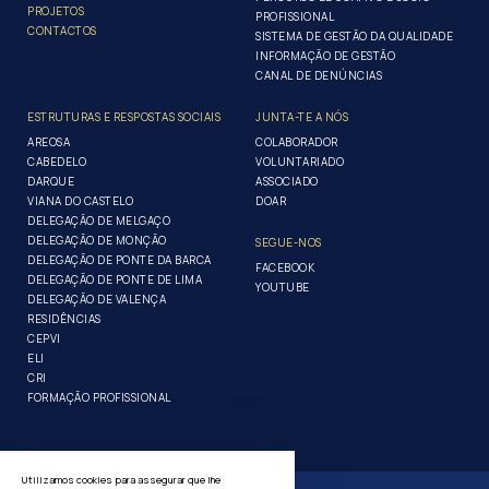
PROJETOS
PROFISSIONAL
CONTACTOS
SISTEMA DE GESTÃO DA QUALIDADE
INFORMAÇÃO DE GESTÃO
CANAL DE DENÚNCIAS
ESTRUTURAS E RESPOSTAS SOCIAIS
JUNTA-TE A NÓS
AREOSA
COLABORADOR
CABEDELO
VOLUNTARIADO
DARQUE
ASSOCIADO
VIANA DO CASTELO
DOAR
DELEGAÇÃO DE MELGAÇO
DELEGAÇÃO DE MONÇÃO
SEGUE-NOS
DELEGAÇÃO DE PONTE DA BARCA
FACEBOOK
DELEGAÇÃO DE PONTE DE LIMA
YOUTUBE
DELEGAÇÃO DE VALENÇA
RESIDÊNCIAS
CEPVI
ELI
CRI
FORMAÇÃO PROFISSIONAL
Utilizamos cookies para assegurar que lhe