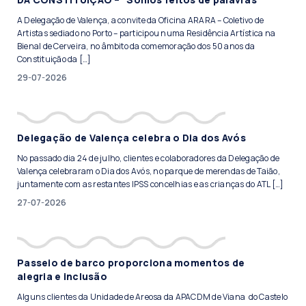
A Delegação de Valença, a convite da Oficina ARARA – Coletivo de
Artistas sediado no Porto – participou numa Residência Artística na
Bienal de Cerveira, no âmbito da comemoração dos 50 anos da
Constituição da […]
29-07-2026
Delegação de Valença celebra o Dia dos Avós
No passado dia 24 de julho, clientes e colaboradores da Delegação de
Valença celebraram o Dia dos Avós, no parque de merendas de Taião,
juntamente com as restantes IPSS concelhias e as crianças do ATL […]
27-07-2026
Passeio de barco proporciona momentos de
alegria e inclusão
Alguns clientes da Unidade de Areosa da APACDM de Viana do Castelo