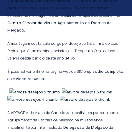
Ocupacional Valéria Fernandes,
do
Centro de Recursos
para a Inclusão (CRI)
da APPACDM de Viana do Castelo,
colabora na montagem de uma sala de Terapia Ocupacional, no
Centro Escolar da Vila do Agrupamento de Escolas de
Melgaço.
A montagem desta sala surge por desejo da Inês, irmã do Luís
Pedro, que é um menino apoiado pela Terapeuta Ocupacional
Valéria desde o início deste ano letivo.
É possível ver online na página web da SIC o
episódio completo
ou o
vídeo resumido
.
A APPACDM de Viana do Castelo já trabalha em parceria com o
Agrupamento de Escolas de Melgaço há muitos anos,
inicialmente por intermédio da
Delegação de Melgaço
da