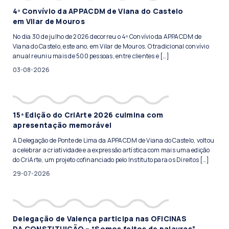
4º Convívio da APPACDM de Viana do Castelo
em Vilar de Mouros
No dia 30 de julho de 2026 decorreu o 4º Convívio da APPACDM de
Viana do Castelo, este ano, em Vilar de Mouros. O tradicional convívio
anual reuniu mais de 500 pessoas, entre clientes e […]
03-08-2026
15ª Edição do CriArte 2026 culmina com
apresentação memorável
A Delegação de Ponte de Lima da APPACDM de Viana do Castelo, voltou
a celebrar a criatividade e a expressão artística com mais uma edição
do CriArte, um projeto cofinanciado pelo Instituto para os Direitos […]
29-07-2026
Delegação de Valença participa nas OFICINAS
DA CONSTITUIÇÃO – “Somos feitos de palavras”