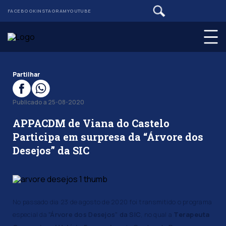
FACEBOOK
INSTAGRAM
YOUTUBE
Partilhar
Publicado a 25-08-2020
APPACDM de Viana do Castelo
Participa em surpresa da “Árvore dos
Desejos” da SIC
No passado dia 23 de agosto de 2020 foi transmitido o programa
especial da
“Árvore dos Desejos” da SIC
, no qual a
Terapeuta