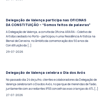
Delegação de Valença participa nas OFICINAS
DA CONSTITUIÇÃO – “Somos feitos de palavras”
A Delegação de Valença, a convite da Oficina ARARA – Coletivo de
Artistas sediado no Porto – participou numa Residência Artística na
Bienal de Cerveira, no âmbito da comemoração dos 50 anos da
Constituição da […]
29-07-2026
Delegação de Valença celebra o Dia dos Avós
No passado dia 24 de julho, clientes e colaboradores da Delegação de
Valença celebraram o Dia dos Avós, no parque de merendas de Taião,
juntamente com as restantes IPSS concelhias e as crianças do ATL […]
27-07-2026