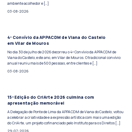
ambiente acolhedor e […]
03-08-2026
4º Convívio da APPACDM de Viana do Castelo
em Vilar de Mouros
No dia 30 de julho de 2026 decorreu o 4º Convívio da APPACDM de
Viana do Castelo, este ano, em Vilar de Mouros. O tradicional convívio
anual reuniu mais de 500 pessoas, entre clientes e […]
03-08-2026
15ª Edição do CriArte 2026 culmina com
apresentação memorável
A Delegação de Ponte de Lima da APPACDM de Viana do Castelo, voltou
a celebrar a criatividade e a expressão artística com mais uma edição
do CriArte, um projeto cofinanciado pelo Instituto para os Direitos […]
29-07-2026