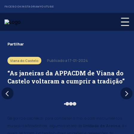
FACEBOOK
INSTAGRAM
YOUTUBE
Partilhar
Publicado a 17-01-2024
Viana do Castelo
“As janeiras da APPACDM de Viana do
Castelo voltaram a cumprir a tradição”
De gorro e cachecol, para combater o frio, e com instrumentos
musicais afinadinhos, algumas vozes da
Unidade de Areosa
, às
quais se foram juntando outras unidades e delegações da