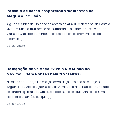
Passeio de barco proporciona momentos de
alegria e inclusão
Alguns clientes da Unidade de Areosa da APACDM de Viana do Castelo
viveram um dia muito especial numa visita à Estação Salva-Vidas de
Viana do Castelo e durante um passeio de barco promovido pelos
mesmos, […]
27-07-2026
Delegação de Valença «vive o Rio Minho ao
Máximo – Sem Pontes nem fronteiras»
No dia 23 de Julho, a Delegação de Valença, apoiada pelo Projeto
«Agan+»- da Associação Galega de Atividades Náuticas, cofinanciado
pelo Interreg, realizou um passeio de barco pelo Rio Minho. Foi uma
experiência fantástica, que […]
24-07-2026