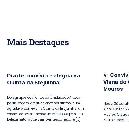
Mais Destaques
4º Conví
Dia de convívio e alegria na
Viana do 
Quinta da Brejuinha
Mouros
Dois grupos de clientes da Unidade de Areosa,
participaram, em duas visitas distintas, num
No dia 30 de ju
agradável convívio na Quinta da Brejuinha, um
APPACDM de Vian
espaço de restauração que se destaca pela sua
Mouros. O tradi
beleza natural, pelo ambiente acolhedor e […]
500 pessoas, ent