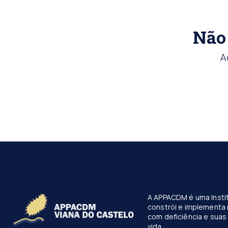
Não 
A
A APPACDM é uma Instit
constrói e implementa 
com deficiência e suas 
vida.