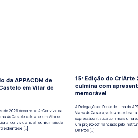
15ª Edição do CriArte
vio da APPACDM de
culmina com apresen
Castelo em Vilar de
memorável
A Delegação de Ponte de Lima da A
lho de 2026 decorreu o 4º Convívio da
Viana do Castelo, voltou a celebrar a 
a do Castelo, este ano, em Vilar de
expressão artística com mais uma ed
cional convívio anual reuniu mais de
um projeto cofinanciado pelo Institu
re clientes e […]
Direitos […]