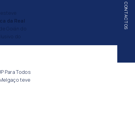
CONTACTOS
 esteve
ca da Real
 de Goián do
lusivo do
UP Para Todos
 Melgaço teve