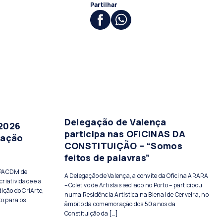
Partilhar
Delegação de Valença
 2026
participa nas OFICINAS DA
tação
CONSTITUIÇÃO – “Somos
feitos de palavras”
PPACDM de
A Delegação de Valença, a convite da Oficina ARARA
criatividade e a
– Coletivo de Artistas sediado no Porto – participou
ição do CriArte,
numa Residência Artística na Bienal de Cerveira, no
to para os
âmbito da comemoração dos 50 anos da
Constituição da […]