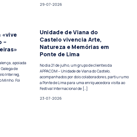
29-07-2026
Unidade de Viana do
 «vive
Castelo vivencia Arte,
o –
Natureza e Memórias em
eiras»
Ponte de Lima
Valença, apoiada
No dia 21 de julho, um grupo de clientes da
 Galega de
APPACDM – Unidade de Viana do Castelo,
lo Interreg,
acompanhados por dois colaboradores, partiu rumo
o Minho. Foi
a Ponte de Lima para uma enriquecedora visita ao
Festival Internacional de […]
23-07-2026