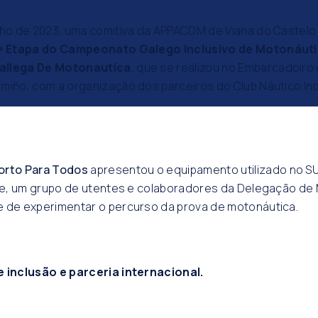
nho de 2023, uma comitiva da APPACDM de Viana do Castelo
.ª Etapa do Campeonato Galego Inclusivo de Motonáuti
allega De Motonautica
, que se realizou no Embarcadoiro
miño, com a organização dos parceiros do Club Náutico Inc
orto Para Todos
apresentou o equipamento utilizado no S
, e, um grupo de utentes e colaboradores da Delegação de
e de experimentar o percurso da prova de motonáutica.
e inclusão e parceria internacional.