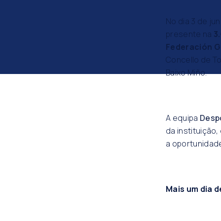
No dia 3 de ju
presente na
3
Federación G
Concello de To
Baixo Miño.
A equipa
Desp
da instituição
a oportunidad
Mais um dia d