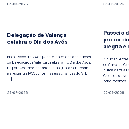
03-08-2026
03-08-2026
Passeio 
Delegação de Valença
proporci
celebra o Dia dos Avós
alegria e
No passado dia 24 de julho, clientes e colaboradores
Alguns cliente
da Delegação de Valença celebraram o Dia dos Avós,
de Viana do Cas
no parque de merendas de Taião, juntamente com
numa visita à E
as restantes IPSS concelhias e as crianças do ATL
Castelo e duran
[…]
pelos mesmos, 
27-07-2026
27-07-2026