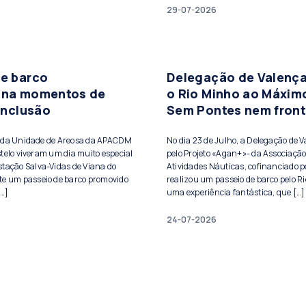
29-07-2026
de barco
Delegação de Valença
ona momentos de
o Rio Minho ao Máxim
 inclusão
Sem Pontes nem front
s da Unidade de Areosa da APACDM
No dia 23 de Julho, a Delegação de 
telo viveram um dia muito especial
pelo Projeto «Agan+»- da Associação
stação Salva-Vidas de Viana do
Atividades Náuticas, cofinanciado pe
te um passeio de barco promovido
realizou um passeio de barco pelo Ri
[…]
uma experiência fantástica, que […]
24-07-2026