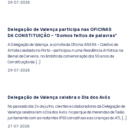
29-07-2026
Delegação de Valença participa nas OFICINAS
DA CONSTITUIÇÃO – “Somos feitos de palavras”
A Delegação de Valença, a convite da Oficina ARARA – Coletivo de
Artistas sediado no Porto – participou numa Residência Artística na
Bienal de Cerveira, no âmbito da comemoração dos 50 anos da
Constituição da […]
29-07-2026
Delegação de Valença celebra o Dia dos Avós
No passado dia 24 de julho, clientes e colaboradores da Delegação de
Valença celebraram o Dia dos Avós, no parque de merendas de Taião,
juntamente com as restantes IPSS concelhias e as crianças do ATL […]
27-07-2026