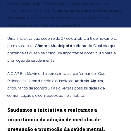
Ponte de Lima
da APPACDM de Viana do Castelo, marcou
presença na abertura da
Semana da Saúde Mental de Viana
do Castelo
, na Sociedade de Instrução, Recreio e Social
Areosense, dando “palco à saúde mental”.
Uma iniciativa que decorre de 27 de outubro a 5 de novembro,
promovida pela
Câmara Municipal de Viana do Castelo
que
pretende afigurar-se como um importante contributo para a
promoção da saúde mental.
A CIAP Em Movimento apresentou a performance “Que
Palhaçada!”, com direção e criação de
Andreia Alpuim
,
procurando desconstruir as diversas possibilidades de
comunicação e o conteúdo que nela habita.
Saudamos a iniciativa e realçamos a
importância da adoção de medidas de
prevenção e promoção da saúde mental.