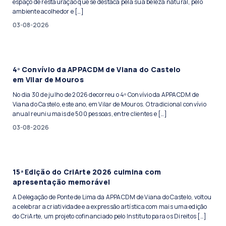
espaço de restauração que se destaca pela sua beleza natural, pelo
ambiente acolhedor e […]
03-08-2026
4º Convívio da APPACDM de Viana do Castelo
em Vilar de Mouros
No dia 30 de julho de 2026 decorreu o 4º Convívio da APPACDM de
Viana do Castelo, este ano, em Vilar de Mouros. O tradicional convívio
anual reuniu mais de 500 pessoas, entre clientes e […]
03-08-2026
15ª Edição do CriArte 2026 culmina com
apresentação memorável
A Delegação de Ponte de Lima da APPACDM de Viana do Castelo, voltou
a celebrar a criatividade e a expressão artística com mais uma edição
do CriArte, um projeto cofinanciado pelo Instituto para os Direitos […]