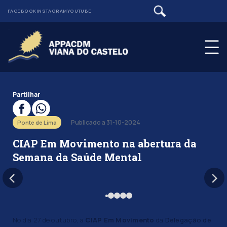
FACEBOOK
INSTAGRAM
YOUTUBE
Partilhar
Publicado a 31-10-2024
Ponte de Lima
CIAP Em Movimento na abertura da
Semana da Saúde Mental
No dia 27 de outubro, a
CIAP Em Movimento
da
Delegação de