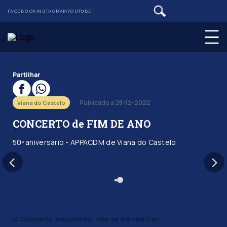
FACEBOOK
INSTAGRAM
YOUTUBE
Partilhar
Publicado a 28-12-2022
Viana do Castelo
CONCERTO de FIM DE ANO
50º aniversário - APPACDM de Viana do Castelo
O Concerto anunciado, não se irá realizar.