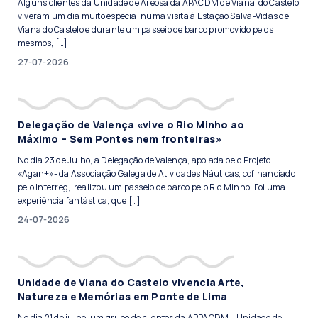
Alguns clientes da Unidade de Areosa da APACDM de Viana do Castelo
viveram um dia muito especial numa visita à Estação Salva-Vidas de
Viana do Castelo e durante um passeio de barco promovido pelos
mesmos, […]
27-07-2026
Delegação de Valença «vive o Rio Minho ao
Máximo – Sem Pontes nem fronteiras»
No dia 23 de Julho, a Delegação de Valença, apoiada pelo Projeto
«Agan+»- da Associação Galega de Atividades Náuticas, cofinanciado
pelo Interreg, realizou um passeio de barco pelo Rio Minho. Foi uma
experiência fantástica, que […]
24-07-2026
Unidade de Viana do Castelo vivencia Arte,
Natureza e Memórias em Ponte de Lima
No dia 21 de julho, um grupo de clientes da APPACDM – Unidade de