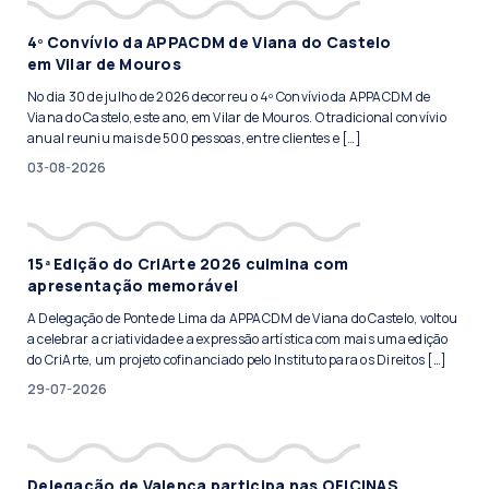
4º Convívio da APPACDM de Viana do Castelo
em Vilar de Mouros
No dia 30 de julho de 2026 decorreu o 4º Convívio da APPACDM de
Viana do Castelo, este ano, em Vilar de Mouros. O tradicional convívio
anual reuniu mais de 500 pessoas, entre clientes e […]
03-08-2026
15ª Edição do CriArte 2026 culmina com
apresentação memorável
A Delegação de Ponte de Lima da APPACDM de Viana do Castelo, voltou
a celebrar a criatividade e a expressão artística com mais uma edição
do CriArte, um projeto cofinanciado pelo Instituto para os Direitos […]
29-07-2026
Delegação de Valença participa nas OFICINAS