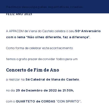
Pedimos desculpa pelas expectativas criadas.
FELIZ ANO 2023
A APPACDM de Viana do Castelo celebra o seu
50º Aniversário
com o lema “Não olhes diferente, faz a diferença”.
Como forma de celebrar este acontecimento
temos o grato prazer de convidar todos para um
Concerto de Fim de Ano
a realizar na
Sé Catedral de Viana do Castelo
,
no dia
29 de Dezembro de 2022 às 21:30h,
com o
QUARTETO de CORDAS
“CON SPIRITO”
.