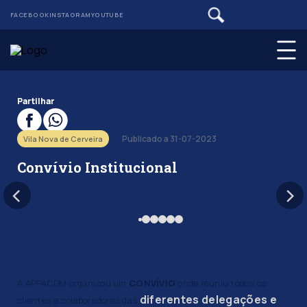
FACEBOOK
INSTAGRAM
YOUTUBE
Partilhar
Publicado a 31-07-2023
Vila Nova de Cerveira
Convívio Institucional
A APPACDM organizou um
CONVÍVIO
onde reuniu todos os
diferentes delegações e
clientes e colaboradores das