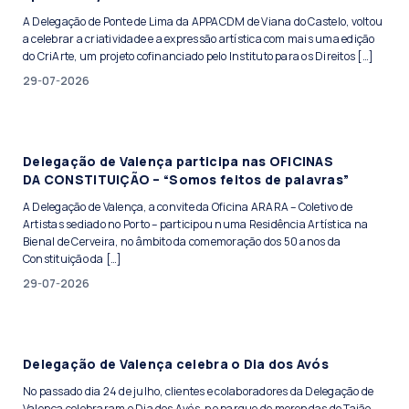
A Delegação de Ponte de Lima da APPACDM de Viana do Castelo, voltou
a celebrar a criatividade e a expressão artística com mais uma edição
do CriArte, um projeto cofinanciado pelo Instituto para os Direitos […]
29-07-2026
Delegação de Valença participa nas OFICINAS
DA CONSTITUIÇÃO – “Somos feitos de palavras”
A Delegação de Valença, a convite da Oficina ARARA – Coletivo de
Artistas sediado no Porto – participou numa Residência Artística na
Bienal de Cerveira, no âmbito da comemoração dos 50 anos da
Constituição da […]
29-07-2026
Delegação de Valença celebra o Dia dos Avós
No passado dia 24 de julho, clientes e colaboradores da Delegação de
Valença celebraram o Dia dos Avós, no parque de merendas de Taião,