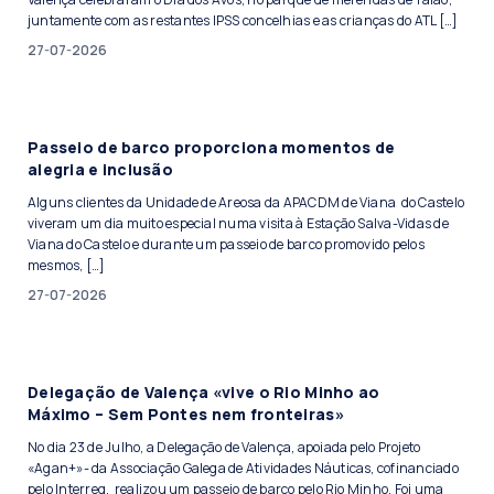
juntamente com as restantes IPSS concelhias e as crianças do ATL […]
27-07-2026
Passeio de barco proporciona momentos de
alegria e inclusão
Alguns clientes da Unidade de Areosa da APACDM de Viana do Castelo
viveram um dia muito especial numa visita à Estação Salva-Vidas de
Viana do Castelo e durante um passeio de barco promovido pelos
mesmos, […]
27-07-2026
Delegação de Valença «vive o Rio Minho ao
Máximo – Sem Pontes nem fronteiras»
No dia 23 de Julho, a Delegação de Valença, apoiada pelo Projeto
«Agan+»- da Associação Galega de Atividades Náuticas, cofinanciado
pelo Interreg, realizou um passeio de barco pelo Rio Minho. Foi uma