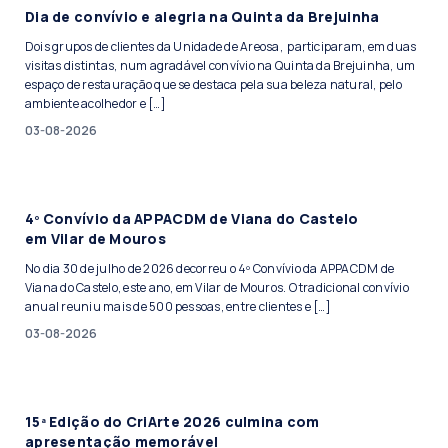
Dia de convívio e alegria na Quinta da Brejuinha
Dois grupos de clientes da Unidade de Areosa, participaram, em duas
visitas distintas, num agradável convívio na Quinta da Brejuinha, um
espaço de restauração que se destaca pela sua beleza natural, pelo
ambiente acolhedor e […]
03-08-2026
4º Convívio da APPACDM de Viana do Castelo
em Vilar de Mouros
No dia 30 de julho de 2026 decorreu o 4º Convívio da APPACDM de
Viana do Castelo, este ano, em Vilar de Mouros. O tradicional convívio
anual reuniu mais de 500 pessoas, entre clientes e […]
03-08-2026
15ª Edição do CriArte 2026 culmina com
apresentação memorável