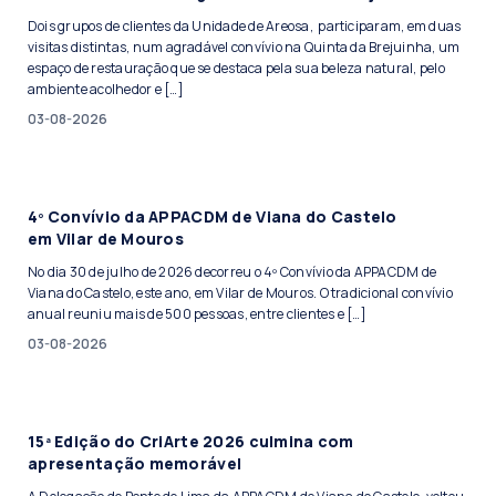
Dois grupos de clientes da Unidade de Areosa, participaram, em duas
visitas distintas, num agradável convívio na Quinta da Brejuinha, um
espaço de restauração que se destaca pela sua beleza natural, pelo
ambiente acolhedor e […]
03-08-2026
4º Convívio da APPACDM de Viana do Castelo
em Vilar de Mouros
No dia 30 de julho de 2026 decorreu o 4º Convívio da APPACDM de
Viana do Castelo, este ano, em Vilar de Mouros. O tradicional convívio
anual reuniu mais de 500 pessoas, entre clientes e […]
03-08-2026
15ª Edição do CriArte 2026 culmina com
apresentação memorável