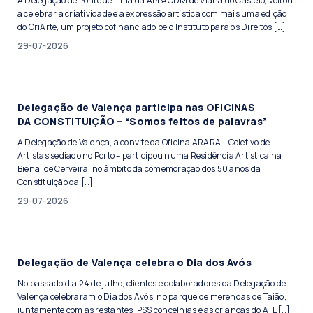
A Delegação de Ponte de Lima da APPACDM de Viana do Castelo, voltou
a celebrar a criatividade e a expressão artística com mais uma edição
do CriArte, um projeto cofinanciado pelo Instituto para os Direitos […]
29-07-2026
Delegação de Valença participa nas OFICINAS
DA CONSTITUIÇÃO – “Somos feitos de palavras”
A Delegação de Valença, a convite da Oficina ARARA – Coletivo de
Artistas sediado no Porto – participou numa Residência Artística na
Bienal de Cerveira, no âmbito da comemoração dos 50 anos da
Constituição da […]
29-07-2026
Delegação de Valença celebra o Dia dos Avós
No passado dia 24 de julho, clientes e colaboradores da Delegação de
Valença celebraram o Dia dos Avós, no parque de merendas de Taião,
juntamente com as restantes IPSS concelhias e as crianças do ATL […]