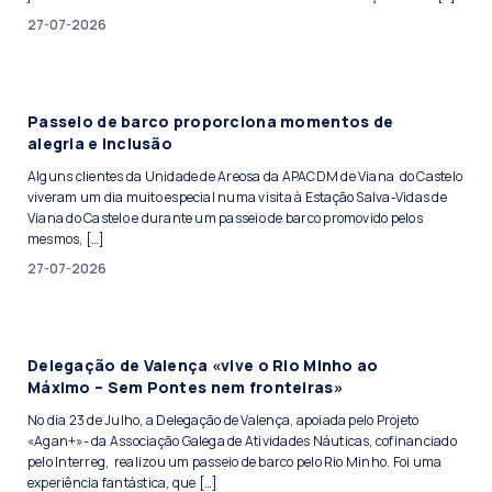
27-07-2026
Passeio de barco proporciona momentos de
alegria e inclusão
Alguns clientes da Unidade de Areosa da APACDM de Viana do Castelo
viveram um dia muito especial numa visita à Estação Salva-Vidas de
Viana do Castelo e durante um passeio de barco promovido pelos
mesmos, […]
27-07-2026
Delegação de Valença «vive o Rio Minho ao
Máximo – Sem Pontes nem fronteiras»
No dia 23 de Julho, a Delegação de Valença, apoiada pelo Projeto
«Agan+»- da Associação Galega de Atividades Náuticas, cofinanciado
pelo Interreg, realizou um passeio de barco pelo Rio Minho. Foi uma
experiência fantástica, que […]