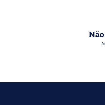
Não 
A