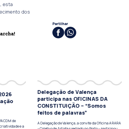
, esta
alecimento dos
Partilhar
archa!
Delegação de Valença
 2026
participa nas OFICINAS DA
tação
CONSTITUIÇÃO – “Somos
feitos de palavras”
PPACDM de
A Delegação de Valença, a convite da Oficina ARARA
criatividade e a
– Coletivo de Artistas sediado no Porto – participou