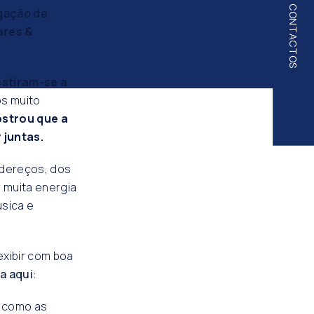
CONTACTOS
gação de
ares &
estiram-se a
os muito
strou que a
 juntas.
adereços, dos
 muita energia
úsica e
exibir com boa
a aqui
:
al como as