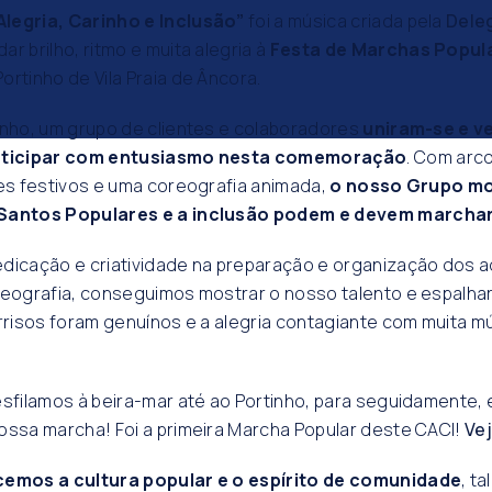
legria, Carinho e Inclusão”
foi a música criada pela
Dele
ar brilho, ritmo e muita alegria à
Festa de Marchas Popul
ortinho de Vila Praia de Âncora.
unho, um grupo de clientes e colaboradores
uniram-se e v
articipar com entusiasmo nesta comemoração
. Com arc
jes festivos e uma coreografia animada,
o nosso Grupo mo
 Santos Populares e a inclusão podem e devem marchar
edicação e criatividade na preparação e organização dos 
reografia, conseguimos mostrar o nosso talento e espalhar
orrisos foram genuínos e a alegria contagiante com muita m
esfilamos à beira-mar até ao Portinho, para seguidamente, 
ossa marcha! Foi a primeira Marcha Popular deste CACI!
Vej
cemos a cultura popular e o espírito de comunidade
, t