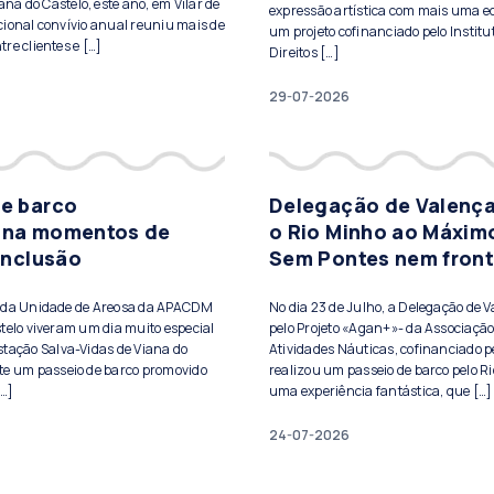
a do Castelo, este ano, em Vilar de
expressão artística com mais uma ed
cional convívio anual reuniu mais de
um projeto cofinanciado pelo Institu
re clientes e […]
Direitos […]
29-07-2026
de barco
Delegação de Valença
ona momentos de
o Rio Minho ao Máxim
 inclusão
Sem Pontes nem front
s da Unidade de Areosa da APACDM
No dia 23 de Julho, a Delegação de 
telo viveram um dia muito especial
pelo Projeto «Agan+»- da Associação
stação Salva-Vidas de Viana do
Atividades Náuticas, cofinanciado pe
te um passeio de barco promovido
realizou um passeio de barco pelo Ri
[…]
uma experiência fantástica, que […]
24-07-2026