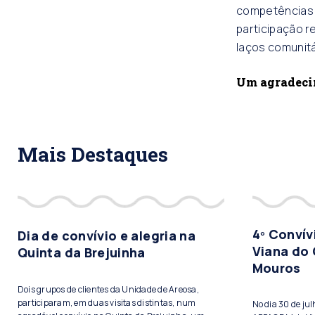
competências s
participação r
laços comunitá
Um agradecim
Mais Destaques
4º Conví
Dia de convívio e alegria na
Viana do 
Quinta da Brejuinha
Mouros
Dois grupos de clientes da Unidade de Areosa,
participaram, em duas visitas distintas, num
No dia 30 de ju