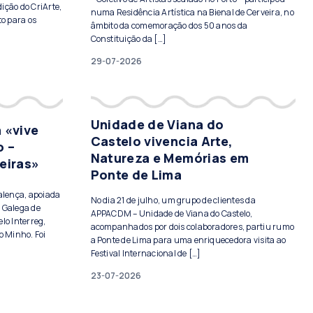
ição do CriArte,
numa Residência Artística na Bienal de Cerveira, no
to para os
âmbito da comemoração dos 50 anos da
Constituição da […]
29-07-2026
Unidade de Viana do
 «vive
Castelo vivencia Arte,
o –
Natureza e Memórias em
eiras»
Ponte de Lima
Valença, apoiada
No dia 21 de julho, um grupo de clientes da
 Galega de
APPACDM – Unidade de Viana do Castelo,
lo Interreg,
acompanhados por dois colaboradores, partiu rumo
o Minho. Foi
a Ponte de Lima para uma enriquecedora visita ao
Festival Internacional de […]
23-07-2026