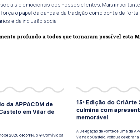
ociais e emocionais dos nossos clientes. Mais importante
eforça o papel da dança e da tradição como ponte de fort
rios e da inclusão social.
ento profundo a todos que tornaram possível esta M
15ª Edição do CriArte
vio da APPACDM de
culmina com apresen
Castelo em Vilar de
memorável
A Delegação de Ponte de Lima da A
lho de 2026 decorreu o 4º Convívio da
Viana do Castelo, voltou a celebrar a 