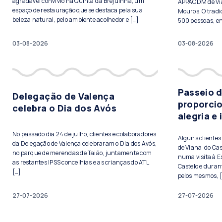
agradável convívio na Quinta da Brejuinha, um
APPACDM de Vian
espaço de restauração que se destaca pela sua
Mouros. O tradi
beleza natural, pelo ambiente acolhedor e […]
500 pessoas, ent
03-08-2026
03-08-2026
Passeio 
Delegação de Valença
proporci
celebra o Dia dos Avós
alegria e
No passado dia 24 de julho, clientes e colaboradores
Alguns cliente
da Delegação de Valença celebraram o Dia dos Avós,
de Viana do Cas
no parque de merendas de Taião, juntamente com
numa visita à E
as restantes IPSS concelhias e as crianças do ATL
Castelo e duran
[…]
pelos mesmos, 
27-07-2026
27-07-2026