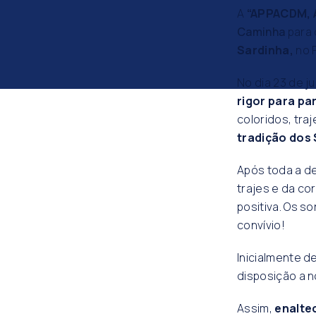
A
“APPACDM, A
Caminha
para d
Sardinha,
no P
No dia 23 de j
rigor para p
coloridos, tra
tradição dos
Após toda a d
trajes e da co
positiva. Os s
convívio!
Inicialmente d
disposição a n
Assim,
enalte