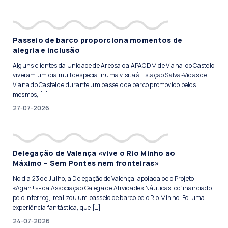
Passeio de barco proporciona momentos de
alegria e inclusão
Alguns clientes da Unidade de Areosa da APACDM de Viana do Castelo
viveram um dia muito especial numa visita à Estação Salva-Vidas de
Viana do Castelo e durante um passeio de barco promovido pelos
mesmos, […]
27-07-2026
Delegação de Valença «vive o Rio Minho ao
Máximo – Sem Pontes nem fronteiras»
No dia 23 de Julho, a Delegação de Valença, apoiada pelo Projeto
«Agan+»- da Associação Galega de Atividades Náuticas, cofinanciado
pelo Interreg, realizou um passeio de barco pelo Rio Minho. Foi uma
experiência fantástica, que […]
24-07-2026