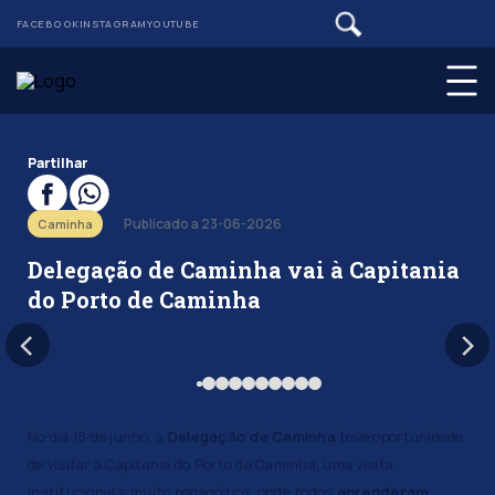
FACEBOOK
INSTAGRAM
YOUTUBE
Partilhar
Publicado a 23-06-2026
Caminha
Delegação de Caminha vai à Capitania
do Porto de Caminha
No dia 18 de junho, a
Delegação de Caminha
teve oportunidade
de visitar a Capitania do Porto de Caminha, uma visita
institucional e muito pedagógica, onde todos
aprenderam