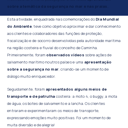
sobre a temática da segurança no mar e nas praias.
Esta atividade, enquadrada nas comemorações do
Dia Mundial
do Ambiente
, teve como objetivo aproximar e dar conhecimento
aos clientes e colaboradores das funções de proteção,
fiscalização e de socorro desenvolvidas pela autoridade marítima
na região costeira e fluvial do concelho de Caminha.
Primeiramente, foram
observados vídeos
sobre ações de
salvamento marítimo noutros países e uma
apresentação
sobre a segurança no mar
, criando-se um momento de
diálogo muito enriquecedor.
Seguidamente, foram
apresentados alguns meios de
transporte e de patrulha
costeira: a moto 4, o buggy, a mota
de água, os botes de salvamento e a lancha. Os clientes
entraram e experimentaram os meios de transporte,
expressando emoções muito positivas. Foi um momento de
muita diversão e de alegria!