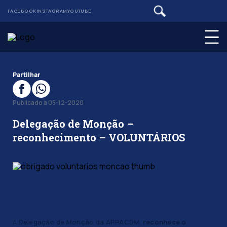
FACEBOOK
INSTAGRAM
YOUTUBE
Partilhar
Publicado a 05-12-2020
Delegação de Monção –
reconhecimento – VOLUNTÁRIOS
A
Delegação de Monção da APPACDM
,
reconhece o