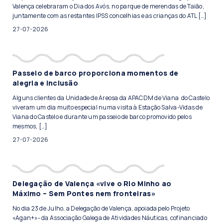
Valença celebraram o Dia dos Avós, no parque de merendas de Taião,
juntamente com as restantes IPSS concelhias e as crianças do ATL […]
27-07-2026
Passeio de barco proporciona momentos de
alegria e inclusão
Alguns clientes da Unidade de Areosa da APACDM de Viana do Castelo
viveram um dia muito especial numa visita à Estação Salva-Vidas de
Viana do Castelo e durante um passeio de barco promovido pelos
mesmos, […]
27-07-2026
Delegação de Valença «vive o Rio Minho ao
Máximo – Sem Pontes nem fronteiras»
No dia 23 de Julho, a Delegação de Valença, apoiada pelo Projeto
«Agan+»- da Associação Galega de Atividades Náuticas, cofinanciado