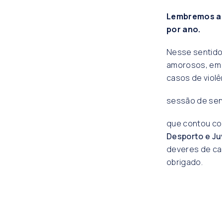
Lembremos ape
por ano.
Nesse sentido 
amorosos, em 
casos de violê
sessão de sens
que contou co
Desporto e J
deveres de ca
obrigado.