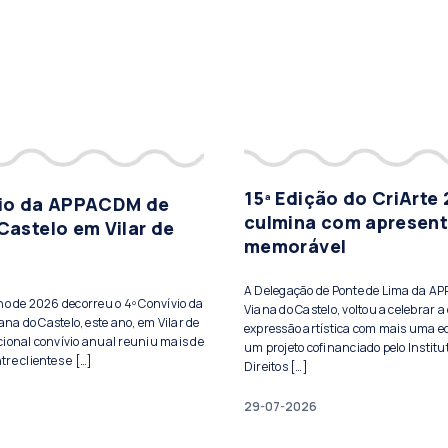
15ª Edição do CriArte
vio da APPACDM de
culmina com apresen
Castelo em Vilar de
memorável
A Delegação de Ponte de Lima da A
lho de 2026 decorreu o 4º Convívio da
Viana do Castelo, voltou a celebrar a 
a do Castelo, este ano, em Vilar de
expressão artística com mais uma ed
cional convívio anual reuniu mais de
um projeto cofinanciado pelo Institu
re clientes e […]
Direitos […]
29-07-2026