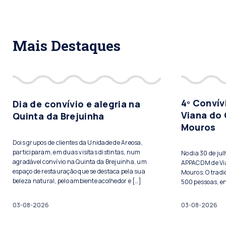
Mais Destaques
4º Conví
Dia de convívio e alegria na
Viana do 
Quinta da Brejuinha
Mouros
Dois grupos de clientes da Unidade de Areosa,
participaram, em duas visitas distintas, num
No dia 30 de ju
agradável convívio na Quinta da Brejuinha, um
APPACDM de Vian
espaço de restauração que se destaca pela sua
Mouros. O tradi
beleza natural, pelo ambiente acolhedor e […]
500 pessoas, ent
03-08-2026
03-08-2026