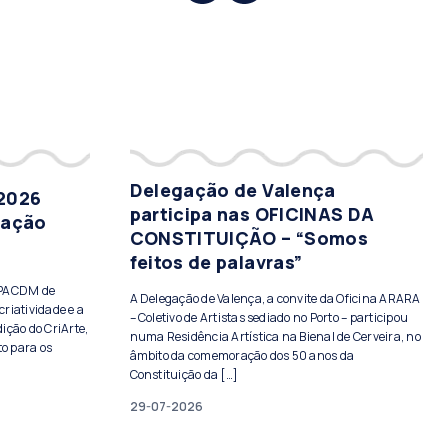
Delegação de Valença
 2026
participa nas OFICINAS DA
tação
CONSTITUIÇÃO – “Somos
feitos de palavras”
PPACDM de
A Delegação de Valença, a convite da Oficina ARARA
criatividade e a
– Coletivo de Artistas sediado no Porto – participou
ição do CriArte,
numa Residência Artística na Bienal de Cerveira, no
to para os
âmbito da comemoração dos 50 anos da
Constituição da […]
29-07-2026