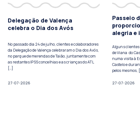
Passeio 
Delegação de Valença
proporci
celebra o Dia dos Avós
alegria e
No passado dia 24 de julho, clientes e colaboradores
Alguns cliente
da Delegação de Valença celebraram o Dia dos Avós,
de Viana do Cas
no parque de merendas de Taião, juntamente com
numa visita à E
as restantes IPSS concelhias e as crianças do ATL
Castelo e duran
[…]
pelos mesmos, 
27-07-2026
27-07-2026