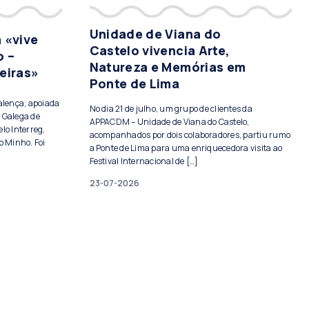
Unidade de Viana do
 «vive
Castelo vivencia Arte,
o –
Natureza e Memórias em
eiras»
Ponte de Lima
Valença, apoiada
No dia 21 de julho, um grupo de clientes da
 Galega de
APPACDM – Unidade de Viana do Castelo,
lo Interreg,
acompanhados por dois colaboradores, partiu rumo
o Minho. Foi
a Ponte de Lima para uma enriquecedora visita ao
Festival Internacional de […]
23-07-2026