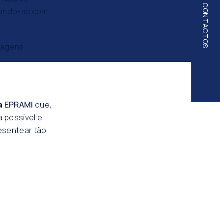
CONTACTOS
ando-as com
sagens
da
EPRAMI
que,
 possível e
esentear tão