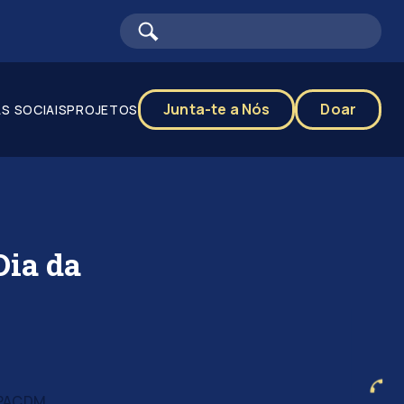
Junta-te a Nós
Doar
S SOCIAIS
PROJETOS
Dia da
PPACDM
,