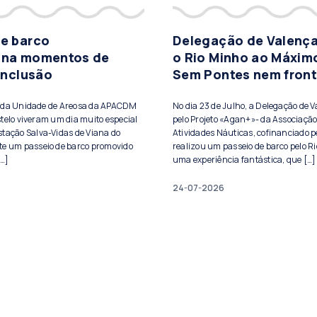
de barco
Delegação de Valença
ona momentos de
o Rio Minho ao Máxim
 inclusão
Sem Pontes nem front
s da Unidade de Areosa da APACDM
No dia 23 de Julho, a Delegação de 
telo viveram um dia muito especial
pelo Projeto «Agan+»- da Associação
stação Salva-Vidas de Viana do
Atividades Náuticas, cofinanciado pe
te um passeio de barco promovido
realizou um passeio de barco pelo Ri
[…]
uma experiência fantástica, que […]
24-07-2026