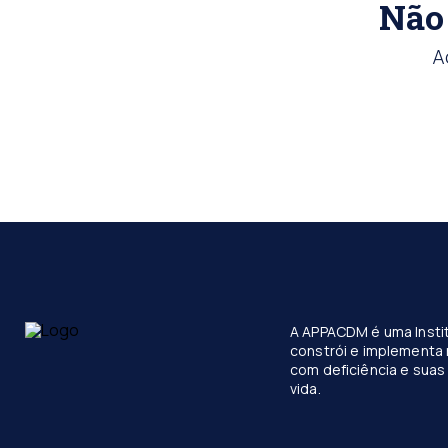
Não 
A
A APPACDM é uma Instit
constrói e implementa 
com deficiência e suas 
vida.