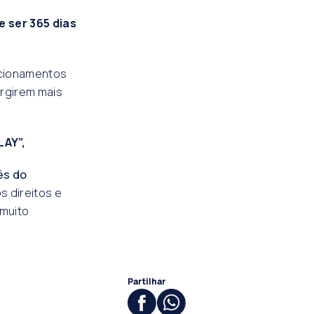
 ser 365 dias
acionamentos
urgirem mais
AY”,
ês do
s direitos e
 muito
Partilhar