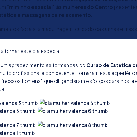
 um
“miminho especial” às mulheres do Centro
presente
stética e massagens de relaxamento.
amentos faciais, à maquilhagem, cuidado das unhas e mas
a tornar este dia especial.
 um agradecimento às formandas do
Curso de Estética 
uito profissional e competente, tornaram esta experiência
s “nossos homens”, que diligenciaram esforços para nos pr
te.