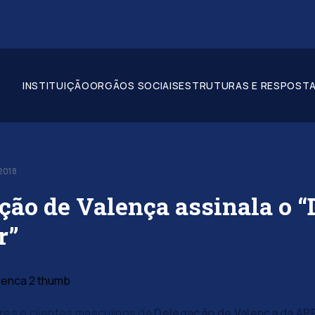
INSTITUIÇÃO
ORGÃOS SOCIAIS
ESTRUTURAS E RESPOSTA
2018
ção de Valença assinala o “
r”
res e clientes masculinos da
Delegação de Valença da A