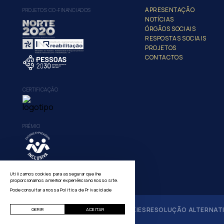
APRESENTAÇÃO
PROJETOS CO-FINANCIADOS
NOTÍCIAS
ÓRGÃOS SOCIAIS
RESPOSTAS SOCIAIS
PROJETOS
CONTACTOS
CERTIFICAÇÃO
PRÉMIO
Utilizamos cookies para assegurar que lhe
proporcionamos a melhor experiência no nosso site.
Pode consultar a nossa
Política de Privacidade
POLÍTICA DE PRIVACIDADE
GERIR COOKIES
RESOLUÇÃO ALTERNATIV
GERIR
ACEITAR