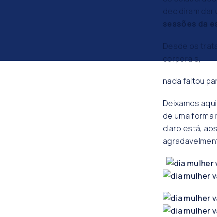
decidiram dar
sessões da e
Desde os trat
corporais,
nada faltou par
Deixamos aqui
de uma forma m
claro está, ao
agradavelmen