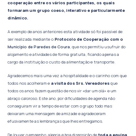
cooperação entre os vários participantes, os quais
formaram um grupo coeso, interativo e particularmente
dinâmico.
A exemplo de anos anteriores esta atividade só foi passível de
ser realizada mediante o
Protocolo de Cooperação com o
Município de Paredes de Coura
, que nos permitiu usufruir do
alojamento e atividades de forma gratuita, ficando apenas a
cargo da instituição o custo da alimentação e transporte.
Agradecemos mais uma vez a hospitalidade e o carinho com que
todos nos acolheram e
a visita dos Srs. Vereadores
que
todos os anos fazem questão de nos vir «dar um olá» e um
abraço caloroso. Este ano, por dificuldades de agenda não
conseguiram vir a tempo de estar com o grupo todo mas
deixaram uma mensagem de amizade e agradeceram
efusivamente as lembranças que lhes entregamos.
De louvar o empenho, alegria e boa disposição de
toda a equipa