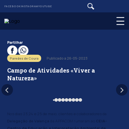
FACEBOOK
INSTAGRAM
YOUTUBE
Partilhar
Publicado a 26-05-2023
Paredes de Coura
Campo de Atividades «Viver a
Natureza»
Nos dias 23,24 e 25 de maio, clientes e colaboradores da
Delegação de Valença
da APPACDM rumaram ao
CEIA
–
Centro de Educação e Interpretação Ambiental de