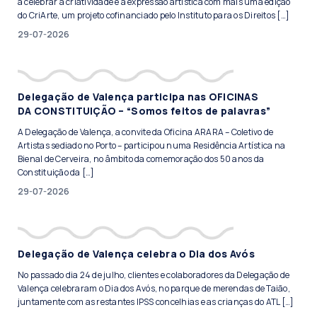
a celebrar a criatividade e a expressão artística com mais uma edição
do CriArte, um projeto cofinanciado pelo Instituto para os Direitos […]
29-07-2026
Delegação de Valença participa nas OFICINAS
DA CONSTITUIÇÃO – “Somos feitos de palavras”
A Delegação de Valença, a convite da Oficina ARARA – Coletivo de
Artistas sediado no Porto – participou numa Residência Artística na
Bienal de Cerveira, no âmbito da comemoração dos 50 anos da
Constituição da […]
29-07-2026
Delegação de Valença celebra o Dia dos Avós
No passado dia 24 de julho, clientes e colaboradores da Delegação de
Valença celebraram o Dia dos Avós, no parque de merendas de Taião,
juntamente com as restantes IPSS concelhias e as crianças do ATL […]