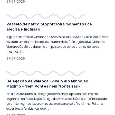
27-07-2026
Passeio de barco proporciona momentos de
alegria e inclusão
Alguns clientes da Unidade de Areosa da APACDM de Viana do Castelo
viveram um dia muito especial numa visita à Estação Salva-Vidas de
Viana do Castelo e durante um passeio de barco promovido pelos
mesmos, […]
27-07-2026
Delegação de Valença «vive o Rio Minho ao
Máximo – Sem Pontes nem fronteiras»
No dia 23 de Julho, a Delegação de Valença, apoiada pelo Projeto
«Agan+»- da Associação Galega de Atividades Náuticas, cofinanciado
pelo Interreg, realizou um passeio de barco pelo Rio Minho. Foi uma
experiência fantástica, que […]