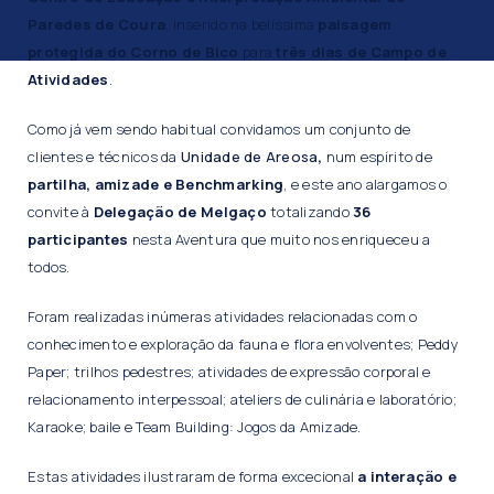
Paredes de Coura
, inserido na belíssima
paisagem
protegida do Corno de Bico
para
três dias de Campo de
Atividades
.
Como já vem sendo habitual convidamos um conjunto de
clientes e técnicos da
Unidade de Areosa
,
num espírito de
partilha, amizade e Benchmarking
, e este ano alargamos o
convite à
Delegação de Melgaço
totalizando
36
participantes
nesta Aventura que muito nos enriqueceu a
todos.
Foram realizadas inúmeras atividades relacionadas com o
conhecimento e exploração da fauna e flora envolventes; Peddy
Paper; trilhos pedestres; atividades de expressão corporal e
relacionamento interpessoal; ateliers de culinária e laboratório;
Karaoke; baile e Team Building: Jogos da Amizade.
Estas atividades ilustraram de forma excecional
a interação e