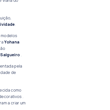
 Viana do
tuição,
tividade
.
s modelos
ora
Yohana
ção
 Salgueiro
.
sentada pela
edade de
hecida como
decorativos .
ram a criar um