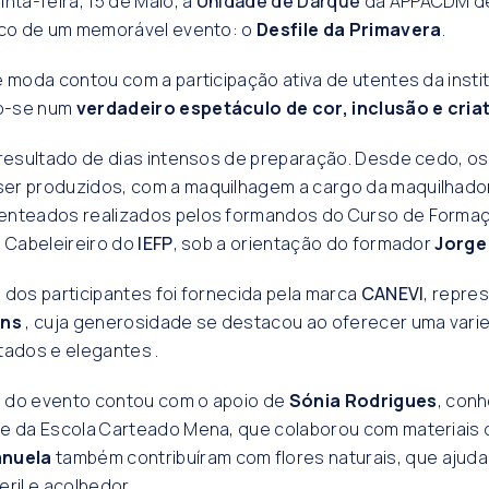
inta-feira, 15 de Maio, a
Unidade de Darque
da APPACDM de
alco de um memorável evento: o
Desfile da Primavera
.
e moda contou com a participação ativa de utentes da insti
o-se num
verdadeiro espetáculo de cor, inclusão e cria
 resultado de dias intensos de preparação. Desde cedo, o
er produzidos, com a maquilhagem a cargo da maquilhad
enteados realizados pelos formandos do Curso de Forma
e Cabeleireiro do
IEFP
, sob a orientação do formador
Jorge
 dos participantes foi fornecida pela marca
CANEVI
, repre
ins
, cuja generosidade se destacou ao oferecer uma vari
tados e elegantes .
 do evento contou com o apoio de
Sónia Rodrigues
, con
, e da Escola Carteado Mena, que colaborou com materiais 
anuela
também contribuíram com flores naturais, que ajuda
ril e acolhedor .