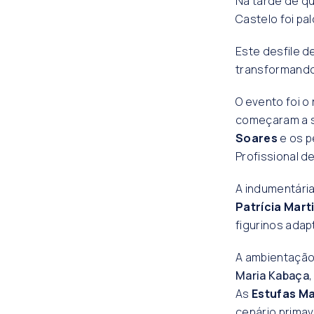
Na tarde de qu
Castelo foi p
Este desfile d
transformand
O evento foi o
começaram a s
Soares
e os p
Profissional d
A indumentária
Patrícia Mart
figurinos adap
A ambientação
Maria Kabaça
As
Estufas M
cenário primave