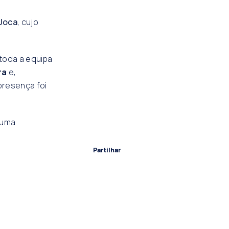
 Joca
, cujo
toda a equipa
ra
e,
presença foi
 uma
Partilhar