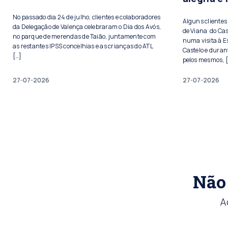
No passado dia 24 de julho, clientes e colaboradores
Alguns cliente
da Delegação de Valença celebraram o Dia dos Avós,
de Viana do Cas
no parque de merendas de Taião, juntamente com
numa visita à E
as restantes IPSS concelhias e as crianças do ATL
Castelo e duran
[…]
pelos mesmos, 
27-07-2026
27-07-2026
Não 
A