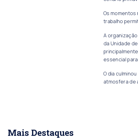
Os momentos m
trabalho permi
A organização
da Unidade de
principalmente
essencial par
O dia culmino
atmosfera de a
Mais Destaques