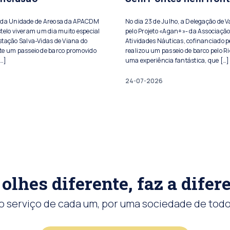
s da Unidade de Areosa da APACDM
No dia 23 de Julho, a Delegação de 
telo viveram um dia muito especial
pelo Projeto «Agan+»- da Associação
stação Salva-Vidas de Viana do
Atividades Náuticas, cofinanciado pe
te um passeio de barco promovido
realizou um passeio de barco pelo Ri
[…]
uma experiência fantástica, que […]
24-07-2026
olhes diferente, faz a difer
o serviço de cada um, por uma sociedade de todo