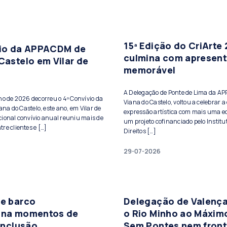
15ª Edição do CriArte
vio da APPACDM de
culmina com apresen
Castelo em Vilar de
memorável
A Delegação de Ponte de Lima da A
lho de 2026 decorreu o 4º Convívio da
Viana do Castelo, voltou a celebrar a 
a do Castelo, este ano, em Vilar de
expressão artística com mais uma ed
cional convívio anual reuniu mais de
um projeto cofinanciado pelo Institu
re clientes e […]
Direitos […]
29-07-2026
de barco
Delegação de Valença
ona momentos de
o Rio Minho ao Máxim
 inclusão
Sem Pontes nem front