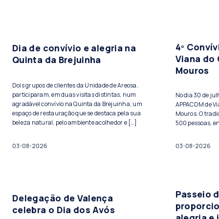
4º Conví
Dia de convívio e alegria na
Viana do 
Quinta da Brejuinha
Mouros
Dois grupos de clientes da Unidade de Areosa,
participaram, em duas visitas distintas, num
No dia 30 de ju
agradável convívio na Quinta da Brejuinha, um
APPACDM de Vian
espaço de restauração que se destaca pela sua
Mouros. O tradi
beleza natural, pelo ambiente acolhedor e […]
500 pessoas, ent
03-08-2026
03-08-2026
Passeio 
Delegação de Valença
proporci
celebra o Dia dos Avós
alegria e