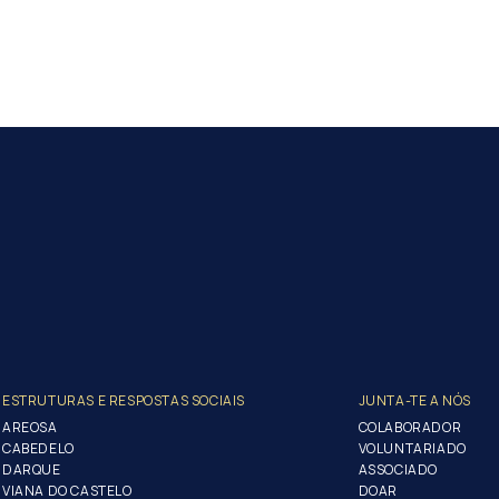
ESTRUTURAS E RESPOSTAS SOCIAIS
JUNTA-TE A NÓS
AREOSA
COLABORADOR
CABEDELO
VOLUNTARIADO
DARQUE
ASSOCIADO
VIANA DO CASTELO
DOAR