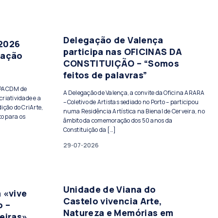
Delegação de Valença
 2026
participa nas OFICINAS DA
tação
CONSTITUIÇÃO – “Somos
feitos de palavras”
PPACDM de
A Delegação de Valença, a convite da Oficina ARARA
criatividade e a
– Coletivo de Artistas sediado no Porto – participou
ição do CriArte,
numa Residência Artística na Bienal de Cerveira, no
to para os
âmbito da comemoração dos 50 anos da
Constituição da […]
29-07-2026
Unidade de Viana do
 «vive
Castelo vivencia Arte,
o –
Natureza e Memórias em
eiras»