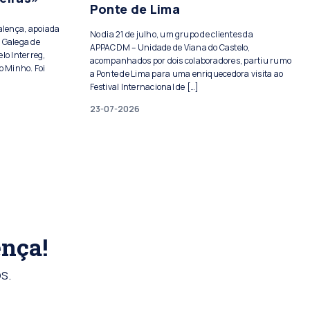
Ponte de Lima
Valença, apoiada
No dia 21 de julho, um grupo de clientes da
 Galega de
APPACDM – Unidade de Viana do Castelo,
lo Interreg,
acompanhados por dois colaboradores, partiu rumo
o Minho. Foi
a Ponte de Lima para uma enriquecedora visita ao
Festival Internacional de […]
23-07-2026
ença!
s.