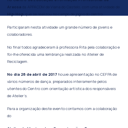
Areosa
da APPACDM de Viana do Castelo, com uma atividade de
Hip-Hop
, que se realizou no campo de jogos do centro.
Participaram nesta atividade um grande número de jovens e
colaboradores.
No final todos agradeceram à professora Rita pela colaboração e
foi-lhe oferecida uma lembrança realizada no Atelier de
Reciclagem.
No dia 28 de abril de 2017
houve apresentação no CEFPA de
vários números de dança, preparados inteiramente pelos
utentes do Centro com orientação artística dos responsáveis
de Atelier’s.
Para a organização deste evento contamos com a colaboração
do