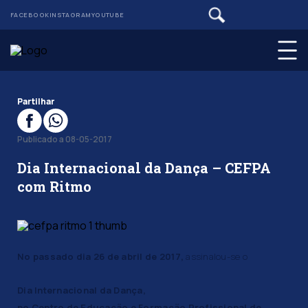
FACEBOOK
INSTAGRAM
YOUTUBE
Partilhar
Publicado a 08-05-2017
Dia Internacional da Dança – CEFPA
com Ritmo
No passado dia 26 de abril de 2017,
assinalou-se o
Dia Internacional da Dança,
no Centro de Educação e Formação Profissional de