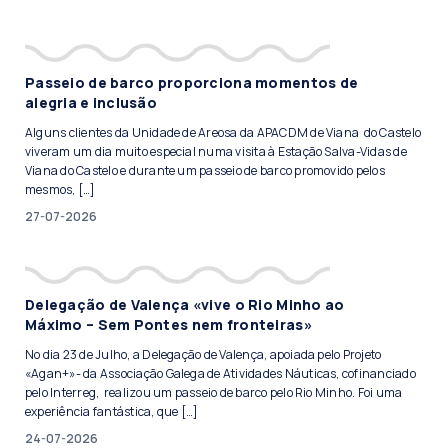
Passeio de barco proporciona momentos de
alegria e inclusão
Alguns clientes da Unidade de Areosa da APACDM de Viana do Castelo
viveram um dia muito especial numa visita à Estação Salva-Vidas de
Viana do Castelo e durante um passeio de barco promovido pelos
mesmos, […]
27-07-2026
Delegação de Valença «vive o Rio Minho ao
Máximo – Sem Pontes nem fronteiras»
No dia 23 de Julho, a Delegação de Valença, apoiada pelo Projeto
«Agan+»- da Associação Galega de Atividades Náuticas, cofinanciado
pelo Interreg, realizou um passeio de barco pelo Rio Minho. Foi uma
experiência fantástica, que […]
24-07-2026