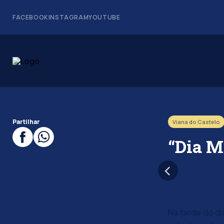
FACEBOOK
INSTAGRAM
YOUTUBE
Partilhar
Viana do Castelo
“Dia M
Na tarde do d