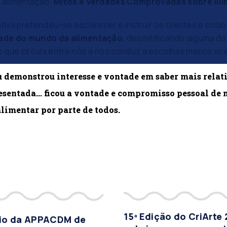
e alimentação:
Mitos e Verdades Comprovadas sobre Al
ativa pretendeu-se esclarecer e instruir os clientes e col
dade do mundo da alimentação
, desmitificando alguma da
 que circula entre nós e nos conduz a escolhas menos ac
u demonstrou interesse e vontade em saber mais rela
esentada… ficou a vontade e compromisso pessoal de
limentar por parte de todos.
15ª Edição do CriArte
vio da APPACDM de