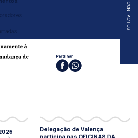
imentos
.
CONTACTOS
aboradores
ertadas.
tivamente à
 mudança de
Partilhar
Delegação de Valença
 2026
participa nas OFICINAS DA