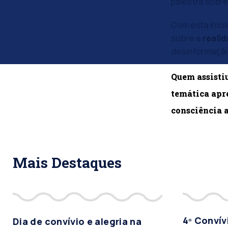
palestra sobr
Com esta inici
sobre a
reali
desinformação
Quem assisti
temática apr
consciência a
Mais Destaques
4º Conví
Dia de convívio e alegria na