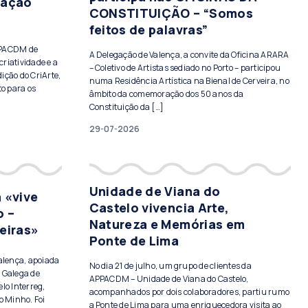
tação
CONSTITUIÇÃO – “Somos
feitos de palavras”
PPACDM de
A Delegação de Valença, a convite da Oficina ARARA
criatividade e a
– Coletivo de Artistas sediado no Porto – participou
ição do CriArte,
numa Residência Artística na Bienal de Cerveira, no
to para os
âmbito da comemoração dos 50 anos da
Constituição da […]
29-07-2026
Unidade de Viana do
 «vive
Castelo vivencia Arte,
o –
Natureza e Memórias em
eiras»
Ponte de Lima
Valença, apoiada
No dia 21 de julho, um grupo de clientes da
 Galega de
APPACDM – Unidade de Viana do Castelo,
lo Interreg,
acompanhados por dois colaboradores, partiu rumo
o Minho. Foi
a Ponte de Lima para uma enriquecedora visita ao