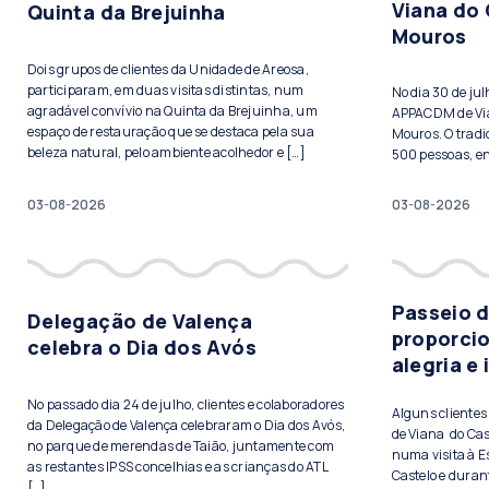
Viana do 
Quinta da Brejuinha
Mouros
Dois grupos de clientes da Unidade de Areosa,
participaram, em duas visitas distintas, num
No dia 30 de ju
agradável convívio na Quinta da Brejuinha, um
APPACDM de Vian
espaço de restauração que se destaca pela sua
Mouros. O tradi
beleza natural, pelo ambiente acolhedor e […]
500 pessoas, ent
03-08-2026
03-08-2026
Passeio 
Delegação de Valença
proporci
celebra o Dia dos Avós
alegria e
No passado dia 24 de julho, clientes e colaboradores
Alguns cliente
da Delegação de Valença celebraram o Dia dos Avós,
de Viana do Cas
no parque de merendas de Taião, juntamente com
numa visita à E
as restantes IPSS concelhias e as crianças do ATL
Castelo e duran
[…]