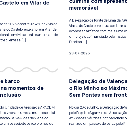
culmina com apresen
Castelo em Vilar de
memorável
A Delegação de Ponte de Lima da A
lho de 2026 decorreu o 4º Convívio da
Viana do Castelo, voltou a celebrar a 
a do Castelo, este ano, em Vilar de
expressão artística com mais uma ed
cional convívio anual reuniu mais de
um projeto cofinanciado pelo Institu
re clientes e […]
Direitos […]
29-07-2026
de barco
Delegação de Valença
ona momentos de
o Rio Minho ao Máxim
 inclusão
Sem Pontes nem front
s da Unidade de Areosa da APACDM
No dia 23 de Julho, a Delegação de 
telo viveram um dia muito especial
pelo Projeto «Agan+»- da Associação
stação Salva-Vidas de Viana do
Atividades Náuticas, cofinanciado pe
te um passeio de barco promovido
realizou um passeio de barco pelo Ri