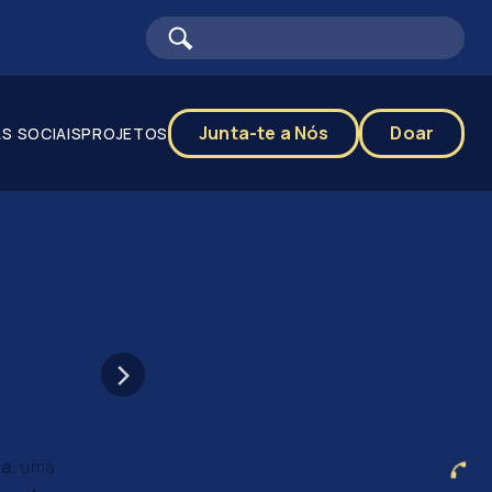
Junta-te a Nós
Doar
S SOCIAIS
PROJETOS
sa
, uma