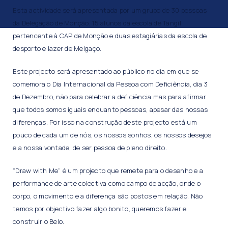
Esta actividade será apresentada por um grupo de 30 pessoas
da Delegação de Monção, 15 alunos da escola de Tangil
pertencente à CAP de Monção e duas estagiárias da escola de
desporto e lazer de Melgaço.
Este projecto será apresentado ao público no dia em que se
comemora o Dia Internacional da Pessoa com Deficiência, dia 3
de Dezembro, não para celebrar a deficiência mas para afirmar
que todos somos iguais enquanto pessoas, apesar das nossas
diferenças. Por isso na construção deste projecto está um
pouco de cada um de nós, os nossos sonhos, os nossos desejos
e a nossa vontade, de ser pessoa de pleno direito.
“Draw with Me” é um projecto que remete para o desenho e a
performance de arte colectiva como campo de acção, onde o
corpo, o movimento e a diferença são postos em relação. Não
temos por objectivo fazer algo bonito, queremos fazer e
construir o Belo.