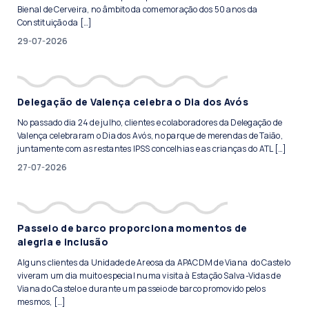
Bienal de Cerveira, no âmbito da comemoração dos 50 anos da
Constituição da […]
29-07-2026
Delegação de Valença celebra o Dia dos Avós
No passado dia 24 de julho, clientes e colaboradores da Delegação de
Valença celebraram o Dia dos Avós, no parque de merendas de Taião,
juntamente com as restantes IPSS concelhias e as crianças do ATL […]
27-07-2026
Passeio de barco proporciona momentos de
alegria e inclusão
Alguns clientes da Unidade de Areosa da APACDM de Viana do Castelo
viveram um dia muito especial numa visita à Estação Salva-Vidas de
Viana do Castelo e durante um passeio de barco promovido pelos
mesmos, […]