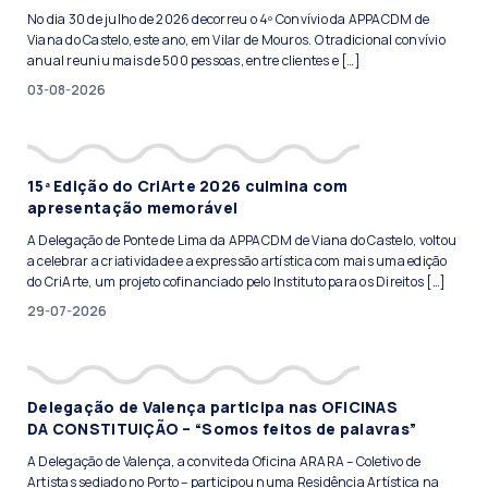
No dia 30 de julho de 2026 decorreu o 4º Convívio da APPACDM de
Viana do Castelo, este ano, em Vilar de Mouros. O tradicional convívio
anual reuniu mais de 500 pessoas, entre clientes e […]
03-08-2026
15ª Edição do CriArte 2026 culmina com
apresentação memorável
A Delegação de Ponte de Lima da APPACDM de Viana do Castelo, voltou
a celebrar a criatividade e a expressão artística com mais uma edição
do CriArte, um projeto cofinanciado pelo Instituto para os Direitos […]
29-07-2026
Delegação de Valença participa nas OFICINAS
DA CONSTITUIÇÃO – “Somos feitos de palavras”
A Delegação de Valença, a convite da Oficina ARARA – Coletivo de
Artistas sediado no Porto – participou numa Residência Artística na