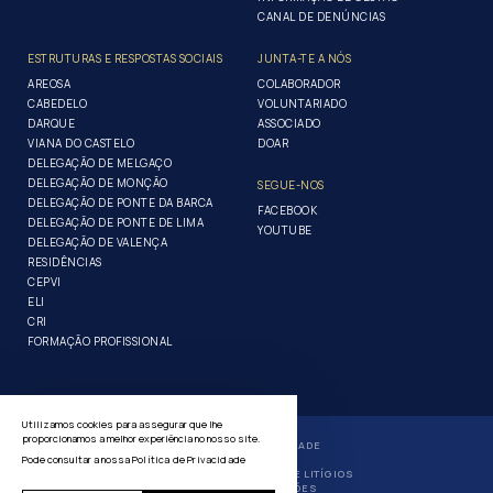
CANAL DE DENÚNCIAS
ESTRUTURAS E RESPOSTAS SOCIAIS
JUNTA-TE A NÓS
AREOSA
COLABORADOR
CABEDELO
VOLUNTARIADO
DARQUE
ASSOCIADO
VIANA DO CASTELO
DOAR
DELEGAÇÃO DE MELGAÇO
DELEGAÇÃO DE MONÇÃO
SEGUE-NOS
DELEGAÇÃO DE PONTE DA BARCA
FACEBOOK
DELEGAÇÃO DE PONTE DE LIMA
YOUTUBE
DELEGAÇÃO DE VALENÇA
RESIDÊNCIAS
CEPVI
ELI
CRI
FORMAÇÃO PROFISSIONAL
Utilizamos cookies para assegurar que lhe
proporcionamos a melhor experiência no nosso site.
POLÍTICA DE PRIVACIDADE
Pode consultar a nossa
Política de Privacidade
GERIR COOKIES
RESOLUÇÃO ALTERNATIVA DE LITÍGIOS
LIVRO DE RECLAMAÇÕES