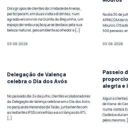
Dois grupos de clientes da Unidade de Areosa,
participaram, em duas visitas distintas, num
No dia 30 de ju
agradável convívio na Quinta da Brejuinha, um
APPACDM de Vian
espaço de restauração que se destaca pela sua
Mouros. O tradi
beleza natural, pelo ambiente acolhedor e […]
500 pessoas, ent
03-08-2026
03-08-2026
Passeio 
Delegação de Valença
proporci
celebra o Dia dos Avós
alegria e
No passado dia 24 de julho, clientes e colaboradores
Alguns cliente
da Delegação de Valença celebraram o Dia dos Avós,
de Viana do Cas
no parque de merendas de Taião, juntamente com
numa visita à E
as restantes IPSS concelhias e as crianças do ATL
Castelo e duran
[…]
pelos mesmos, 