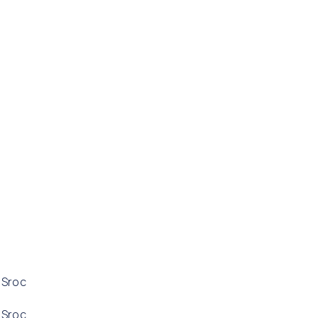
o
 Sroc
 Sroc