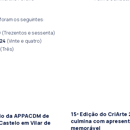
 foram os seguintes:
0
(Trezentos e sessenta)
24
(Vinte e quatro)
(Três)
15ª Edição do CriArte
vio da APPACDM de
culmina com apresen
Castelo em Vilar de
memorável