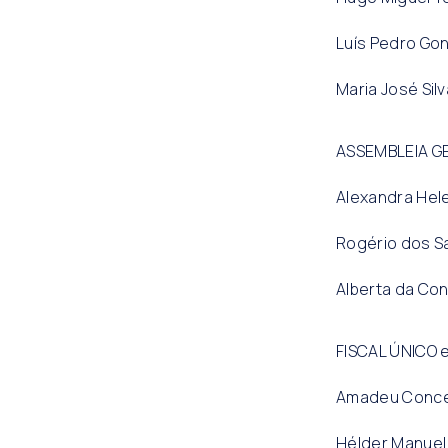
Luís Pedro Go
Maria José Silv
ASSEMBLEIA G
Alexandra He
Rogério dos S
Alberta da Con
FISCAL ÚNICO 
Amadeu Conce
Hélder Manuel 