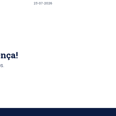
23-07-2026
ença!
s.