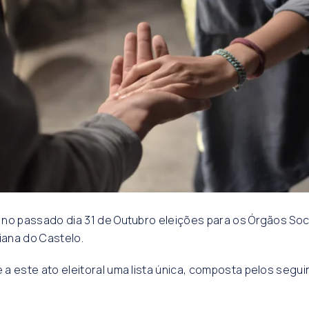
no passado dia 31 de Outubro eleições para os Órgãos Soc
ana do Castelo.
a este ato eleitoral uma lista única, composta pelos segui