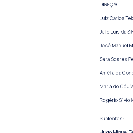
DIREÇÃO
Luiz Carlos Te
Júlio Luis da S
José Manuel M
Sara Soares P
Amélia da Conc
Maria do Céu V
Rogério Sílvio
Suplentes:
Hugo Miguel T