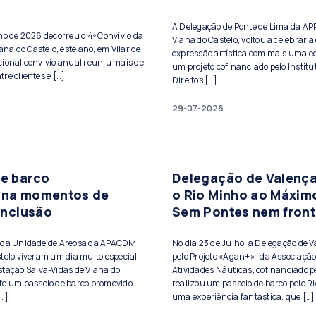
A Delegação de Ponte de Lima da A
lho de 2026 decorreu o 4º Convívio da
Viana do Castelo, voltou a celebrar a 
a do Castelo, este ano, em Vilar de
expressão artística com mais uma ed
cional convívio anual reuniu mais de
um projeto cofinanciado pelo Institu
re clientes e […]
Direitos […]
29-07-2026
de barco
Delegação de Valença
ona momentos de
o Rio Minho ao Máxim
 inclusão
Sem Pontes nem front
s da Unidade de Areosa da APACDM
No dia 23 de Julho, a Delegação de 
telo viveram um dia muito especial
pelo Projeto «Agan+»- da Associação
stação Salva-Vidas de Viana do
Atividades Náuticas, cofinanciado pe
te um passeio de barco promovido
realizou um passeio de barco pelo Ri
[…]
uma experiência fantástica, que […]