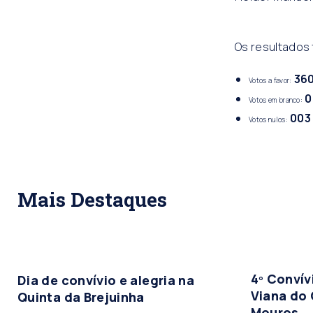
Os resultados
36
Votos a favor:
0
Votos em branco:
003
Votos nulos:
Mais Destaques
4º Conví
Dia de convívio e alegria na
Viana do 
Quinta da Brejuinha
Mouros