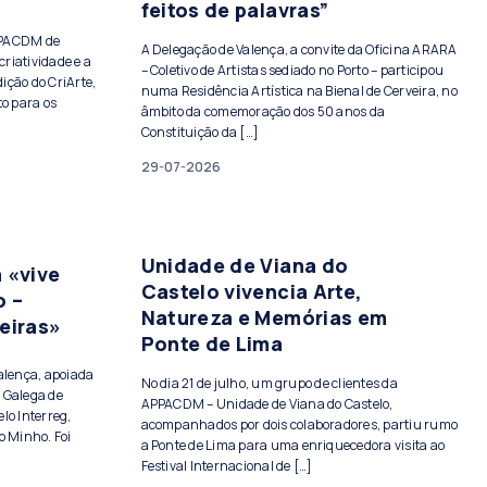
feitos de palavras”
PPACDM de
A Delegação de Valença, a convite da Oficina ARARA
criatividade e a
– Coletivo de Artistas sediado no Porto – participou
ição do CriArte,
numa Residência Artística na Bienal de Cerveira, no
to para os
âmbito da comemoração dos 50 anos da
Constituição da […]
29-07-2026
Unidade de Viana do
 «vive
Castelo vivencia Arte,
o –
Natureza e Memórias em
eiras»
Ponte de Lima
Valença, apoiada
No dia 21 de julho, um grupo de clientes da
 Galega de
APPACDM – Unidade de Viana do Castelo,
lo Interreg,
acompanhados por dois colaboradores, partiu rumo
o Minho. Foi
a Ponte de Lima para uma enriquecedora visita ao
Festival Internacional de […]