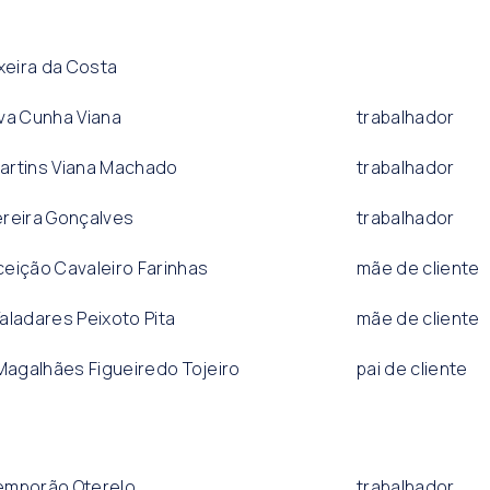
ixeira da Costa
ilva Cunha Viana
trabalhador
artins Viana Machado
trabalhador
ereira Gonçalves
trabalhador
eição Cavaleiro Farinhas
mãe de cliente
aladares Peixoto Pita
mãe de cliente
 Magalhães Figueiredo Tojeiro
pai de cliente
emporão Oterelo
trabalhador