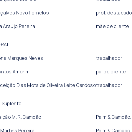
nçalves Novo Fornelos
prof. destacad
a Araújo Pereira
mãe de cliente
ERAL
lena Marques Neves
trabalhador
antos Amorim
pai de cliente
ceição Dias Mota de Oliveira Leite Cardoso
trabalhador
e Suplente
ição M. R. Cambão
Palm & Cambão,
Martins Pereira
Palm & Cambão,