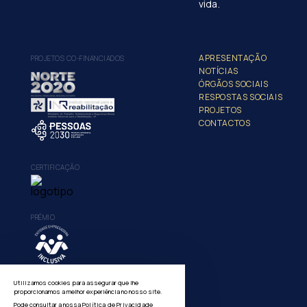
vida.
APRESENTAÇÃO
PROJETOS CO-FINANCIADOS
NOTÍCIAS
ÓRGÃOS SOCIAIS
RESPOSTAS SOCIAIS
PROJETOS
CONTACTOS
CERTIFICAÇÃO
PRÉMIO
Utilizamos cookies para assegurar que lhe
proporcionamos a melhor experiência no nosso site.
Pode consultar a nossa
Política de Privacidade