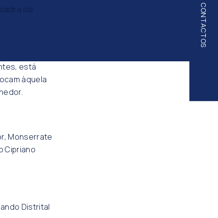
CONTACTOS
quadra de
ntes, está
slocam àquela
hedor.
or, Monserrate
o Cipriano
ndo Distrital