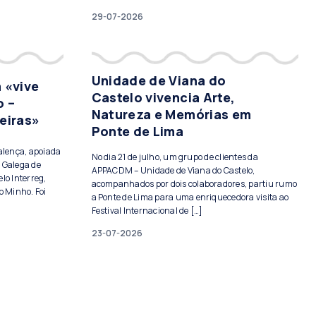
29-07-2026
Unidade de Viana do
 «vive
Castelo vivencia Arte,
o –
Natureza e Memórias em
eiras»
Ponte de Lima
Valença, apoiada
No dia 21 de julho, um grupo de clientes da
 Galega de
APPACDM – Unidade de Viana do Castelo,
lo Interreg,
acompanhados por dois colaboradores, partiu rumo
o Minho. Foi
a Ponte de Lima para uma enriquecedora visita ao
Festival Internacional de […]
23-07-2026