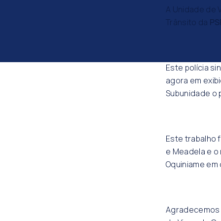
A Unidade de 
Trânsito da
PS
Este polícia si
agora em exib
Subunidade o 
Este trabalho 
e Meadela e o 
Oquiniame em c
Agradecemos m