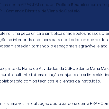
Viana desta APPACDM criou um
Polícia Sinaleiro
para a Es
P – Comando Distrital de Viana do Castelo
naleiro, uma peça única e simbólica criada pelos nossos clie
ição no interior da esquadra para que todos os que se de
possam apreciar, tornando-o espaço mais agravável e acol
faz parte do Plano de Atividades da CSF de Santa Maria Mai
mural resultante foi uma criação conjunta do artista plástic
olaboração com os técnicos e clientes da instituição.
ais uma vez a realização desta parceria com a PSP – Coma