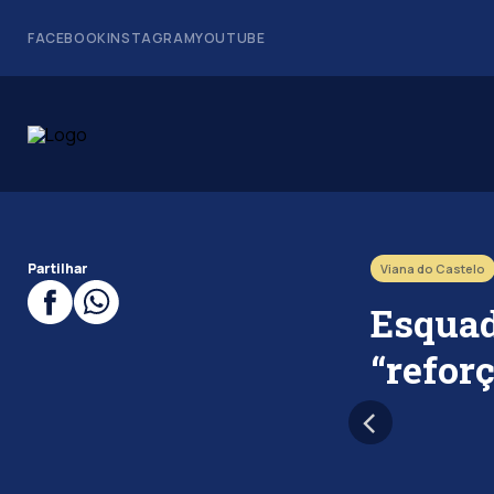
FACEBOOK
INSTAGRAM
YOUTUBE
Partilhar
Viana do Castelo
Esquad
“refor