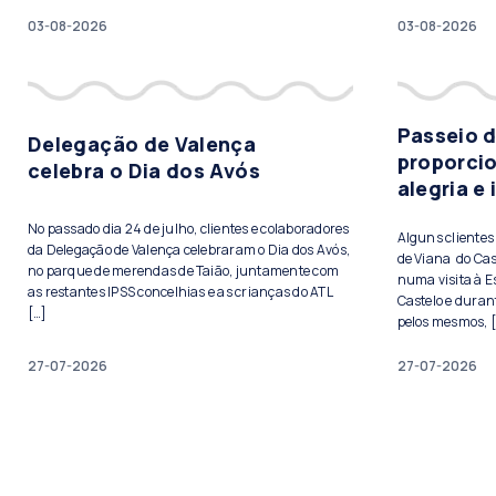
03-08-2026
03-08-2026
Passeio 
Delegação de Valença
proporci
celebra o Dia dos Avós
alegria e
No passado dia 24 de julho, clientes e colaboradores
Alguns cliente
da Delegação de Valença celebraram o Dia dos Avós,
de Viana do Cas
no parque de merendas de Taião, juntamente com
numa visita à E
as restantes IPSS concelhias e as crianças do ATL
Castelo e duran
[…]
pelos mesmos, 
27-07-2026
27-07-2026