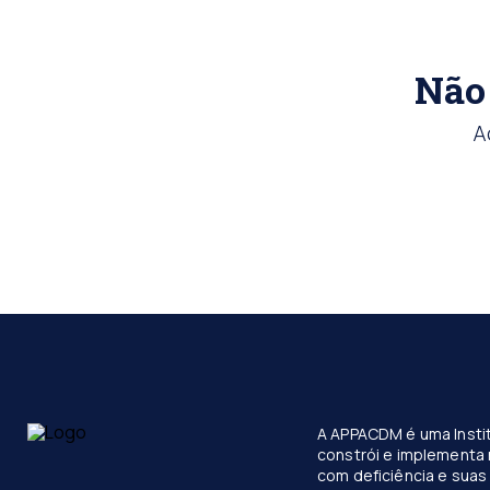
Não 
A
A APPACDM é uma Instit
constrói e implementa 
com deficiência e suas 