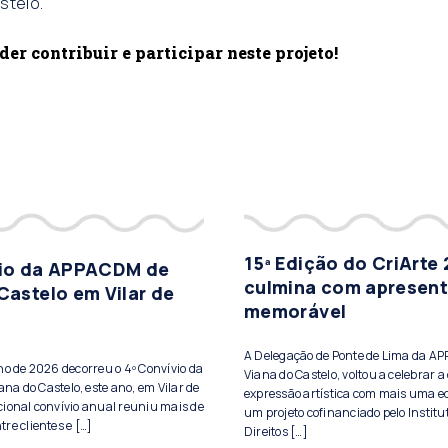
stelo.
r contribuir e participar neste projeto!
15ª Edição do CriArte
vio da APPACDM de
culmina com apresen
Castelo em Vilar de
memorável
A Delegação de Ponte de Lima da A
lho de 2026 decorreu o 4º Convívio da
Viana do Castelo, voltou a celebrar a 
a do Castelo, este ano, em Vilar de
expressão artística com mais uma ed
cional convívio anual reuniu mais de
um projeto cofinanciado pelo Institu
re clientes e […]
Direitos […]