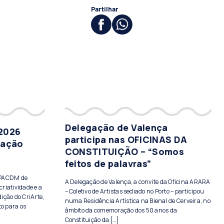
Partilhar
Delegação de Valença
 2026
participa nas OFICINAS DA
tação
CONSTITUIÇÃO – “Somos
feitos de palavras”
PPACDM de
A Delegação de Valença, a convite da Oficina ARARA
criatividade e a
– Coletivo de Artistas sediado no Porto – participou
ição do CriArte,
numa Residência Artística na Bienal de Cerveira, no
to para os
âmbito da comemoração dos 50 anos da
Constituição da […]