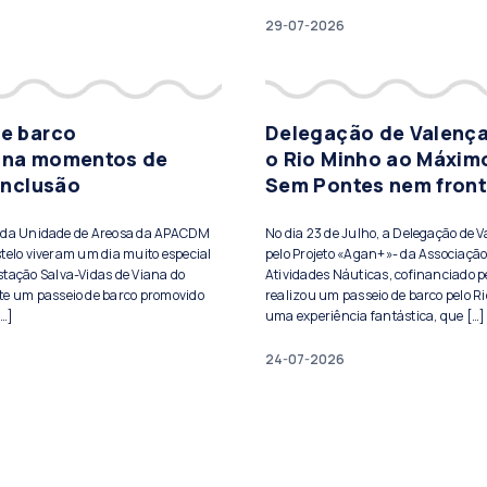
29-07-2026
de barco
Delegação de Valença
ona momentos de
o Rio Minho ao Máxim
 inclusão
Sem Pontes nem front
s da Unidade de Areosa da APACDM
No dia 23 de Julho, a Delegação de 
telo viveram um dia muito especial
pelo Projeto «Agan+»- da Associação
stação Salva-Vidas de Viana do
Atividades Náuticas, cofinanciado pe
te um passeio de barco promovido
realizou um passeio de barco pelo Ri
[…]
uma experiência fantástica, que […]
24-07-2026