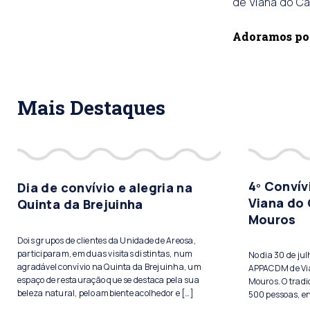
de Viana do Ca
Adoramos pode
Mais Destaques
4º Conví
Dia de convívio e alegria na
Viana do 
Quinta da Brejuinha
Mouros
Dois grupos de clientes da Unidade de Areosa,
participaram, em duas visitas distintas, num
No dia 30 de ju
agradável convívio na Quinta da Brejuinha, um
APPACDM de Vian
espaço de restauração que se destaca pela sua
Mouros. O tradi
beleza natural, pelo ambiente acolhedor e […]
500 pessoas, ent