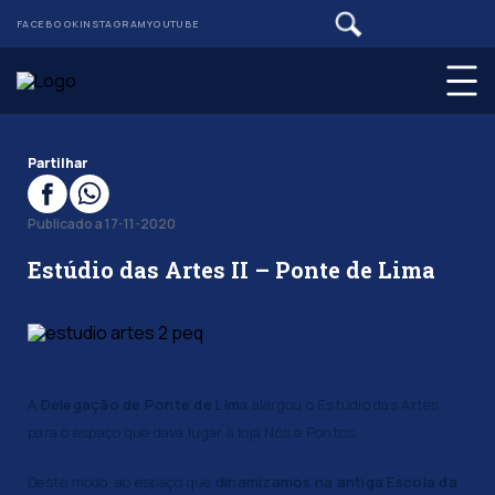
FACEBOOK
INSTAGRAM
YOUTUBE
Partilhar
Publicado a 17-11-2020
Estúdio das Artes II – Ponte de Lima
A
Delegação de Ponte de Lim
a alargou o Estúdio das Artes
para o espaço que dava lugar à loja Nós e Pontos.
Deste modo, ao espaço que
dinamizamos na antiga Escola da