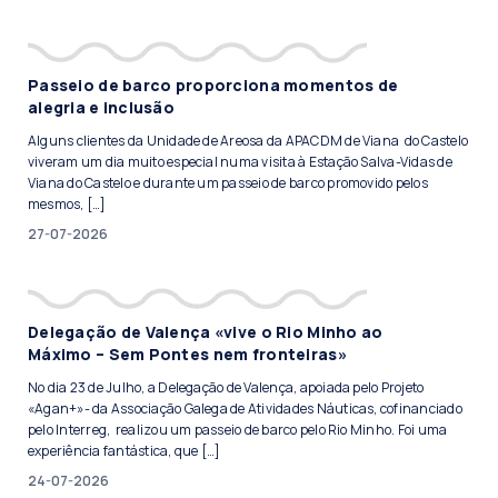
Passeio de barco proporciona momentos de
alegria e inclusão
Alguns clientes da Unidade de Areosa da APACDM de Viana do Castelo
viveram um dia muito especial numa visita à Estação Salva-Vidas de
Viana do Castelo e durante um passeio de barco promovido pelos
mesmos, […]
27-07-2026
Delegação de Valença «vive o Rio Minho ao
Máximo – Sem Pontes nem fronteiras»
No dia 23 de Julho, a Delegação de Valença, apoiada pelo Projeto
«Agan+»- da Associação Galega de Atividades Náuticas, cofinanciado
pelo Interreg, realizou um passeio de barco pelo Rio Minho. Foi uma
experiência fantástica, que […]
24-07-2026