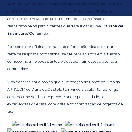
Avenida, em parceria com o Município de Ponte de Lima
, no
qual trabalhamos ao nível das
Artes Plásticas – Pintura
,
acresce este novo espaço que tem sido apetrechado e
reabilitado pelos participantes que dará lugar a uma
Oficina de
Escultura/Cerâmica.
Este projeto/ oficina de trabalho e formação, visa colmatar a
falta de resposta profissionalizante para adultos em situação
de risco, no âmbito das artes plásticas, num espaço aberto à
comunidade.
Visa concretizar o sonho que a Delegação de Ponte de Lima da
APPACDM de Viana do Castelo tem vindo a acalentar ao longo
dos anos, no sentido de proporcionar oportunidades e
experiências diversas, com vista à concretização de projetos de
vida.