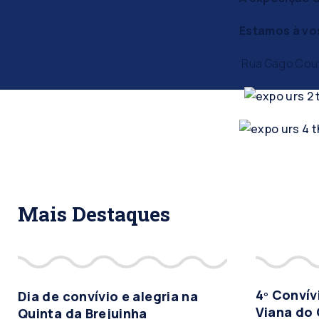
Estamos à vo
Rua Gago Couti
Mais Destaques
4º Conví
Dia de convívio e alegria na
Viana do 
Quinta da Brejuinha