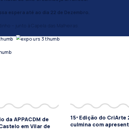
ssa espera até ao dia
22 de Dezembro.
nho – junto à Capela das Malheiras.
15ª Edição do CriArte
vio da APPACDM de
culmina com apresen
Castelo em Vilar de