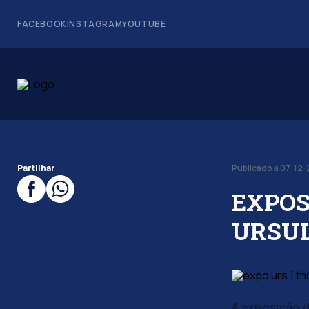
FACEBOOK
INSTAGRAM
YOUTUBE
Partilhar
Publicado a 07-12-
EXPOS
URSU
A exposição d