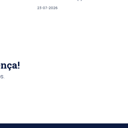
23-07-2026
ença!
s.