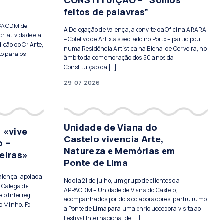
CONSTITUIÇÃO – “Somos
feitos de palavras”
PPACDM de
A Delegação de Valença, a convite da Oficina ARARA
criatividade e a
– Coletivo de Artistas sediado no Porto – participou
ição do CriArte,
numa Residência Artística na Bienal de Cerveira, no
to para os
âmbito da comemoração dos 50 anos da
Constituição da […]
29-07-2026
Unidade de Viana do
 «vive
Castelo vivencia Arte,
o –
Natureza e Memórias em
eiras»
Ponte de Lima
Valença, apoiada
No dia 21 de julho, um grupo de clientes da
 Galega de
APPACDM – Unidade de Viana do Castelo,
lo Interreg,
acompanhados por dois colaboradores, partiu rumo
o Minho. Foi
a Ponte de Lima para uma enriquecedora visita ao
Festival Internacional de […]