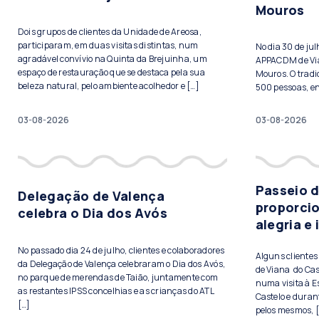
Mouros
Dois grupos de clientes da Unidade de Areosa,
participaram, em duas visitas distintas, num
No dia 30 de ju
agradável convívio na Quinta da Brejuinha, um
APPACDM de Vian
espaço de restauração que se destaca pela sua
Mouros. O tradi
beleza natural, pelo ambiente acolhedor e […]
500 pessoas, ent
03-08-2026
03-08-2026
Passeio 
Delegação de Valença
proporci
celebra o Dia dos Avós
alegria e
No passado dia 24 de julho, clientes e colaboradores
Alguns cliente
da Delegação de Valença celebraram o Dia dos Avós,
de Viana do Cas
no parque de merendas de Taião, juntamente com
numa visita à E
as restantes IPSS concelhias e as crianças do ATL
Castelo e duran
[…]
pelos mesmos, 