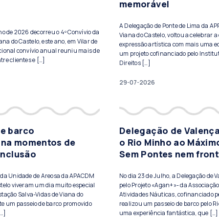
memorável
A Delegação de Ponte de Lima da A
lho de 2026 decorreu o 4º Convívio da
Viana do Castelo, voltou a celebrar a 
a do Castelo, este ano, em Vilar de
expressão artística com mais uma ed
cional convívio anual reuniu mais de
um projeto cofinanciado pelo Institu
re clientes e […]
Direitos […]
29-07-2026
de barco
Delegação de Valença
ona momentos de
o Rio Minho ao Máxim
 inclusão
Sem Pontes nem front
s da Unidade de Areosa da APACDM
No dia 23 de Julho, a Delegação de 
telo viveram um dia muito especial
pelo Projeto «Agan+»- da Associação
stação Salva-Vidas de Viana do
Atividades Náuticas, cofinanciado pe
te um passeio de barco promovido
realizou um passeio de barco pelo Ri
[…]
uma experiência fantástica, que […]