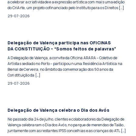
a celebrar a criatividade e a expressão artística com mais uma edição
do CriArte, um projeto cofinanciado pelo Instituto para os Direitos […]
29-07-2026
Delegação de Valença participa nas OFICINAS
DA CONSTITUIÇÃO – “Somos feitos de palavras”
A Delegação de Valença, a convite da Oficina ARARA – Coletivo de
Artistas sediado no Porto – participou numa Residência Artística na
Bienal de Cerveira, no âmbito da comemoração dos 50 anos da
Constituição da […]
29-07-2026
Delegação de Valença celebra o Dia dos Avós
No passado dia 24 de julho, clientes e colaboradores da Delegação de
Valença celebraram o Dia dos Avós, no parque de merendas de Taião,
juntamente com as restantes IPSS concelhias e as crianças do ATL […]