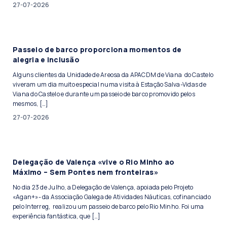
27-07-2026
Passeio de barco proporciona momentos de
alegria e inclusão
Alguns clientes da Unidade de Areosa da APACDM de Viana do Castelo
viveram um dia muito especial numa visita à Estação Salva-Vidas de
Viana do Castelo e durante um passeio de barco promovido pelos
mesmos, […]
27-07-2026
Delegação de Valença «vive o Rio Minho ao
Máximo – Sem Pontes nem fronteiras»
No dia 23 de Julho, a Delegação de Valença, apoiada pelo Projeto
«Agan+»- da Associação Galega de Atividades Náuticas, cofinanciado
pelo Interreg, realizou um passeio de barco pelo Rio Minho. Foi uma
experiência fantástica, que […]