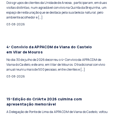
Dois grupos de clientes da Unidade de Areosa, participaram, em duas
visitas distintas, num agradável convívio na Quinta da Brejuinha, um
espaço de restauração que se destaca pela sua beleza natural, pelo
ambiente acolhedor e […]
03-08-2026
4º Convívio da APPACDM de Viana do Castelo
em Vilar de Mouros
No dia 30 de julho de 2026 decorreu o 4º Convívio da APPACDM de
Viana do Castelo, este ano, em Vilar de Mouros. O tradicional convívio
anual reuniu mais de 500 pessoas, entre clientes e […]
03-08-2026
15ª Edição do CriArte 2026 culmina com
apresentação memorável
A Delegação de Ponte de Lima da APPACDM de Viana do Castelo, voltou