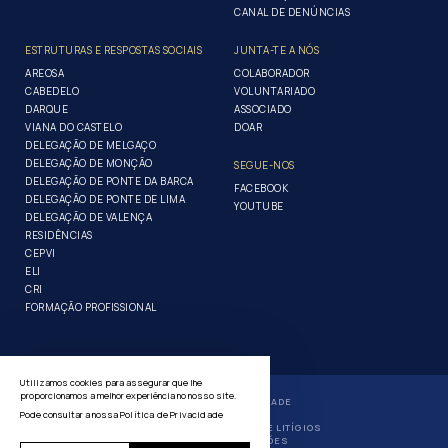
CANAL DE DENÚNCIAS
ESTRUTURAS E RESPOSTAS SOCIAIS
JUNTA-TE A NÓS
AREOSA
COLABORADOR
CABEDELO
VOLUNTARIADO
DARQUE
ASSOCIADO
VIANA DO CASTELO
DOAR
DELEGAÇÃO DE MELGAÇO
DELEGAÇÃO DE MONÇÃO
SEGUE-NOS
DELEGAÇÃO DE PONTE DA BARCA
FACEBOOK
DELEGAÇÃO DE PONTE DE LIMA
YOUTUBE
DELEGAÇÃO DE VALENÇA
RESIDÊNCIAS
CEPVI
ELI
CRI
FORMAÇÃO PROFISSIONAL
Utilizamos cookies para assegurar que lhe
proporcionamos a melhor experiência no nosso site.
POLÍTICA DE PRIVACIDADE
Pode consultar a nossa
Política de Privacidade
GERIR COOKIES
RESOLUÇÃO ALTERNATIVA DE LITÍGIOS
LIVRO DE RECLAMAÇÕES