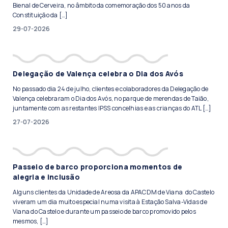
Bienal de Cerveira, no âmbito da comemoração dos 50 anos da
Constituição da […]
29-07-2026
Delegação de Valença celebra o Dia dos Avós
No passado dia 24 de julho, clientes e colaboradores da Delegação de
Valença celebraram o Dia dos Avós, no parque de merendas de Taião,
juntamente com as restantes IPSS concelhias e as crianças do ATL […]
27-07-2026
Passeio de barco proporciona momentos de
alegria e inclusão
Alguns clientes da Unidade de Areosa da APACDM de Viana do Castelo
viveram um dia muito especial numa visita à Estação Salva-Vidas de
Viana do Castelo e durante um passeio de barco promovido pelos
mesmos, […]