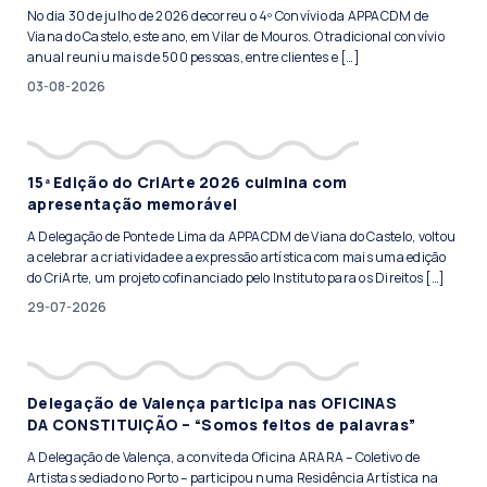
No dia 30 de julho de 2026 decorreu o 4º Convívio da APPACDM de
Viana do Castelo, este ano, em Vilar de Mouros. O tradicional convívio
anual reuniu mais de 500 pessoas, entre clientes e […]
03-08-2026
15ª Edição do CriArte 2026 culmina com
apresentação memorável
A Delegação de Ponte de Lima da APPACDM de Viana do Castelo, voltou
a celebrar a criatividade e a expressão artística com mais uma edição
do CriArte, um projeto cofinanciado pelo Instituto para os Direitos […]
29-07-2026
Delegação de Valença participa nas OFICINAS
DA CONSTITUIÇÃO – “Somos feitos de palavras”
A Delegação de Valença, a convite da Oficina ARARA – Coletivo de
Artistas sediado no Porto – participou numa Residência Artística na