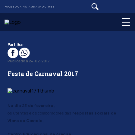
FACEBOOK
INSTAGRAM
YOUTUBE
Partilhar
Publicado a 24-02-2017
Festa de Carnaval 2017
No dia 23 de fevereiro,
os utentes e os colaboradores das
respostas sociais de
Viana do Castelo,
Centro Educacional de Areosa