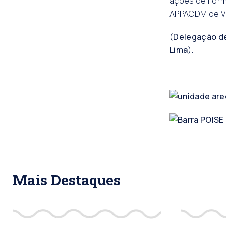
ações de Form
APPACDM de Vi
(
Delegação d
Lima
).
Mais Destaques