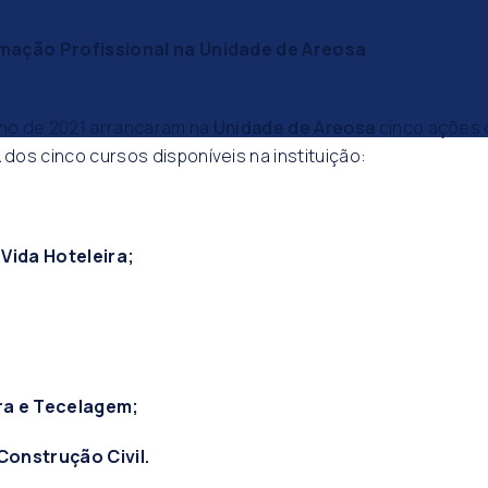
mação Profissional na Unidade de Areosa
nho de 2021 arrancaram na
Unidade de Areosa
cinco ações
L
dos cinco cursos disponíveis na instituição:
 Vida Hoteleira;
ra e Tecelagem;
onstrução Civil.