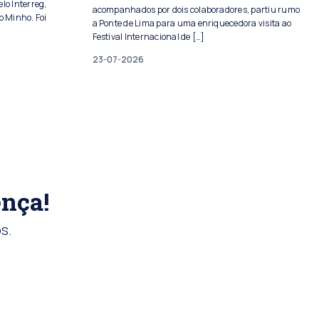
lo Interreg,
acompanhados por dois colaboradores, partiu rumo
o Minho. Foi
a Ponte de Lima para uma enriquecedora visita ao
Festival Internacional de […]
23-07-2026
ença!
s.