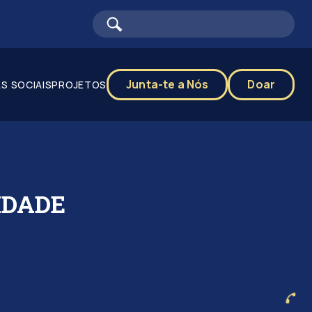
Junta-te a Nós
Doar
S SOCIAIS
PROJETOS
IDADE