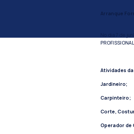
Arranque For
No dia 7 de ju
PROFISSIONA
Atividades da
Jardineiro;
Carpinteiro;
Corte, Costu
Operador de C