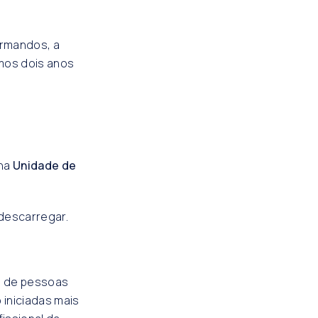
ormandos, a
mos dois anos
 na
Unidade de
 descarregar.
al de pessoas
 iniciadas mais