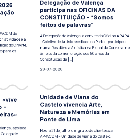
Delegação de Valença
 2026
participa nas OFICINAS DA
tação
CONSTITUIÇÃO – “Somos
feitos de palavras”
PPACDM de
A Delegação de Valença, a convite da Oficina ARARA
criatividade e a
– Coletivo de Artistas sediado no Porto – participou
ição do CriArte,
numa Residência Artística na Bienal de Cerveira, no
to para os
âmbito da comemoração dos 50 anos da
Constituição da […]
29-07-2026
Unidade de Viana do
 «vive
Castelo vivencia Arte,
o –
Natureza e Memórias em
eiras»
Ponte de Lima
Valença, apoiada
No dia 21 de julho, um grupo de clientes da
 Galega de
APPACDM – Unidade de Viana do Castelo,