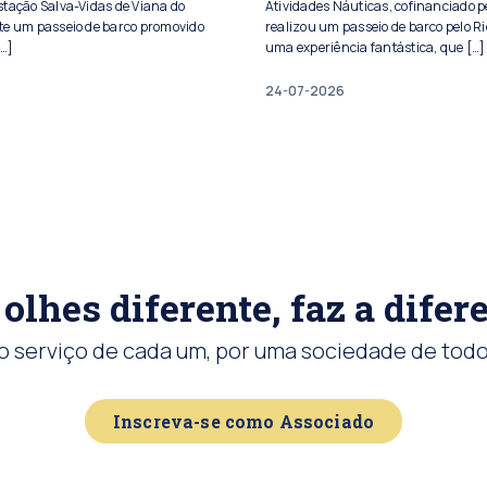
stação Salva-Vidas de Viana do
Atividades Náuticas, cofinanciado pe
te um passeio de barco promovido
realizou um passeio de barco pelo Ri
[…]
uma experiência fantástica, que […]
24-07-2026
olhes diferente, faz a difer
o serviço de cada um, por uma sociedade de todo
Inscreva-se como Associado