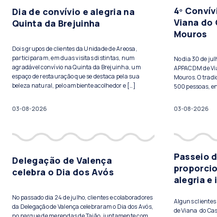
4º Conví
Dia de convívio e alegria na
Viana do 
Quinta da Brejuinha
Mouros
Dois grupos de clientes da Unidade de Areosa,
participaram, em duas visitas distintas, num
No dia 30 de ju
agradável convívio na Quinta da Brejuinha, um
APPACDM de Vian
espaço de restauração que se destaca pela sua
Mouros. O tradi
beleza natural, pelo ambiente acolhedor e […]
500 pessoas, ent
03-08-2026
03-08-2026
Passeio 
Delegação de Valença
proporci
celebra o Dia dos Avós
alegria e
No passado dia 24 de julho, clientes e colaboradores
Alguns cliente
da Delegação de Valença celebraram o Dia dos Avós,
de Viana do Cas
no parque de merendas de Taião, juntamente com