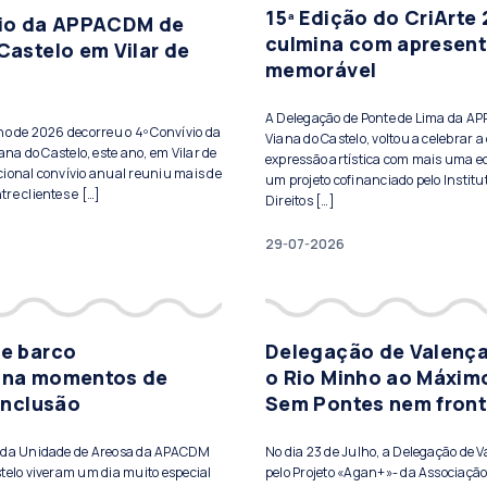
15ª Edição do CriArte
vio da APPACDM de
culmina com apresen
Castelo em Vilar de
memorável
A Delegação de Ponte de Lima da A
lho de 2026 decorreu o 4º Convívio da
Viana do Castelo, voltou a celebrar a 
a do Castelo, este ano, em Vilar de
expressão artística com mais uma ed
cional convívio anual reuniu mais de
um projeto cofinanciado pelo Institu
re clientes e […]
Direitos […]
29-07-2026
de barco
Delegação de Valença
ona momentos de
o Rio Minho ao Máxim
 inclusão
Sem Pontes nem front
s da Unidade de Areosa da APACDM
No dia 23 de Julho, a Delegação de 
telo viveram um dia muito especial
pelo Projeto «Agan+»- da Associação