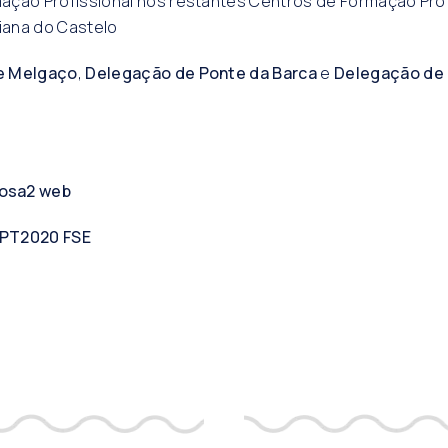
ação Profissional nos restantes Centros de Formação Prof
ana do Castelo
e Melgaço
,
Delegação de Ponte da Barca
e
Delegação de