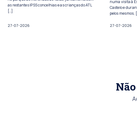
numa visita à E
as restantes IPSS concelhias e as crianças do ATL
Castelo e duran
[…]
pelos mesmos, 
27-07-2026
27-07-2026
Não 
A