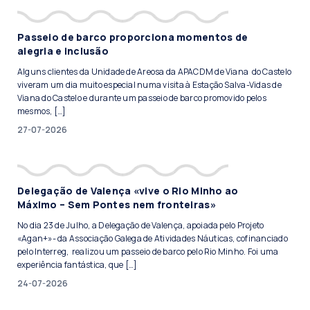
Passeio de barco proporciona momentos de
alegria e inclusão
Alguns clientes da Unidade de Areosa da APACDM de Viana do Castelo
viveram um dia muito especial numa visita à Estação Salva-Vidas de
Viana do Castelo e durante um passeio de barco promovido pelos
mesmos, […]
27-07-2026
Delegação de Valença «vive o Rio Minho ao
Máximo – Sem Pontes nem fronteiras»
No dia 23 de Julho, a Delegação de Valença, apoiada pelo Projeto
«Agan+»- da Associação Galega de Atividades Náuticas, cofinanciado
pelo Interreg, realizou um passeio de barco pelo Rio Minho. Foi uma
experiência fantástica, que […]
24-07-2026