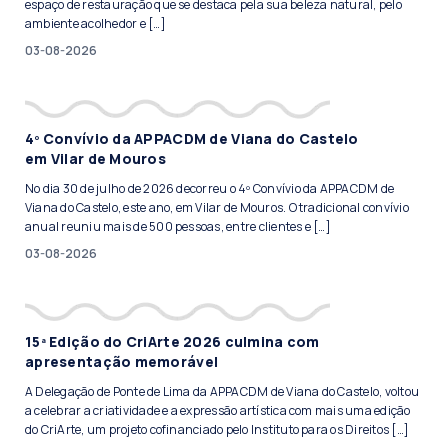
espaço de restauração que se destaca pela sua beleza natural, pelo
ambiente acolhedor e […]
03-08-2026
4º Convívio da APPACDM de Viana do Castelo
em Vilar de Mouros
No dia 30 de julho de 2026 decorreu o 4º Convívio da APPACDM de
Viana do Castelo, este ano, em Vilar de Mouros. O tradicional convívio
anual reuniu mais de 500 pessoas, entre clientes e […]
03-08-2026
15ª Edição do CriArte 2026 culmina com
apresentação memorável
A Delegação de Ponte de Lima da APPACDM de Viana do Castelo, voltou
a celebrar a criatividade e a expressão artística com mais uma edição
do CriArte, um projeto cofinanciado pelo Instituto para os Direitos […]