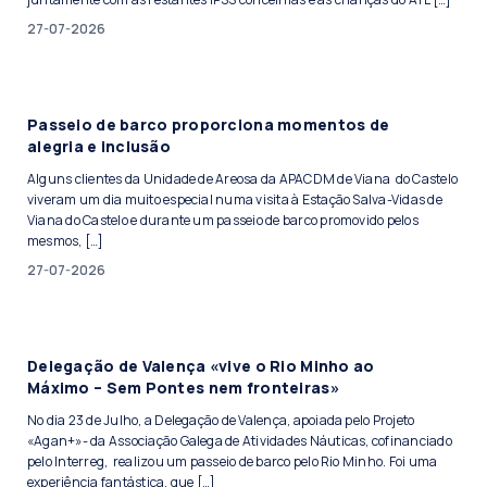
27-07-2026
Passeio de barco proporciona momentos de
alegria e inclusão
Alguns clientes da Unidade de Areosa da APACDM de Viana do Castelo
viveram um dia muito especial numa visita à Estação Salva-Vidas de
Viana do Castelo e durante um passeio de barco promovido pelos
mesmos, […]
27-07-2026
Delegação de Valença «vive o Rio Minho ao
Máximo – Sem Pontes nem fronteiras»
No dia 23 de Julho, a Delegação de Valença, apoiada pelo Projeto
«Agan+»- da Associação Galega de Atividades Náuticas, cofinanciado
pelo Interreg, realizou um passeio de barco pelo Rio Minho. Foi uma
experiência fantástica, que […]