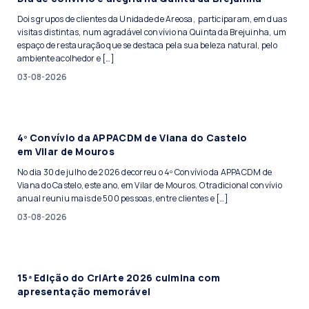
Dois grupos de clientes da Unidade de Areosa, participaram, em duas
visitas distintas, num agradável convívio na Quinta da Brejuinha, um
espaço de restauração que se destaca pela sua beleza natural, pelo
ambiente acolhedor e […]
03-08-2026
4º Convívio da APPACDM de Viana do Castelo
em Vilar de Mouros
No dia 30 de julho de 2026 decorreu o 4º Convívio da APPACDM de
Viana do Castelo, este ano, em Vilar de Mouros. O tradicional convívio
anual reuniu mais de 500 pessoas, entre clientes e […]
03-08-2026
15ª Edição do CriArte 2026 culmina com
apresentação memorável