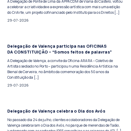
A Delegação de Ponte de Lima da APPACDM de Viana do Castelo, voltou
a celebrar a criatividade e a expressão artística com mais uma edição
do CriArte, um projeto cofinanciado pelo Instituto para os Direitos […]
29-07-2026
Delegação de Valença participa nas OFICINAS
DA CONSTITUIÇÃO – “Somos feitos de palavras”
A Delegação de Valença, a convite da Oficina ARARA – Coletivo de
Artistas sediado no Porto – participou numa Residência Artística na
Bienal de Cerveira, no âmbito da comemoração dos 50 anos da
Constituição da […]
29-07-2026
Delegação de Valença celebra o Dia dos Avós
No passado dia 24 de julho, clientes e colaboradores da Delegação de
Valença celebraram o Dia dos Avós, no parque de merendas de Taião,
juntamente com as restantes IPSS concelhias e as crianças do ATL […]