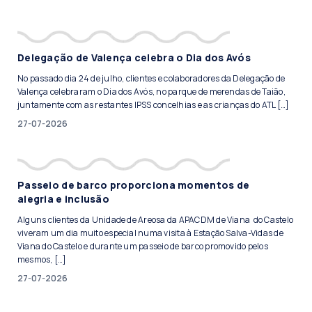
Delegação de Valença celebra o Dia dos Avós
No passado dia 24 de julho, clientes e colaboradores da Delegação de
Valença celebraram o Dia dos Avós, no parque de merendas de Taião,
juntamente com as restantes IPSS concelhias e as crianças do ATL […]
27-07-2026
Passeio de barco proporciona momentos de
alegria e inclusão
Alguns clientes da Unidade de Areosa da APACDM de Viana do Castelo
viveram um dia muito especial numa visita à Estação Salva-Vidas de
Viana do Castelo e durante um passeio de barco promovido pelos
mesmos, […]
27-07-2026