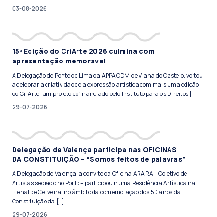
03-08-2026
15ª Edição do CriArte 2026 culmina com
apresentação memorável
A Delegação de Ponte de Lima da APPACDM de Viana do Castelo, voltou
a celebrar a criatividade e a expressão artística com mais uma edição
do CriArte, um projeto cofinanciado pelo Instituto para os Direitos […]
29-07-2026
Delegação de Valença participa nas OFICINAS
DA CONSTITUIÇÃO – “Somos feitos de palavras”
A Delegação de Valença, a convite da Oficina ARARA – Coletivo de
Artistas sediado no Porto – participou numa Residência Artística na
Bienal de Cerveira, no âmbito da comemoração dos 50 anos da
Constituição da […]
29-07-2026