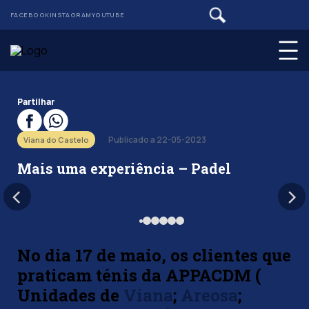
FACEBOOK
INSTAGRAM
YOUTUBE
Partilhar
Publicado a 22-05-2023
Viana do Castelo
Mais uma experiência – Padel
No dia 17 de maio, os clientes que
praticam ténis da APPACDM (
Unidades de
Viana
;
Areosa
;