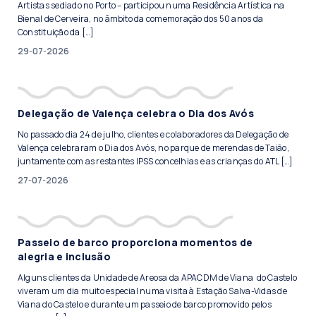
Artistas sediado no Porto – participou numa Residência Artística na
Bienal de Cerveira, no âmbito da comemoração dos 50 anos da
Constituição da […]
29-07-2026
Delegação de Valença celebra o Dia dos Avós
No passado dia 24 de julho, clientes e colaboradores da Delegação de
Valença celebraram o Dia dos Avós, no parque de merendas de Taião,
juntamente com as restantes IPSS concelhias e as crianças do ATL […]
27-07-2026
Passeio de barco proporciona momentos de
alegria e inclusão
Alguns clientes da Unidade de Areosa da APACDM de Viana do Castelo
viveram um dia muito especial numa visita à Estação Salva-Vidas de
Viana do Castelo e durante um passeio de barco promovido pelos