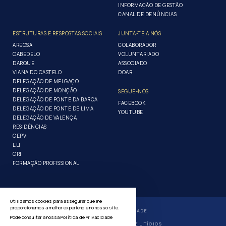
INFORMAÇÃO DE GESTÃO
CANAL DE DENÚNCIAS
ESTRUTURAS E RESPOSTAS SOCIAIS
JUNTA-TE A NÓS
AREOSA
COLABORADOR
CABEDELO
VOLUNTARIADO
DARQUE
ASSOCIADO
VIANA DO CASTELO
DOAR
DELEGAÇÃO DE MELGAÇO
DELEGAÇÃO DE MONÇÃO
SEGUE-NOS
DELEGAÇÃO DE PONTE DA BARCA
FACEBOOK
DELEGAÇÃO DE PONTE DE LIMA
YOUTUBE
DELEGAÇÃO DE VALENÇA
RESIDÊNCIAS
CEPVI
ELI
CRI
FORMAÇÃO PROFISSIONAL
Utilizamos cookies para assegurar que lhe
proporcionamos a melhor experiência no nosso site.
POLÍTICA DE PRIVACIDADE
Pode consultar a nossa
Política de Privacidade
GERIR COOKIES
RESOLUÇÃO ALTERNATIVA DE LITÍGIOS