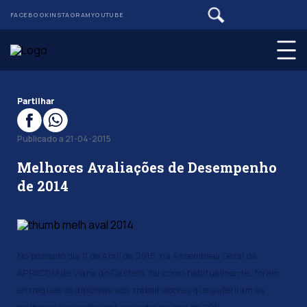
FACEBOOK
INSTAGRAM
YOUTUBE
Partilhar
Publicado a 21-04-2015
Melhores Avaliações de Desempenho
de 2014
No passado dia 11 de Abril de 2015, na Assembleia Geral da
APPACDM de Viana do Castelo, tal como habitualmente, foram
entregues os diplomas aos trabalhadores que auferiram as