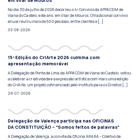
em Vilar de Mouros
No dia 30 de julho de 2026 decorreu o 4º Convívio da APPACDM de
Viana do Castelo, este ano, em Vilar de Mouros. O tradicional convívio
anual reuniu mais de 500 pessoas, entre clientes e […]
03-08-2026
15ª Edição do CriArte 2026 culmina com
apresentação memorável
A Delegação de Ponte de Lima da APPACDM de Viana do Castelo, voltou
a celebrar a criatividade e a expressão artística com mais uma edição
do CriArte, um projeto cofinanciado pelo Instituto para os Direitos […]
29-07-2026
Delegação de Valença participa nas OFICINAS
DA CONSTITUIÇÃO – “Somos feitos de palavras”
A Delegação de Valença, a convite da Oficina ARARA – Coletivo de