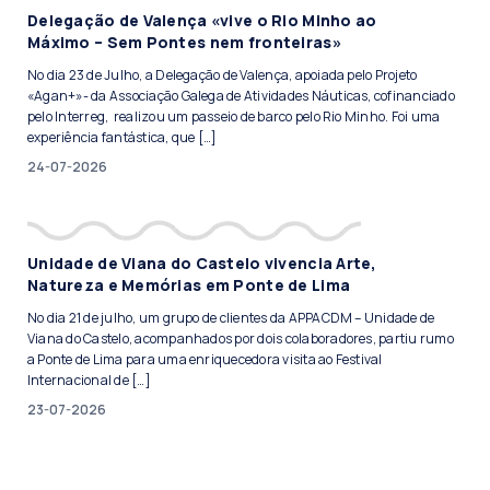
Delegação de Valença «vive o Rio Minho ao
Máximo – Sem Pontes nem fronteiras»
No dia 23 de Julho, a Delegação de Valença, apoiada pelo Projeto
«Agan+»- da Associação Galega de Atividades Náuticas, cofinanciado
pelo Interreg, realizou um passeio de barco pelo Rio Minho. Foi uma
experiência fantástica, que […]
24-07-2026
Unidade de Viana do Castelo vivencia Arte,
Natureza e Memórias em Ponte de Lima
No dia 21 de julho, um grupo de clientes da APPACDM – Unidade de
Viana do Castelo, acompanhados por dois colaboradores, partiu rumo
a Ponte de Lima para uma enriquecedora visita ao Festival
Internacional de […]
23-07-2026