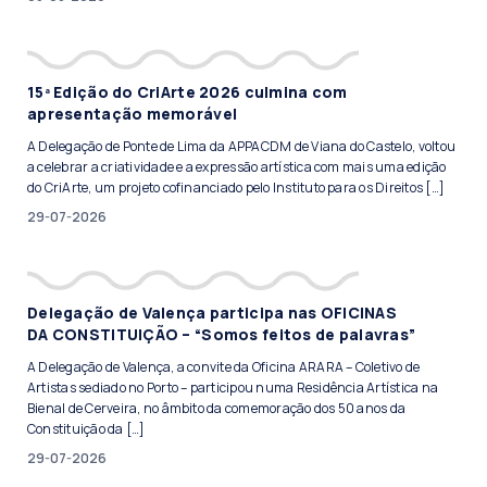
15ª Edição do CriArte 2026 culmina com
apresentação memorável
A Delegação de Ponte de Lima da APPACDM de Viana do Castelo, voltou
a celebrar a criatividade e a expressão artística com mais uma edição
do CriArte, um projeto cofinanciado pelo Instituto para os Direitos […]
29-07-2026
Delegação de Valença participa nas OFICINAS
DA CONSTITUIÇÃO – “Somos feitos de palavras”
A Delegação de Valença, a convite da Oficina ARARA – Coletivo de
Artistas sediado no Porto – participou numa Residência Artística na
Bienal de Cerveira, no âmbito da comemoração dos 50 anos da
Constituição da […]
29-07-2026