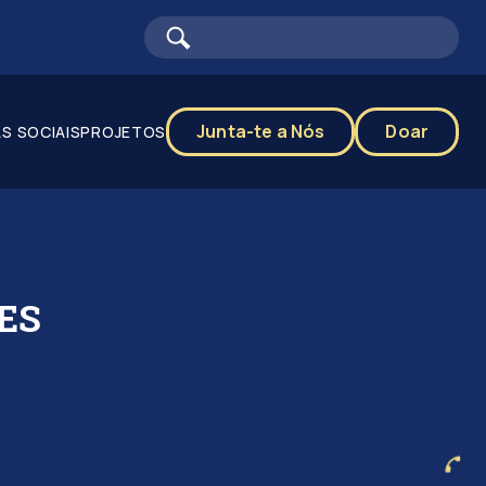
Junta-te a Nós
Doar
S SOCIAIS
PROJETOS
ÕES