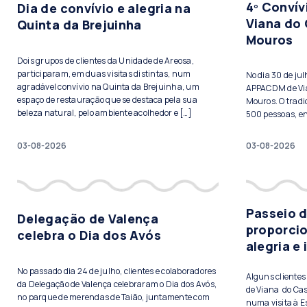
4º Conví
Dia de convívio e alegria na
Viana do 
Quinta da Brejuinha
Mouros
Dois grupos de clientes da Unidade de Areosa,
participaram, em duas visitas distintas, num
No dia 30 de ju
agradável convívio na Quinta da Brejuinha, um
APPACDM de Vian
espaço de restauração que se destaca pela sua
Mouros. O tradi
beleza natural, pelo ambiente acolhedor e […]
500 pessoas, ent
03-08-2026
03-08-2026
Passeio 
Delegação de Valença
proporci
celebra o Dia dos Avós
alegria e
No passado dia 24 de julho, clientes e colaboradores
Alguns cliente
da Delegação de Valença celebraram o Dia dos Avós,
de Viana do Cas
no parque de merendas de Taião, juntamente com
numa visita à E