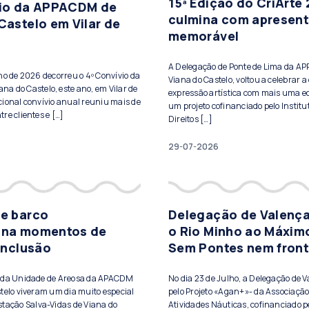
15ª Edição do CriArte
vio da APPACDM de
culmina com apresen
Castelo em Vilar de
memorável
A Delegação de Ponte de Lima da A
lho de 2026 decorreu o 4º Convívio da
Viana do Castelo, voltou a celebrar a 
a do Castelo, este ano, em Vilar de
expressão artística com mais uma ed
cional convívio anual reuniu mais de
um projeto cofinanciado pelo Institu
re clientes e […]
Direitos […]
29-07-2026
de barco
Delegação de Valença
ona momentos de
o Rio Minho ao Máxim
 inclusão
Sem Pontes nem front
s da Unidade de Areosa da APACDM
No dia 23 de Julho, a Delegação de 
telo viveram um dia muito especial
pelo Projeto «Agan+»- da Associação
stação Salva-Vidas de Viana do
Atividades Náuticas, cofinanciado pe