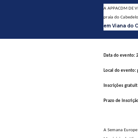
A
APPACDM DE V
praia do Cabedel
em Viana do 
Data do evento:
Local do evento:
Inscrições gratui
Prazo de inscriç
A Semana Europei