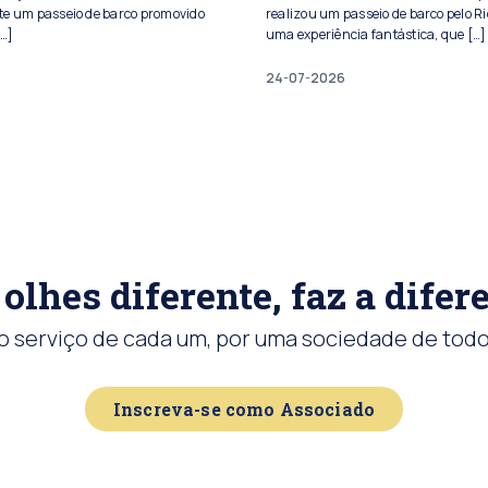
te um passeio de barco promovido
realizou um passeio de barco pelo Ri
[…]
uma experiência fantástica, que […]
24-07-2026
olhes diferente, faz a difer
o serviço de cada um, por uma sociedade de todo
Inscreva-se como Associado