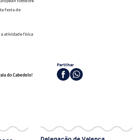
 European Network
ta festa de
 atividade física
Partilhar
aia do Cabedelo!
Delegação de Valença