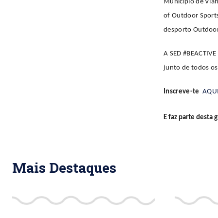
Município de Vian
of Outdoor Sports
desporto Outdoor
A SED #BEACTIVE é
junto de todos o
Inscreve-te
AQU
E faz parte dest
Mais Destaques