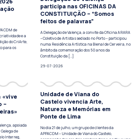
 2026
participa nas OFICINAS DA
tação
CONSTITUIÇÃO – “Somos
feitos de palavras”
PPACDM de
A Delegação de Valença, a convite da Oficina ARARA
criatividade e a
– Coletivo de Artistas sediado no Porto – participou
ição do CriArte,
numa Residência Artística na Bienal de Cerveira, no
to para os
âmbito da comemoração dos 50 anos da
Constituição da […]
29-07-2026
Unidade de Viana do
 «vive
Castelo vivencia Arte,
o –
Natureza e Memórias em
eiras»
Ponte de Lima
Valença, apoiada
No dia 21 de julho, um grupo de clientes da
 Galega de
APPACDM – Unidade de Viana do Castelo,
lo Interreg,