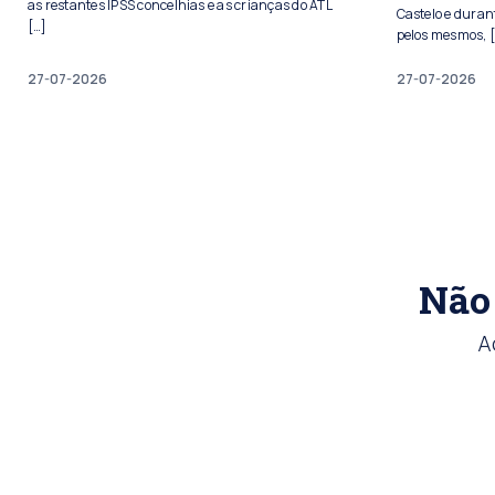
as restantes IPSS concelhias e as crianças do ATL
Castelo e duran
[…]
pelos mesmos, 
27-07-2026
27-07-2026
Não 
A