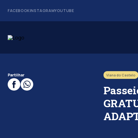
FACEBOOK
INSTAGRAM
YOUTUBE
Partilhar
Viana do Castelo
Passei
GRATU
ADAP