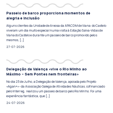
Passeio de barco proporciona momentos de
alegria e inclusão
Alguns clientes da Unidade de Areosa da APACDM de Viana do Castelo
viveram um dia muito especial numa visita à Estação Salva-Vidas de
Viana do Castelo e durante um passeio de barco promovido pelos
mesmos, […]
27-07-2026
Delegação de Valença «vive o Rio Minho ao
Máximo – Sem Pontes nem fronteiras»
No dia 23 de Julho, a Delegação de Valença, apoiada pelo Projeto
«Agan+»- da Associação Galega de Atividades Náuticas, cofinanciado
pelo Interreg, realizou um passeio de barco pelo Rio Minho. Foi uma
experiência fantástica, que […]
24-07-2026