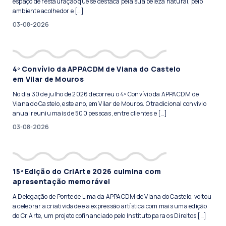
espaço de restauração que se destaca pela sua beleza natural, pelo
ambiente acolhedor e […]
03-08-2026
4º Convívio da APPACDM de Viana do Castelo
em Vilar de Mouros
No dia 30 de julho de 2026 decorreu o 4º Convívio da APPACDM de
Viana do Castelo, este ano, em Vilar de Mouros. O tradicional convívio
anual reuniu mais de 500 pessoas, entre clientes e […]
03-08-2026
15ª Edição do CriArte 2026 culmina com
apresentação memorável
A Delegação de Ponte de Lima da APPACDM de Viana do Castelo, voltou
a celebrar a criatividade e a expressão artística com mais uma edição
do CriArte, um projeto cofinanciado pelo Instituto para os Direitos […]