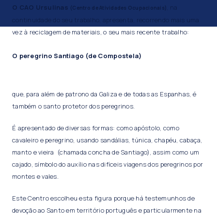
O CAO Ursulinas
, na
(Centro de Atividades Ocupacionais)
continuidade do seu trabalho, apresenta, recorrendo mais uma
vez à reciclagem de materiais, o seu mais recente trabalho:
O peregrino Santiago (de Compostela)
que, para além de patrono da Galiza e de todas as Espanhas, é
também o santo protetor dos peregrinos.
É apresentado de diversas formas: como apóstolo, como
cavaleiro e peregrino, usando sandálias, túnica, chapéu, cabaça,
manto e vieira (chamada concha de Santiago), assim como um
cajado, símbolo do auxílio nas difíceis viagens dos peregrinos por
montes e vales.
Este Centro escolheu esta figura porque há testemunhos de
devoção ao Santo em território português e particularmente na