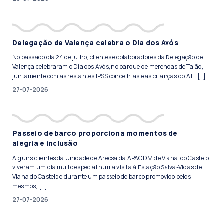
Delegação de Valença celebra o Dia dos Avós
No passado dia 24 de julho, clientes e colaboradores da Delegação de
Valença celebraram o Dia dos Avós, no parque de merendas de Taião,
juntamente com as restantes IPSS concelhias e as crianças do ATL […]
27-07-2026
Passeio de barco proporciona momentos de
alegria e inclusão
Alguns clientes da Unidade de Areosa da APACDM de Viana do Castelo
viveram um dia muito especial numa visita à Estação Salva-Vidas de
Viana do Castelo e durante um passeio de barco promovido pelos
mesmos, […]
27-07-2026