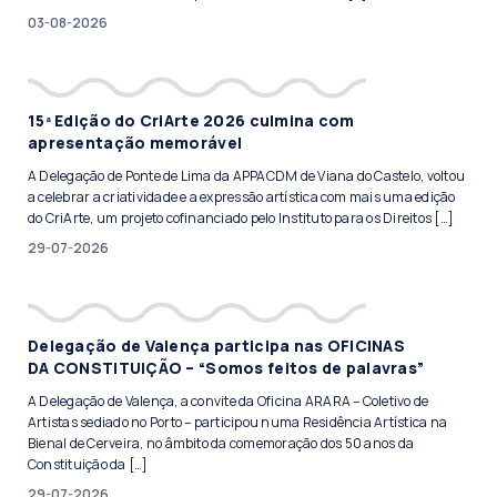
03-08-2026
15ª Edição do CriArte 2026 culmina com
apresentação memorável
A Delegação de Ponte de Lima da APPACDM de Viana do Castelo, voltou
a celebrar a criatividade e a expressão artística com mais uma edição
do CriArte, um projeto cofinanciado pelo Instituto para os Direitos […]
29-07-2026
Delegação de Valença participa nas OFICINAS
DA CONSTITUIÇÃO – “Somos feitos de palavras”
A Delegação de Valença, a convite da Oficina ARARA – Coletivo de
Artistas sediado no Porto – participou numa Residência Artística na
Bienal de Cerveira, no âmbito da comemoração dos 50 anos da
Constituição da […]
29-07-2026