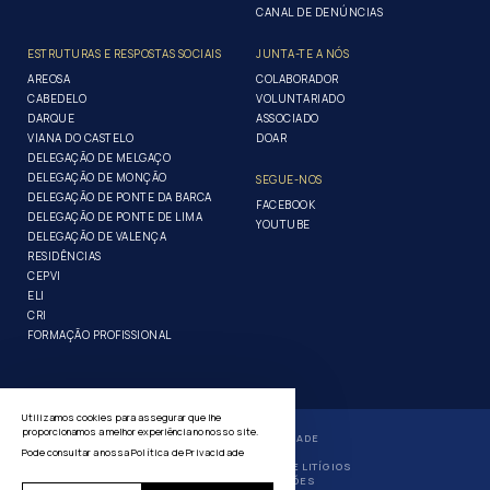
CANAL DE DENÚNCIAS
ESTRUTURAS E RESPOSTAS SOCIAIS
JUNTA-TE A NÓS
AREOSA
COLABORADOR
CABEDELO
VOLUNTARIADO
DARQUE
ASSOCIADO
VIANA DO CASTELO
DOAR
DELEGAÇÃO DE MELGAÇO
DELEGAÇÃO DE MONÇÃO
SEGUE-NOS
DELEGAÇÃO DE PONTE DA BARCA
FACEBOOK
DELEGAÇÃO DE PONTE DE LIMA
YOUTUBE
DELEGAÇÃO DE VALENÇA
RESIDÊNCIAS
CEPVI
ELI
CRI
FORMAÇÃO PROFISSIONAL
Utilizamos cookies para assegurar que lhe
proporcionamos a melhor experiência no nosso site.
POLÍTICA DE PRIVACIDADE
Pode consultar a nossa
Política de Privacidade
GERIR COOKIES
RESOLUÇÃO ALTERNATIVA DE LITÍGIOS
LIVRO DE RECLAMAÇÕES