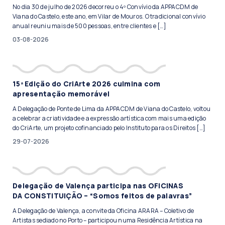
No dia 30 de julho de 2026 decorreu o 4º Convívio da APPACDM de
Viana do Castelo, este ano, em Vilar de Mouros. O tradicional convívio
anual reuniu mais de 500 pessoas, entre clientes e […]
03-08-2026
15ª Edição do CriArte 2026 culmina com
apresentação memorável
A Delegação de Ponte de Lima da APPACDM de Viana do Castelo, voltou
a celebrar a criatividade e a expressão artística com mais uma edição
do CriArte, um projeto cofinanciado pelo Instituto para os Direitos […]
29-07-2026
Delegação de Valença participa nas OFICINAS
DA CONSTITUIÇÃO – “Somos feitos de palavras”
A Delegação de Valença, a convite da Oficina ARARA – Coletivo de
Artistas sediado no Porto – participou numa Residência Artística na