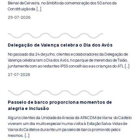
Bienal de Cerveira, no âmbito da comemoração dos 50 anos da
Constituição da […]
29-07-2026
Delegação de Valença celebra o Dia dos Avós
No passado dia 24 de julho, clientes e colaboradores da Delegação de
Valença celebraram o Dia dos Avós, no parque de merendas de Taião,
juntamente com as restantes IPSS concelhias e as crianças do ATL […]
27-07-2026
Passeio de barco proporciona momentos de
alegria e inclusão
Alguns clientes da Unidade de Areosa da APACDM de Viana do Castelo
viveram um dia muito especial numa visita à Estação Salva-Vidas de
Viana do Castelo e durante um passeio de barco promovido pelos
mesmos, […]