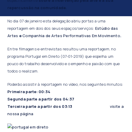
especificamente
sobre a intervenção pela arte e a sua
repercussão na comunidade.
No dia 07 de janeiro esta delegação abriu portas a uma
reportagem em dois dos seus espaços/serviços:
Estúdio das
Artes
e
Companhia de Artes Performativas Em Movimento
.
Entre filmagens e entrevistas resultou uma reportagem, no
programa Portugal em Direto (07-01-2019) que espelha um
pouco do trabalho desenvolvido e o empenho e paixão com que
todos o realizam.
Poderão assistir à reportagem no vídeo, nos seguintes minutos:
Primeira parte: 00:34
Segunda parte a partir dos 04:37
Terceira parte a partir dos 03:13
visite a
nossa página