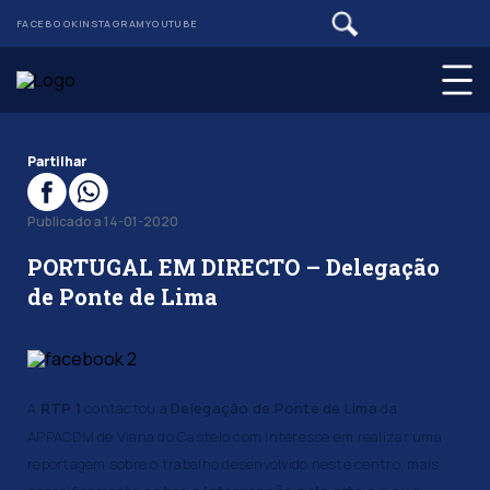
FACEBOOK
INSTAGRAM
YOUTUBE
Partilhar
Publicado a 14-01-2020
PORTUGAL EM DIRECTO – Delegação
de Ponte de Lima
A
RTP 1
contactou a
Delegação de Ponte de Lima
da
APPACDM de Viana do Castelo com interesse em realizar uma
reportagem sobre o trabalho desenvolvido neste centro, mais