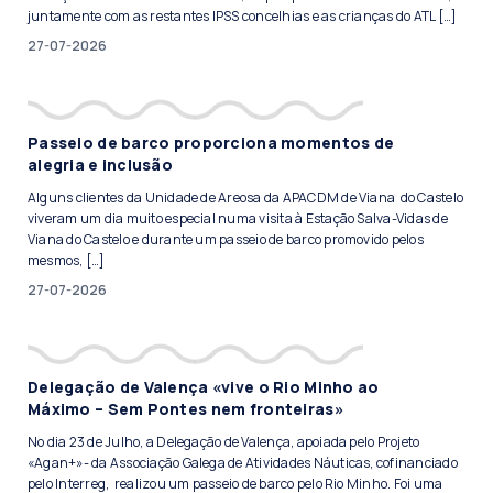
juntamente com as restantes IPSS concelhias e as crianças do ATL […]
27-07-2026
Passeio de barco proporciona momentos de
alegria e inclusão
Alguns clientes da Unidade de Areosa da APACDM de Viana do Castelo
viveram um dia muito especial numa visita à Estação Salva-Vidas de
Viana do Castelo e durante um passeio de barco promovido pelos
mesmos, […]
27-07-2026
Delegação de Valença «vive o Rio Minho ao
Máximo – Sem Pontes nem fronteiras»
No dia 23 de Julho, a Delegação de Valença, apoiada pelo Projeto
«Agan+»- da Associação Galega de Atividades Náuticas, cofinanciado
pelo Interreg, realizou um passeio de barco pelo Rio Minho. Foi uma