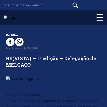
FACEBOOK
INSTAGRAM
YOUTUBE
Partilhar
Publicado a 11-05-2018
RE(VISTA) – 1ª edição – Delegação de
MELGAÇO
1ª Edição da Re(Vista)
É mais uma estreia da
Delegação de Melgaço
da APPACDM de
Viana do Castelo, mais um passo em frente para estarmos cada