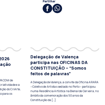
Partilhar
Delegação de Valença
 2026
participa nas OFICINAS DA
tação
CONSTITUIÇÃO – “Somos
feitos de palavras”
PPACDM de
A Delegação de Valença, a convite da Oficina ARARA
criatividade e a
– Coletivo de Artistas sediado no Porto – participou
ição do CriArte,
numa Residência Artística na Bienal de Cerveira, no
to para os
âmbito da comemoração dos 50 anos da
Constituição da […]