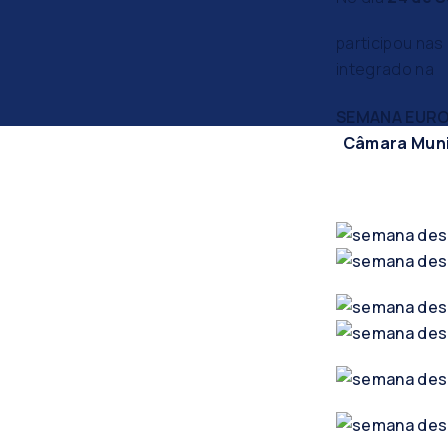
participou nas
integrado na
SEMANA EURO
Câmara Munic