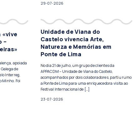
29-07-2026
Unidade de Viana do
 «vive
Castelo vivencia Arte,
o –
Natureza e Memórias em
eiras»
Ponte de Lima
Valença, apoiada
No dia 21 de julho, um grupo de clientes da
 Galega de
APPACDM – Unidade de Viana do Castelo,
lo Interreg,
acompanhados por dois colaboradores, partiu rumo
o Minho. Foi
a Ponte de Lima para uma enriquecedora visita ao
Festival Internacional de […]
23-07-2026