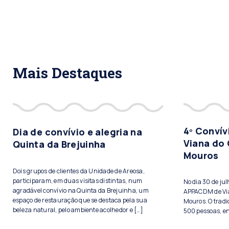
Mais Destaques
4º Conví
Dia de convívio e alegria na
Viana do 
Quinta da Brejuinha
Mouros
Dois grupos de clientes da Unidade de Areosa,
participaram, em duas visitas distintas, num
No dia 30 de ju
agradável convívio na Quinta da Brejuinha, um
APPACDM de Vian
espaço de restauração que se destaca pela sua
Mouros. O tradi
beleza natural, pelo ambiente acolhedor e […]
500 pessoas, ent