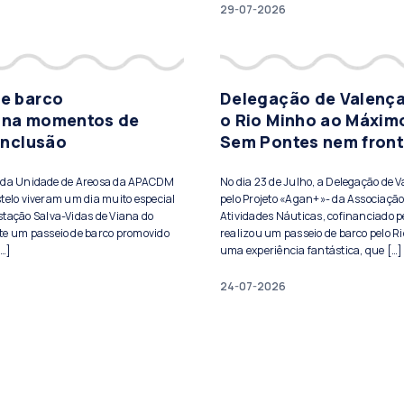
29-07-2026
de barco
Delegação de Valença
ona momentos de
o Rio Minho ao Máxim
 inclusão
Sem Pontes nem front
s da Unidade de Areosa da APACDM
No dia 23 de Julho, a Delegação de 
telo viveram um dia muito especial
pelo Projeto «Agan+»- da Associação
stação Salva-Vidas de Viana do
Atividades Náuticas, cofinanciado pe
te um passeio de barco promovido
realizou um passeio de barco pelo Ri
[…]
uma experiência fantástica, que […]
24-07-2026