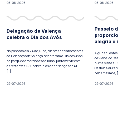
03-08-2026
03-08-2026
Passeio 
Delegação de Valença
proporci
celebra o Dia dos Avós
alegria e
No passado dia 24 de julho, clientes e colaboradores
Alguns cliente
da Delegação de Valença celebraram o Dia dos Avós,
de Viana do Cas
no parque de merendas de Taião, juntamente com
numa visita à E
as restantes IPSS concelhias e as crianças do ATL
Castelo e duran
[…]
pelos mesmos, 
27-07-2026
27-07-2026