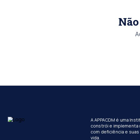
Não 
A
A APPACDM é uma Instit
constrói e implementa 
com deficiência e suas 
vida.