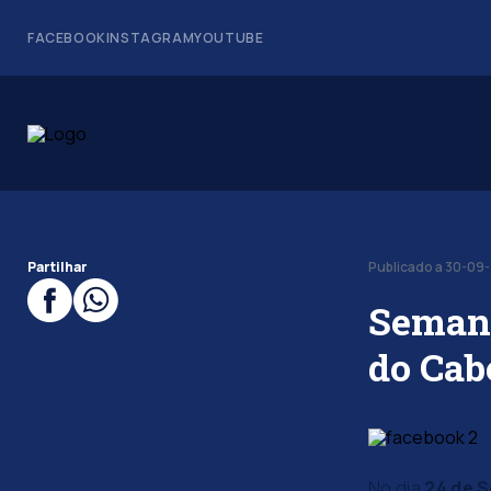
FACEBOOK
INSTAGRAM
YOUTUBE
Partilhar
Publicado a 30-09
Semana
do Cab
No dia
24 de 