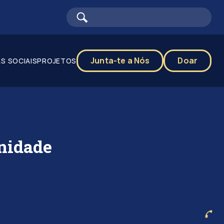
Junta-te a Nós
Doar
S SOCIAIS
PROJETOS
nidade