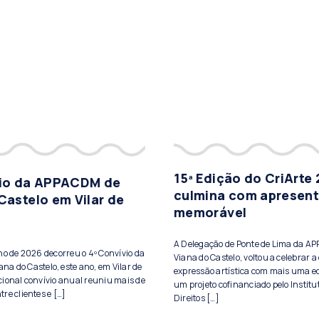
15ª Edição do CriArte
vio da APPACDM de
culmina com apresen
Castelo em Vilar de
memorável
A Delegação de Ponte de Lima da A
lho de 2026 decorreu o 4º Convívio da
Viana do Castelo, voltou a celebrar a 
a do Castelo, este ano, em Vilar de
expressão artística com mais uma ed
cional convívio anual reuniu mais de
um projeto cofinanciado pelo Institu
re clientes e […]
Direitos […]