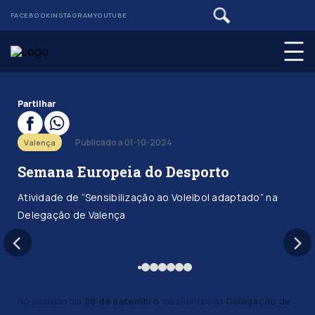
FACEBOOK
INSTAGRAM
YOUTUBE
Partilhar
Publicado a 01-10-2024
Valença
Semana Europeia do Desporto
Atividade de “Sensibilização ao Voleibol adaptado” na
Delegação de Valença
No passado dia
26 de setembro
, os clientes da
Delegação de