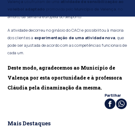
Valença
usufruíram de uma
atividade de sensibilização ao
voleibol adaptado
promovida pelo
Município de Valença
, no
âmbito da semana europeia do desporto.
A atividade decorreu no ginásio do CACI e possibilitou à maioria
dos clientes a
experimentação de uma atividade nova
, que
pode ser ajustada de acordo com as competências funcionais de
cada um.
Deste modo, agradecemos ao Município de
Valença por esta oportunidade e à professora
Cláudia pela dinamização da mesma.
Partilhar
Mais Destaques