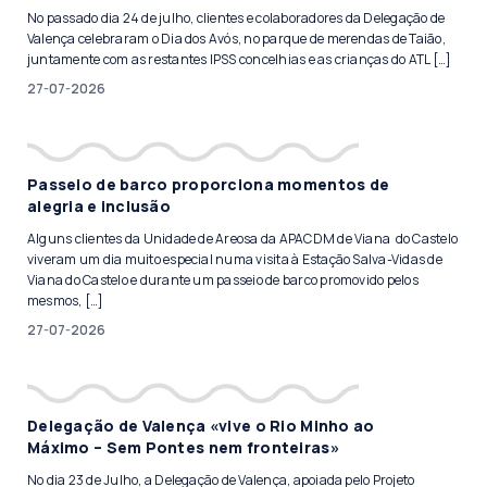
No passado dia 24 de julho, clientes e colaboradores da Delegação de
Valença celebraram o Dia dos Avós, no parque de merendas de Taião,
juntamente com as restantes IPSS concelhias e as crianças do ATL […]
27-07-2026
Passeio de barco proporciona momentos de
alegria e inclusão
Alguns clientes da Unidade de Areosa da APACDM de Viana do Castelo
viveram um dia muito especial numa visita à Estação Salva-Vidas de
Viana do Castelo e durante um passeio de barco promovido pelos
mesmos, […]
27-07-2026
Delegação de Valença «vive o Rio Minho ao
Máximo – Sem Pontes nem fronteiras»
No dia 23 de Julho, a Delegação de Valença, apoiada pelo Projeto