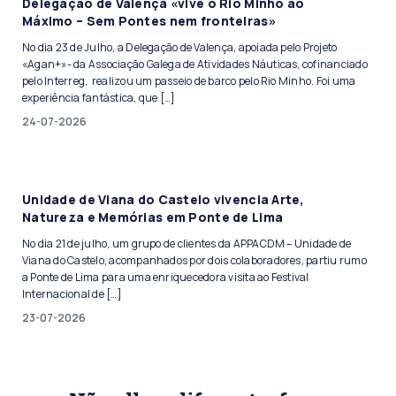
Delegação de Valença «vive o Rio Minho ao
Máximo – Sem Pontes nem fronteiras»
No dia 23 de Julho, a Delegação de Valença, apoiada pelo Projeto
«Agan+»- da Associação Galega de Atividades Náuticas, cofinanciado
pelo Interreg, realizou um passeio de barco pelo Rio Minho. Foi uma
experiência fantástica, que […]
24-07-2026
Unidade de Viana do Castelo vivencia Arte,
Natureza e Memórias em Ponte de Lima
No dia 21 de julho, um grupo de clientes da APPACDM – Unidade de
Viana do Castelo, acompanhados por dois colaboradores, partiu rumo
a Ponte de Lima para uma enriquecedora visita ao Festival
Internacional de […]
23-07-2026