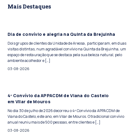
Mais Destaques
Dia de convívio e alegria na Quinta da Brejuinha
Dois grupos de clientes da Unidade de Areosa, participaram, em duas
visitas distintas, num agradável convívio na Quinta da Brejuinha, um
espaço de restauração que se destaca pela sua beleza natural, pelo
ambiente acolhedor e […]
03-08-2026
4º Convívio da APPACDM de Viana do Castelo
em Vilar de Mouros
No dia 30 de julho de 2026 decorreu o 4º Convívio da APPACDM de
Viana do Castelo, este ano, em Vilar de Mouros. O tradicional convívio
anual reuniu mais de 500 pessoas, entre clientes e […]
03-08-2026