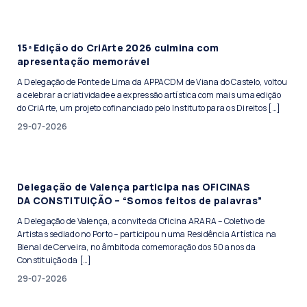
15ª Edição do CriArte 2026 culmina com
apresentação memorável
A Delegação de Ponte de Lima da APPACDM de Viana do Castelo, voltou
a celebrar a criatividade e a expressão artística com mais uma edição
do CriArte, um projeto cofinanciado pelo Instituto para os Direitos […]
29-07-2026
Delegação de Valença participa nas OFICINAS
DA CONSTITUIÇÃO – “Somos feitos de palavras”
A Delegação de Valença, a convite da Oficina ARARA – Coletivo de
Artistas sediado no Porto – participou numa Residência Artística na
Bienal de Cerveira, no âmbito da comemoração dos 50 anos da
Constituição da […]
29-07-2026