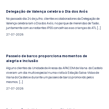
Delegação de Valença celebra o Dia dos Avós
No passado dia 24 de julho, clientes e colaboradores da Delegação de
Valença celebraram o Dia dos Avós, no parque de merendas de Taião,
juntamente com as restantes IPSS concelhias e as crianças do ATL […]
27-07-2026
Passeio de barco proporciona momentos de
alegria e inclusão
Alguns clientes da Unidade de Areosa da APACDM de Viana do Castelo
viveram um dia muito especial numa visita à Estação Salva-Vidas de
Viana do Castelo e durante um passeio de barco promovido pelos
mesmos, […]
27-07-2026